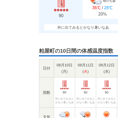
晴のち曇
36℃
/
28℃
20%
90
外に出てみるとかなり暑いなあ
粕屋町の10日間の体感温度指数
08月10日
08月11日
08月12日
日付
(
月
)
(
火
)
(
水
)
指数
90
90
90
外に出てみると
外に出てみると
外に出てみると
かなり暑いなあ
かなり暑いなあ
かなり暑いなあ
天気