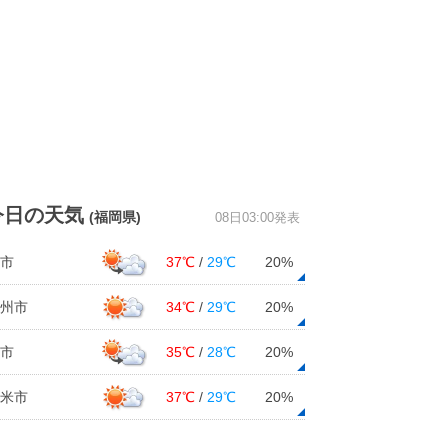
今日の天気
(福岡県)
08日03:00発表
市
37℃
/
29℃
20%
州市
34℃
/
29℃
20%
市
35℃
/
28℃
20%
米市
37℃
/
29℃
20%