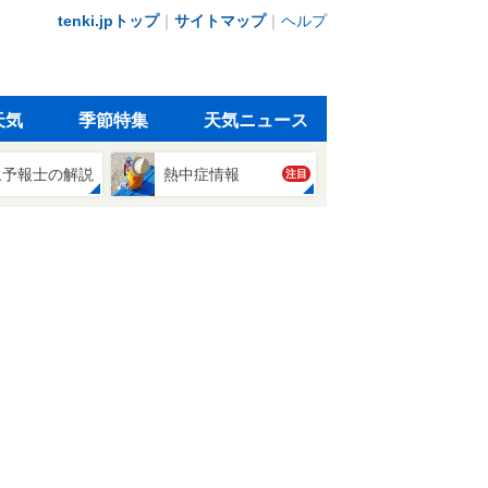
tenki.jpトップ
｜
サイトマップ
｜
ヘルプ
天気
季節特集
天気ニュース
象予報士の解説
熱中症情報
注目