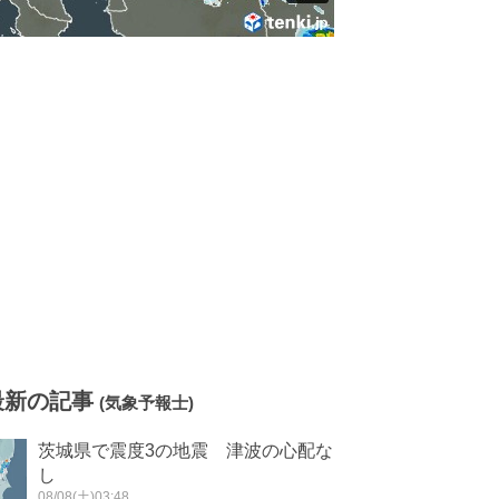
最新の記事
(気象予報士)
茨城県で震度3の地震 津波の心配な
し
08/08(土)03:48