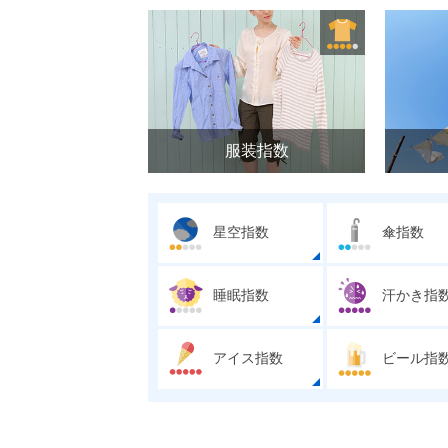
服装指数
星空指数
傘指数
睡眠指数
汗かき指
アイス指数
ビール指