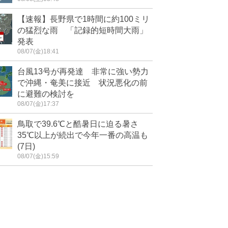
【速報】長野県で1時間に約100ミリ
の猛烈な雨 「記録的短時間大雨」
発表
08/07(金)18:41
台風13号が再発達 非常に強い勢力
で沖縄・奄美に接近 状況悪化の前
に避難の検討を
08/07(金)17:37
鳥取で39.6℃と酷暑日に迫る暑さ
35℃以上が続出で今年一番の高温も
(7日)
08/07(金)15:59