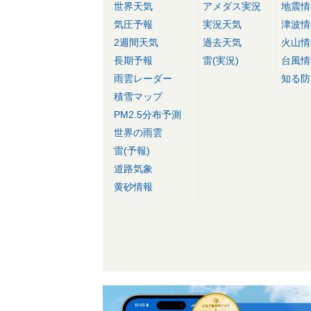
世界天気
アメダス実況
地震情
気圧予報
実況天気
津波情
2週間天気
過去天気
火山情
長期予報
雷(実況)
台風情
雨雲レーダー
知る防
積雪マップ
PM2.5分布予測
世界の雨雲
雷(予報)
道路気象
黄砂情報