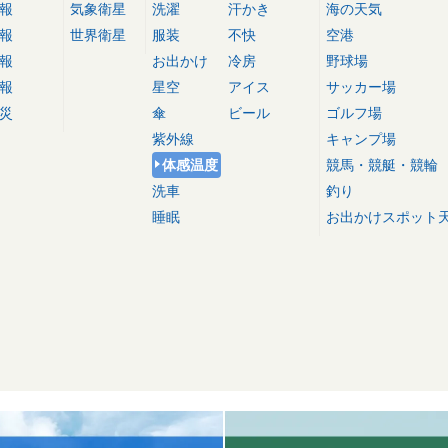
報
気象衛星
洗濯
汗かき
海の天気
報
世界衛星
服装
不快
空港
報
お出かけ
冷房
野球場
報
星空
アイス
サッカー場
災
傘
ビール
ゴルフ場
紫外線
キャンプ場
体感温度
競馬・競艇・競輪
洗車
釣り
睡眠
お出かけスポット