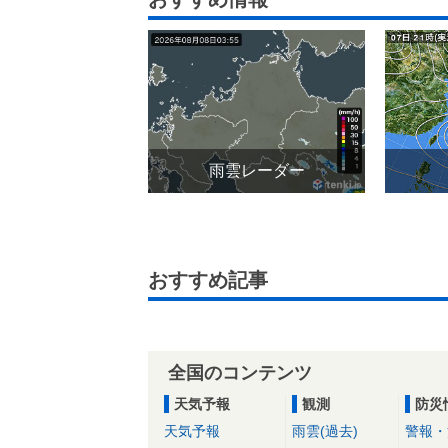
雨雲レーダー
おすすめ記事
全国のコンテンツ
天気予報
観測
防災
天気予報
雨雲(過去)
警報・