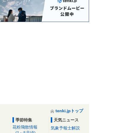
tenki.jpトップ
季節特集
天気ニュース
花粉飛散情報
気象予報士解説
(1～5月頃)