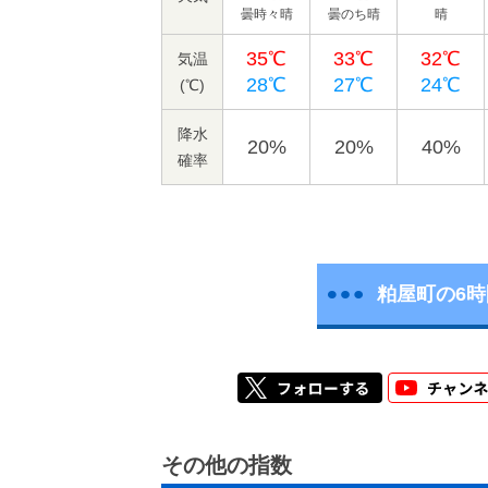
曇時々晴
曇のち晴
晴
35℃
33℃
32℃
気温
28℃
27℃
24℃
(℃)
降水
20%
20%
40%
確率
粕屋町の6
その他の指数