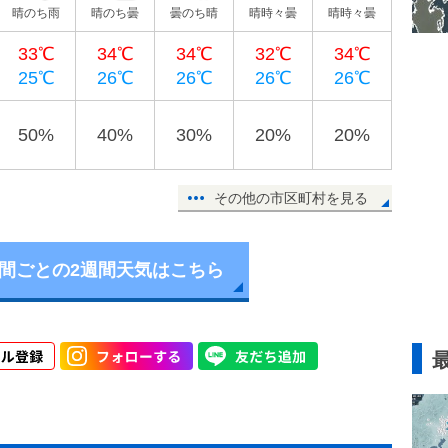
晴のち雨
晴のち曇
曇のち晴
晴時々曇
晴時々曇
33℃
34℃
34℃
32℃
34℃
25℃
26℃
26℃
26℃
26℃
50%
40%
30%
20%
20%
その他の市区町村を見る
時間ごとの2週間天気はこちら