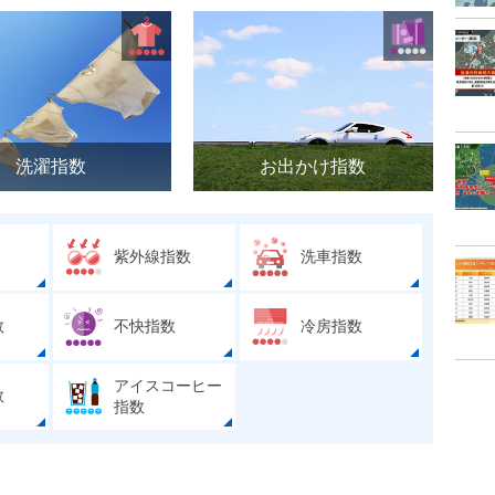
洗濯指数
お出かけ指数
紫外線指数
洗車指数
数
不快指数
冷房指数
アイスコーヒー
数
指数