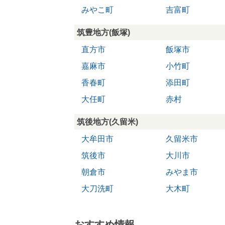
みやこ町
吉富町
筑豊地方(飯塚)
直方市
飯塚市
嘉麻市
小竹町
香春町
添田町
大任町
赤村
筑後地方(久留米)
大牟田市
久留米市
筑後市
大川市
朝倉市
みやま市
大刀洗町
大木町
おすすめ情報