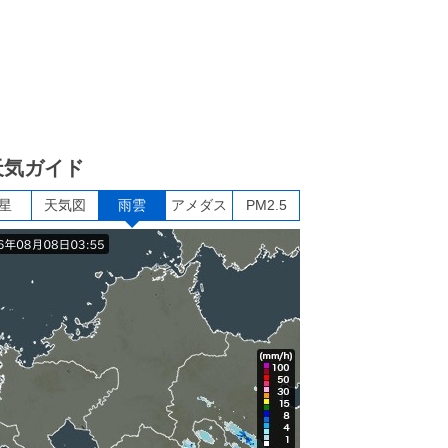
天気ガイド
星
天気図
雨雲
アメダス
PM2.5