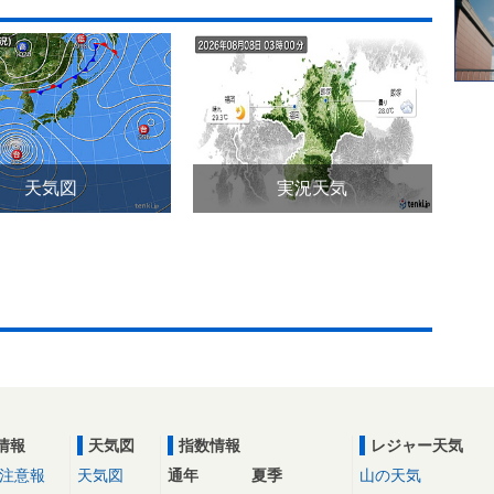
天気図
実況天気
情報
天気図
指数情報
レジャー天気
注意報
天気図
通年
夏季
山の天気