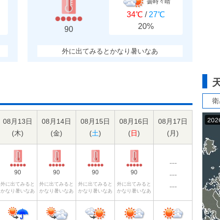
曇時々晴
34℃
/
27℃
20%
90
外に出てみるとかなり暑いなあ
衛
08月13日
08月14日
08月15日
08月16日
08月17日
(
木
)
(
金
)
(
土
)
(
日
)
(
月
)
---
90
90
90
90
---
外に出てみると
外に出てみると
外に出てみると
外に出てみると
---
かなり暑いなあ
かなり暑いなあ
かなり暑いなあ
かなり暑いなあ