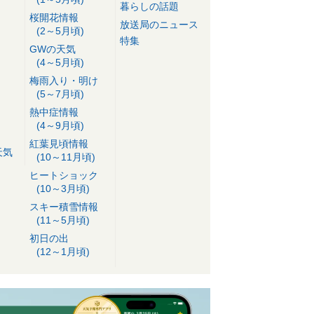
暮らしの話題
桜開花情報
放送局のニュース
(2～5月頃)
特集
GWの天気
(4～5月頃)
梅雨入り・明け
(5～7月頃)
熱中症情報
(4～9月頃)
紅葉見頃情報
天気
(10～11月頃)
ヒートショック
(10～3月頃)
スキー積雪情報
(11～5月頃)
初日の出
(12～1月頃)