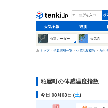
tenki.jp
検
天気予報
観測
雨雲レーダー
天気図
トップ
指数情報一覧
体感温度指数
九州
粕屋町の体感温度指数
今日 08月08日
(
土
)