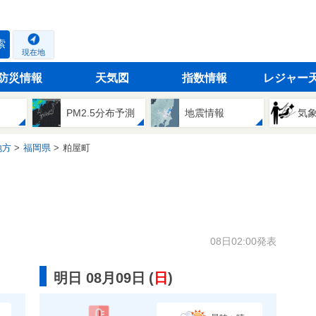
索
現在地
防災情報
天気図
指数情報
レジャー
PM2.5分布予測
地震情報
気
地方
福岡県
粕屋町
08日02:00発表
明日 08月09日
(
日
)