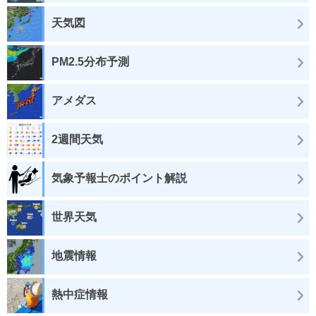
天気図
PM2.5分布予測
アメダス
2週間天気
気象予報士のポイント解説
世界天気
地震情報
熱中症情報