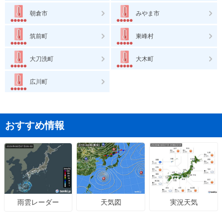
朝倉市
みやま市
筑前町
東峰村
大刀洗町
大木町
広川町
おすすめ情報
天気図
実況天気
雨雲レーダー