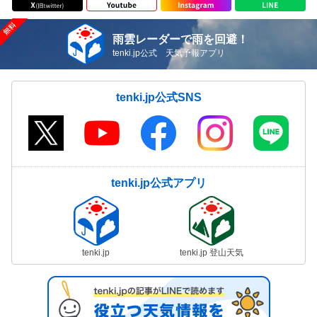
雨雲レーダーで雨を回避！
tenki.jp公式 天気予報アプリ
tenki.jp公式SNS
tenki.jp公式アプリ
tenki.jp
tenki.jp 登山天気