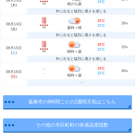
08月13日
24℃
晴のち曇
100
(
木
)
外に出ると猛烈に暑さを感じる
35℃
30
08月14日
%
25℃
曇時々晴
100
(
金
)
外に出ると猛烈に暑さを感じる
36℃
20
08月15日
%
25℃
晴時々曇
100
(
土
)
外に出ると猛烈に暑さを感じる
36℃
---
40
08月16日
%
25℃
---
晴時々曇
(
日
)
---
嘉麻市の6時間ごとの2週間天気はこちら
その他の市区町村の体感温度指数