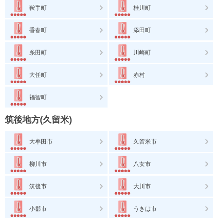
鞍手町
桂川町
香春町
添田町
糸田町
川崎町
大任町
赤村
福智町
筑後地方(久留米)
大牟田市
久留米市
柳川市
八女市
筑後市
大川市
小郡市
うきは市