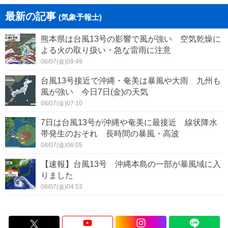
最新の記事
(気象予報士)
熊本県は台風13号の影響で風が強い 空気乾燥に
よる火の取り扱い・急な雷雨に注意
08/07(金)09:49
台風13号接近で沖縄・奄美は暴風や大雨 九州も
風が強い 今日7日(金)の天気
08/07(金)07:10
7日は台風13号が沖縄や奄美に最接近 線状降水
帯発生のおそれ 長時間の暴風・高波
08/07(金)06:05
【速報】台風13号 沖縄本島の一部が暴風域に入
りました
08/07(金)04:53