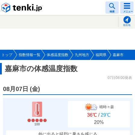
tenki.jp
検索
メニュー
現在地
トップ
指数情報一覧
体感温度指数
九州地方
福岡県
嘉麻市
嘉麻市の体感温度指数
07日08:00発表
08月07日
(
金
)
晴時々曇
36℃
/
29℃
20%
100
外に出ると猛烈に暑さを感じる