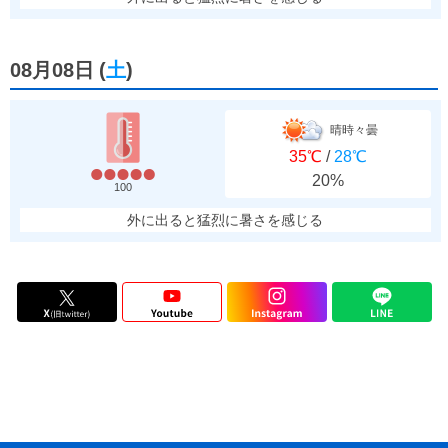
08月08日
(
土
)
晴時々曇
35℃
/
28℃
20%
100
外に出ると猛烈に暑さを感じる