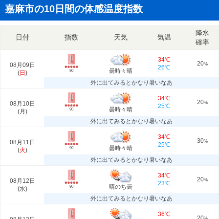
嘉麻市の10日間の体感温度指数
降水
日付
指数
天気
気温
確率
34℃
20
08月09日
%
26℃
曇時々晴
90
(
日
)
外に出てみるとかなり暑いなあ
34℃
20
08月10日
%
25℃
曇時々晴
90
(
月
)
外に出てみるとかなり暑いなあ
34℃
30
08月11日
%
25℃
曇時々晴
90
(
火
)
外に出てみるとかなり暑いなあ
34℃
20
08月12日
%
23℃
晴のち曇
90
(
水
)
外に出てみるとかなり暑いなあ
36℃
20
%