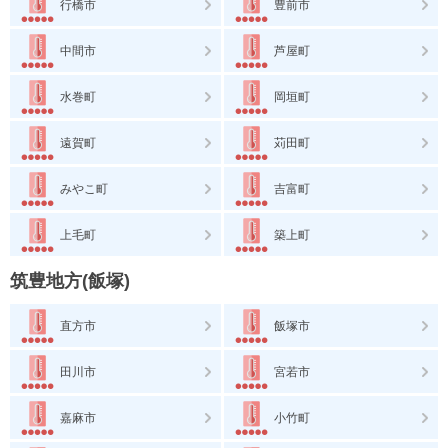
行橋市
豊前市
中間市
芦屋町
水巻町
岡垣町
遠賀町
苅田町
みやこ町
吉富町
上毛町
築上町
筑豊地方(飯塚)
直方市
飯塚市
田川市
宮若市
嘉麻市
小竹町