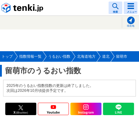
tenki.jp
検索
メニュー
現在地
トップ
指数情報一覧
うるおい指数
北海道地方
道北
留萌市
留萌市のうるおい指数
2025年のうるおい指数指数の更新は終了しました。
次回は2026年10月頃提供予定です。