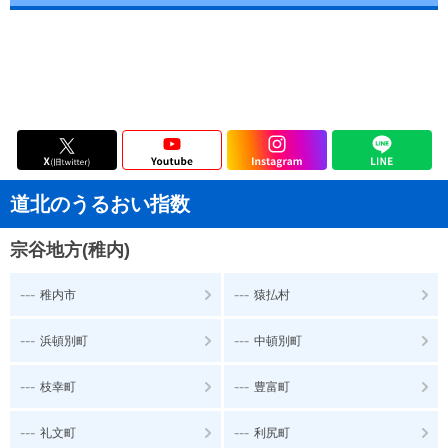
道北のうるおい指数
宗谷地方(稚内)
---
---
稚内市
猿払村
---
---
浜頓別町
中頓別町
---
---
枝幸町
豊富町
---
---
礼文町
利尻町