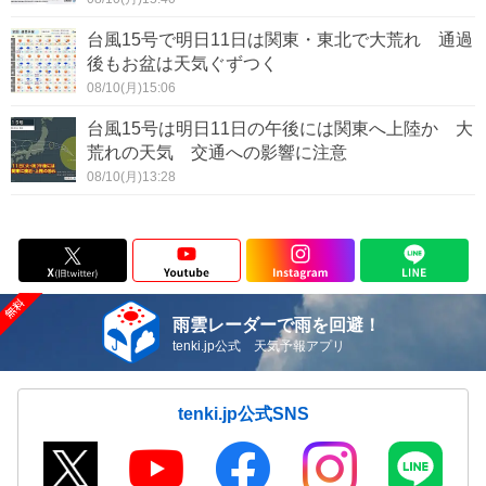
台風15号で明日11日は関東・東北で大荒れ 通過
後もお盆は天気ぐずつく
08/10(月)15:06
台風15号は明日11日の午後には関東へ上陸か 大
荒れの天気 交通への影響に注意
08/10(月)13:28
雨雲レーダーで雨を回避！
tenki.jp公式 天気予報アプリ
tenki.jp公式SNS