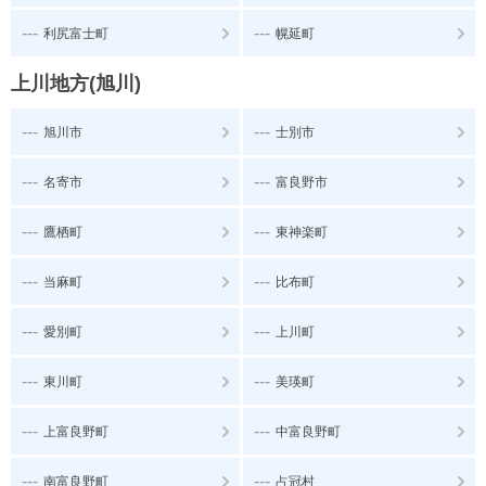
---
---
利尻富士町
幌延町
上川地方(旭川)
---
---
旭川市
士別市
---
---
名寄市
富良野市
---
---
鷹栖町
東神楽町
---
---
当麻町
比布町
---
---
愛別町
上川町
---
---
東川町
美瑛町
---
---
上富良野町
中富良野町
---
---
南富良野町
占冠村