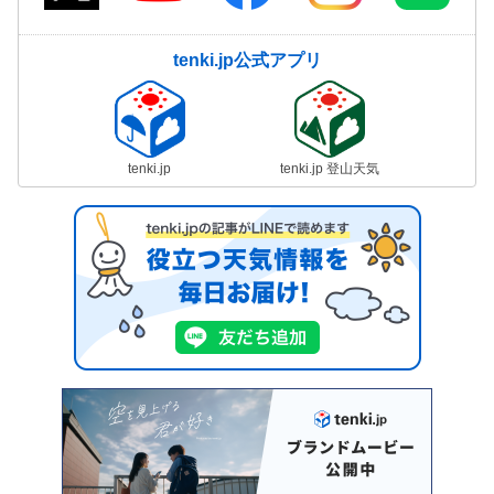
tenki.jp公式アプリ
tenki.jp
tenki.jp 登山天気