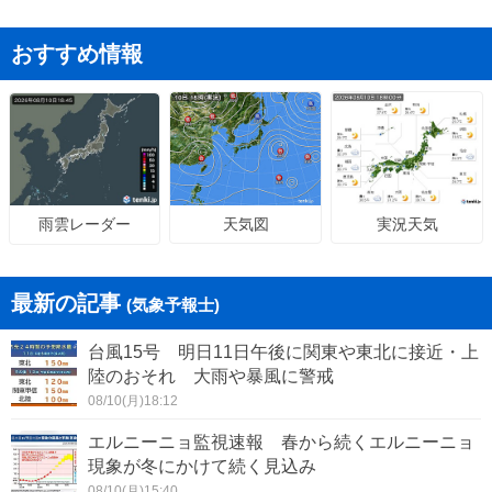
おすすめ情報
天気図
実況天気
雨雲レーダー
最新の記事
(気象予報士)
台風15号 明日11日午後に関東や東北に接近・上
陸のおそれ 大雨や暴風に警戒
08/10(月)18:12
エルニーニョ監視速報 春から続くエルニーニョ
現象が冬にかけて続く見込み
08/10(月)15:40