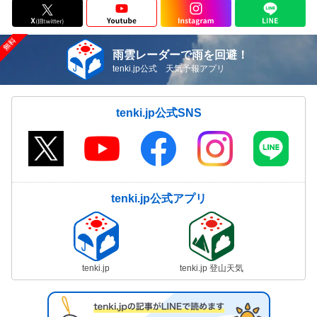
雨雲レーダーで雨を回避！
tenki.jp公式 天気予報アプリ
tenki.jp公式SNS
tenki.jp公式アプリ
tenki.jp
tenki.jp 登山天気