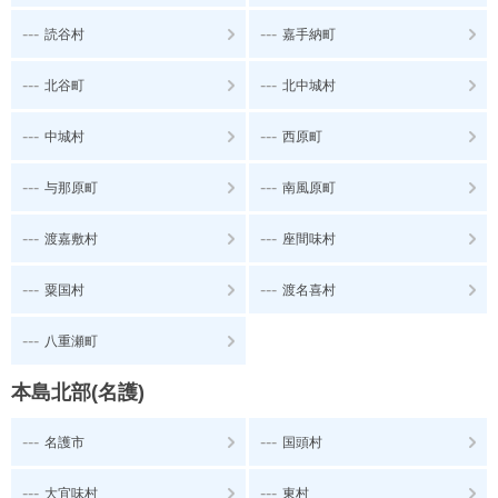
---
---
読谷村
嘉手納町
---
---
北谷町
北中城村
---
---
中城村
西原町
---
---
与那原町
南風原町
---
---
渡嘉敷村
座間味村
---
---
粟国村
渡名喜村
---
八重瀬町
本島北部(名護)
---
---
名護市
国頭村
---
---
大宜味村
東村