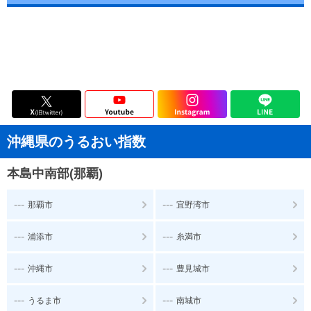
沖縄県のうるおい指数
本島中南部(那覇)
---
---
那覇市
宜野湾市
---
---
浦添市
糸満市
---
---
沖縄市
豊見城市
---
---
うるま市
南城市