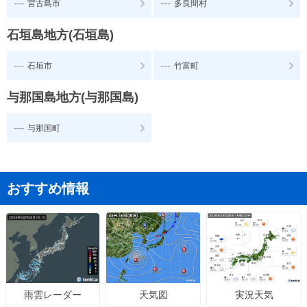
---
---
宮古島市
多良間村
石垣島地方(石垣島)
---
---
石垣市
竹富町
与那国島地方(与那国島)
---
与那国町
おすすめ情報
天気図
実況天気
雨雲レーダー