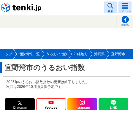
tenki.jp
検索
メニュー
現在地
トップ
指数情報一覧
うるおい指数
沖縄地方
沖縄県
宜野湾市
宜野湾市のうるおい指数
2025年のうるおい指数指数の更新は終了しました。
次回は2026年10月頃提供予定です。