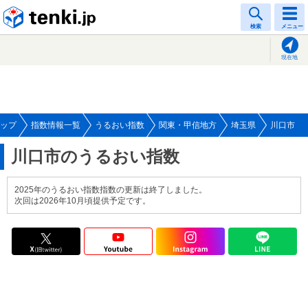
tenki.jp
検索
メニュー
現在地
ップ
指数情報一覧
うるおい指数
関東・甲信地方
埼玉県
川口市
川口市のうるおい指数
2025年のうるおい指数指数の更新は終了しました。
次回は2026年10月頃提供予定です。