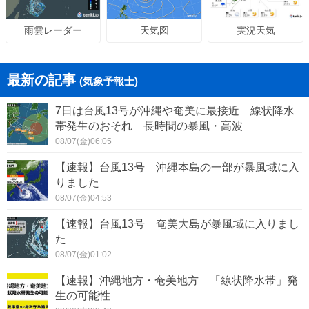
天気図
実況天気
雨雲レーダー
最新の記事
(気象予報士)
7日は台風13号が沖縄や奄美に最接近 線状降水
帯発生のおそれ 長時間の暴風・高波
08/07(金)06:05
【速報】台風13号 沖縄本島の一部が暴風域に入
りました
08/07(金)04:53
【速報】台風13号 奄美大島が暴風域に入りまし
た
08/07(金)01:02
【速報】沖縄地方・奄美地方 「線状降水帯」発
生の可能性