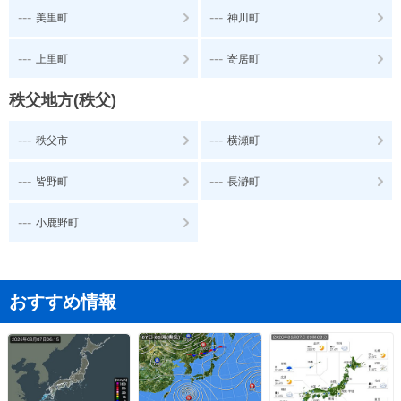
---
---
美里町
神川町
---
---
上里町
寄居町
秩父地方(秩父)
---
---
秩父市
横瀬町
---
---
皆野町
長瀞町
---
小鹿野町
おすすめ情報