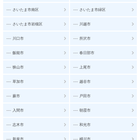
---
---
さいたま市南区
さいたま市緑区
---
---
さいたま市岩槻区
川越市
---
---
川口市
所沢市
---
---
飯能市
春日部市
---
---
狭山市
上尾市
---
---
草加市
越谷市
---
---
蕨市
戸田市
---
---
入間市
朝霞市
---
---
志木市
和光市
---
---
新座市
桶川市