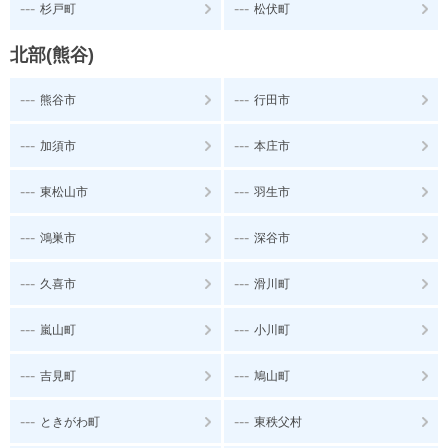
---
---
杉戸町
松伏町
北部(熊谷)
---
---
熊谷市
行田市
---
---
加須市
本庄市
---
---
東松山市
羽生市
---
---
鴻巣市
深谷市
---
---
久喜市
滑川町
---
---
嵐山町
小川町
---
---
吉見町
鳩山町
---
---
ときがわ町
東秩父村