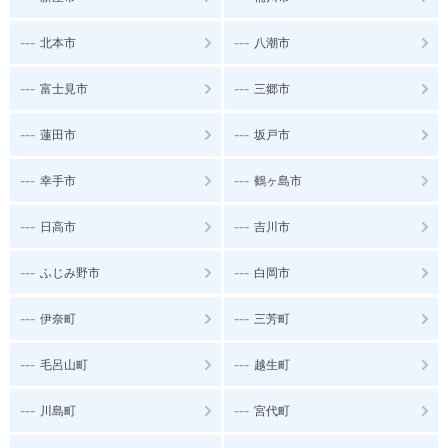
---
---
北本市
八潮市
---
---
富士見市
三郷市
---
---
蓮田市
坂戸市
---
---
幸手市
鶴ヶ島市
---
---
日高市
吉川市
---
---
ふじみ野市
白岡市
---
---
伊奈町
三芳町
---
---
毛呂山町
越生町
---
---
川島町
宮代町