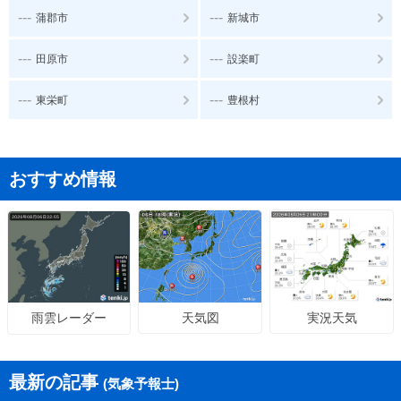
---
---
蒲郡市
新城市
---
---
田原市
設楽町
---
---
東栄町
豊根村
おすすめ情報
天気図
実況天気
雨雲レーダー
最新の記事
(気象予報士)