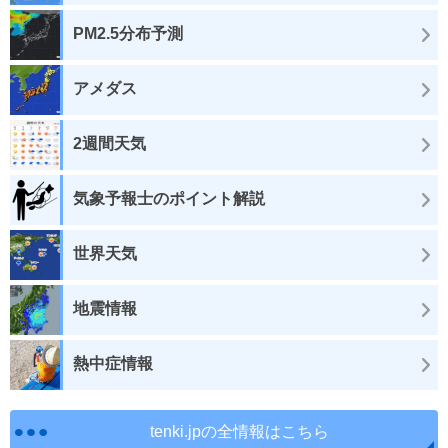
PM2.5分布予測
アメダス
2週間天気
気象予報士のポイント解説
世界天気
地震情報
熱中症情報
tenki.jpの全情報はこちら