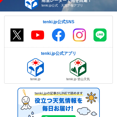
雨雲レーダーで雨を回避！
tenki.jp公式 天気予報アプリ
tenki.jp公式SNS
tenki.jp公式アプリ
tenki.jp
tenki.jp 登山天気