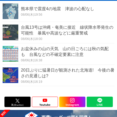
熊本県で震度4の地震 津波の心配なし
08/06(木)19:56
台風13号は沖縄・奄美に接近 線状降水帯発生の
可能性 暴風や高波などに厳重警戒
08/06(木)18:00
お盆休みの山の天気 山の日ごろには秋の気配
も 台風などの不確定要素に注意
08/06(木)16:38
20日ぶりに猛暑日が観測された北海道! 今後の暑
さの見通しは?
08/06(木)16:19