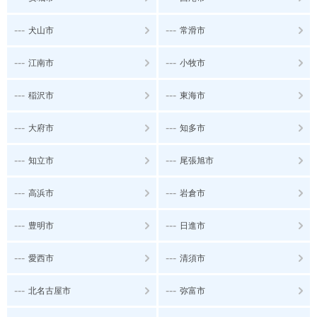
---
---
犬山市
常滑市
---
---
江南市
小牧市
---
---
稲沢市
東海市
---
---
大府市
知多市
---
---
知立市
尾張旭市
---
---
高浜市
岩倉市
---
---
豊明市
日進市
---
---
愛西市
清須市
---
---
北名古屋市
弥富市