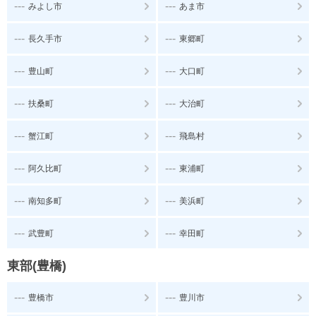
---
---
みよし市
あま市
---
---
長久手市
東郷町
---
---
豊山町
大口町
---
---
扶桑町
大治町
---
---
蟹江町
飛島村
---
---
阿久比町
東浦町
---
---
南知多町
美浜町
---
---
武豊町
幸田町
東部(豊橋)
---
---
豊橋市
豊川市