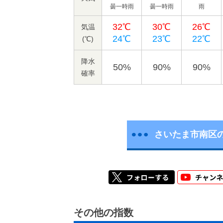
曇一時雨
曇一時雨
雨
32℃
30℃
26℃
気温
24℃
23℃
22℃
(℃)
降水
50%
90%
90%
確率
さいたま市南区
その他の指数