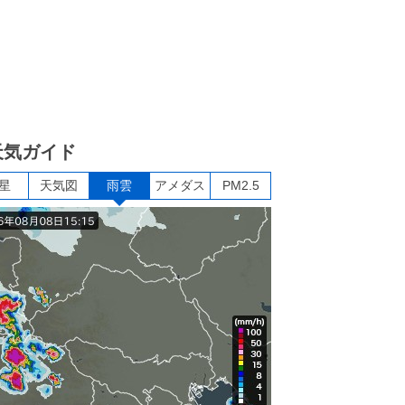
天気ガイド
星
天気図
雨雲
アメダス
PM2.5