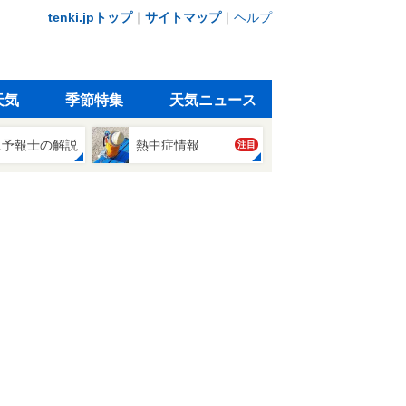
tenki.jpトップ
｜
サイトマップ
｜
ヘルプ
天気
季節特集
天気ニュース
象予報士の解説
熱中症情報
注目