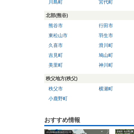
川島町
宮代町
北部(熊谷)
熊谷市
行田市
東松山市
羽生市
久喜市
滑川町
吉見町
鳩山町
美里町
神川町
秩父地方(秩父)
秩父市
横瀬町
小鹿野町
おすすめ情報