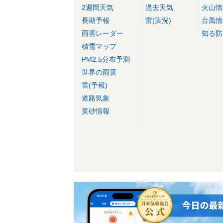
2週間天気
過去天気
火山情
長期予報
雷(実況)
台風情
雨雲レーダー
知る防
積雪マップ
PM2.5分布予測
世界の雨雲
雷(予報)
道路気象
黄砂情報