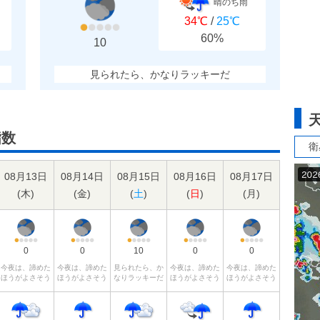
晴のち雨
34℃
/
25℃
60%
10
見られたら、かなりラッキーだ
指数
衛
08月13日
08月14日
08月15日
08月16日
08月17日
(
木
)
(
金
)
(
土
)
(
日
)
(
月
)
0
0
10
0
0
今夜は、諦めた
今夜は、諦めた
見られたら、か
今夜は、諦めた
今夜は、諦めた
ほうがよさそう
ほうがよさそう
なりラッキーだ
ほうがよさそう
ほうがよさそう