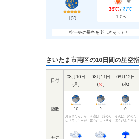
晴
36℃
/
27℃
10%
100
空一杯の星空を楽しめそうだ!
さいたま市南区の10日間の星空
08月10日
08月11日
08月12日
日付
(
月
)
(
火
)
(
水
)
指数
10
0
0
見られたら、か
今夜は、諦めた
今夜は、諦めた
なりラッキーだ
ほうがよさそう
ほうがよさそう
天気