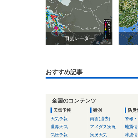
雨雲レーダー
おすすめ記事
全国のコンテンツ
天気予報
観測
防災
天気予報
雨雲(過去)
警報・
世界天気
アメダス実況
地震情
気圧予報
実況天気
津波情