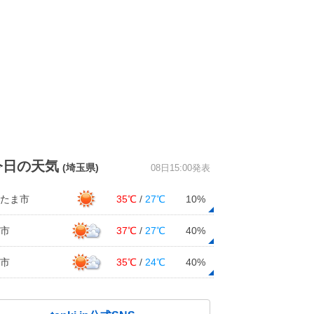
今日の天気
(埼玉県)
08日15:00発表
たま市
35℃
/
27℃
10%
市
37℃
/
27℃
40%
市
35℃
/
24℃
40%