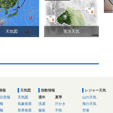
天気図
実況天気
情報
天気図
指数情報
レジャー天気
注意報
天気図
通年
夏季
山の天気
報
気象衛星
洗濯
汗かき
海の天気
報
世界衛星
服装
不快
空港