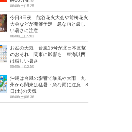
時00分発表
08/08(土)15:25
今日8日夜 熊谷花火大会や前橋花火
大会などが開催予定 急な雨と厳し
い暑さに注意
08/08(土)15:03
お盆の天気 台風15号が北日本直撃
のおそれ 関東に影響も 東海以西
は厳しい暑さ
08/08(土)12:50
沖縄は台風の影響で暴風や大雨 九
州から関東は猛暑・急な雨に注意 8
日(土)の天気
08/08(土)08:38