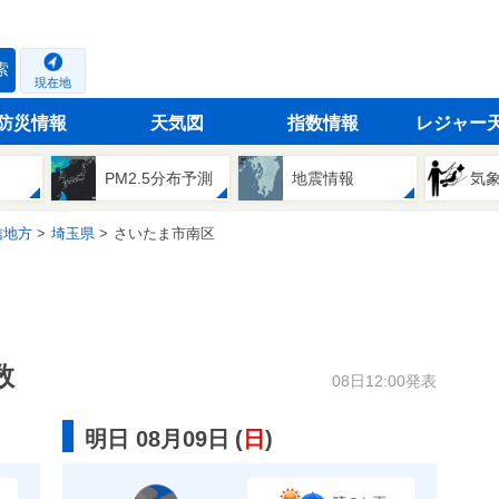
索
現在地
防災情報
天気図
指数情報
レジャー
PM2.5分布予測
地震情報
気
信地方
埼玉県
さいたま市南区
数
08日12:00発表
明日 08月09日
(
日
)