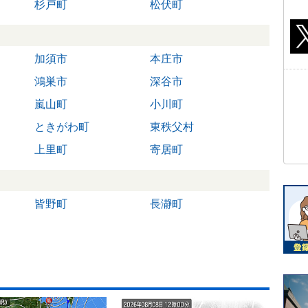
杉戸町
松伏町
加須市
本庄市
鴻巣市
深谷市
嵐山町
小川町
ときがわ町
東秩父村
上里町
寄居町
皆野町
長瀞町