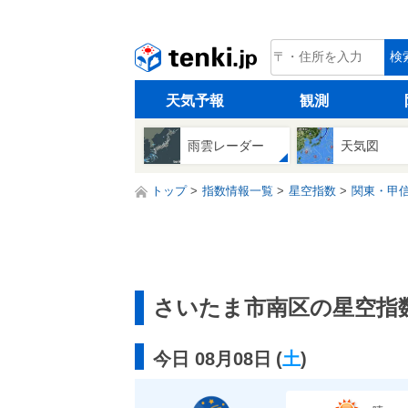
tenki.jp
検
天気予報
観測
雨雲レーダー
天気図
トップ
指数情報一覧
星空指数
関東・甲
さいたま市南区の星空指
今日 08月08日
(
土
)