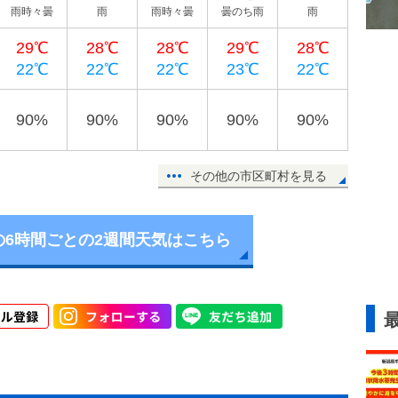
雨時々曇
雨
雨時々曇
曇のち雨
雨
29℃
28℃
28℃
29℃
28℃
22℃
22℃
22℃
23℃
22℃
90%
90%
90%
90%
90%
その他の市区町村を見る
の6時間ごとの2週間天気はこちら