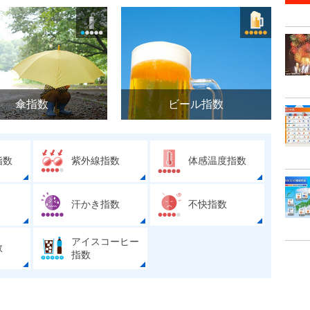
傘指数
ビール指数
指数
紫外線指数
体感温度指数
汗かき指数
不快指数
アイスコーヒー
数
指数