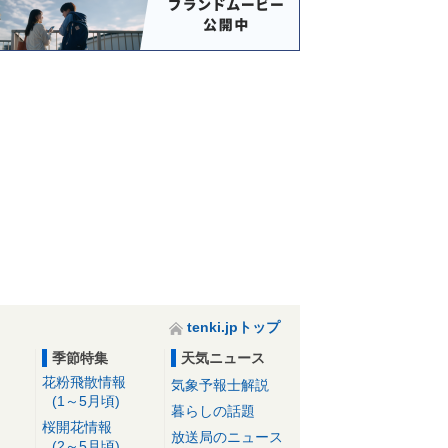
tenki.jpトップ
季節特集
天気ニュース
花粉飛散情報
気象予報士解説
(1～5月頃)
暮らしの話題
桜開花情報
放送局のニュース
(2～5月頃)