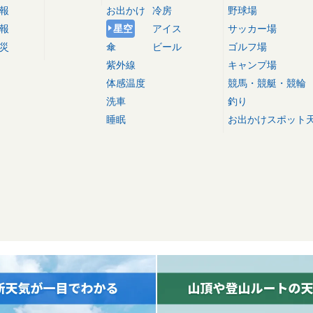
報
お出かけ
冷房
野球場
報
星空
アイス
サッカー場
災
傘
ビール
ゴルフ場
紫外線
キャンプ場
体感温度
競馬・競艇・競輪
洗車
釣り
睡眠
お出かけスポット