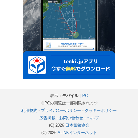
表示：
モバイル
｜
PC
※PCの閲覧は一部制限されます
利用規約
-
プライバシーポリシー
-
クッキーポリシー
広告掲載
-
お問い合わせ
-
ヘルプ
(C) 2026
日本気象協会
(C) 2026
ALiNKインターネット