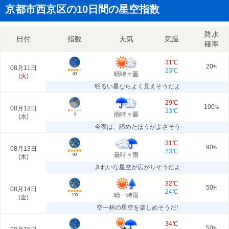
京都市西京区の10日間の星空指数
降水
日付
指数
天気
気温
確率
31℃
20
08月11日
%
23℃
晴時々曇
60
(
火
)
明るい星ならよく見えそうだよ
29℃
100
08月12日
%
23℃
雨時々曇
0
(
水
)
今夜は、諦めたほうがよさそう
31℃
90
08月13日
%
23℃
曇時々雨
90
(
木
)
きれいな星空が広がりそうだよ
32℃
50
08月14日
%
24℃
晴一時雨
100
(
金
)
空一杯の星空を楽しめそうだ!
34℃
50
%