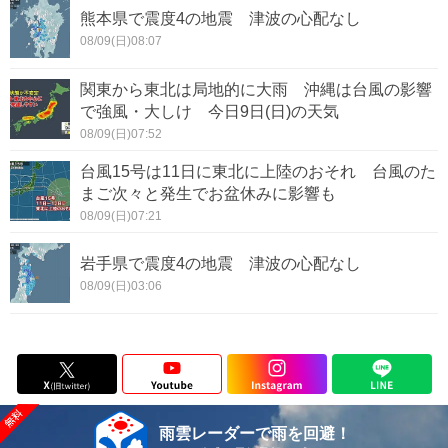
熊本県で震度4の地震 津波の心配なし
08/09(日)08:07
関東から東北は局地的に大雨 沖縄は台風の影響
で強風・大しけ 今日9日(日)の天気
08/09(日)07:52
台風15号は11日に東北に上陸のおそれ 台風のた
まご次々と発生でお盆休みに影響も
08/09(日)07:21
岩手県で震度4の地震 津波の心配なし
08/09(日)03:06
雨雲レーダーで雨を回避！