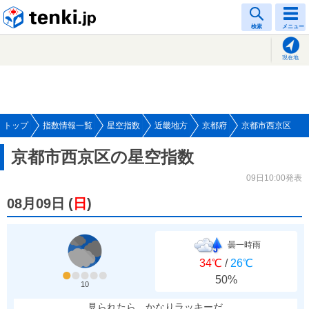
tenki.jp
検索
メニュー
現在地
トップ
指数情報一覧
星空指数
近畿地方
京都府
京都市西京区
京都市西京区の星空指数
09日10:00発表
08月09日
(
日
)
曇一時雨
34℃
/
26℃
50%
10
見られたら、かなりラッキーだ