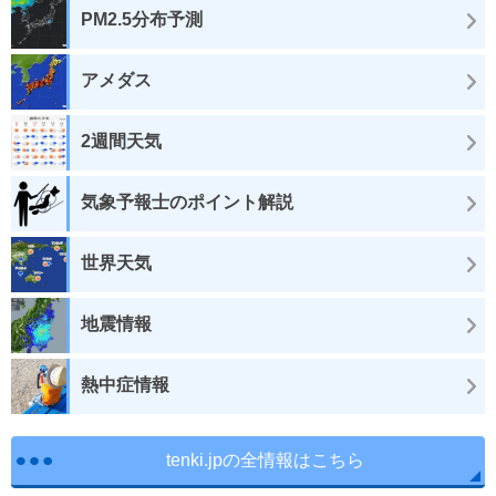
PM2.5分布予測
アメダス
2週間天気
気象予報士のポイント解説
世界天気
地震情報
熱中症情報
tenki.jpの全情報はこちら