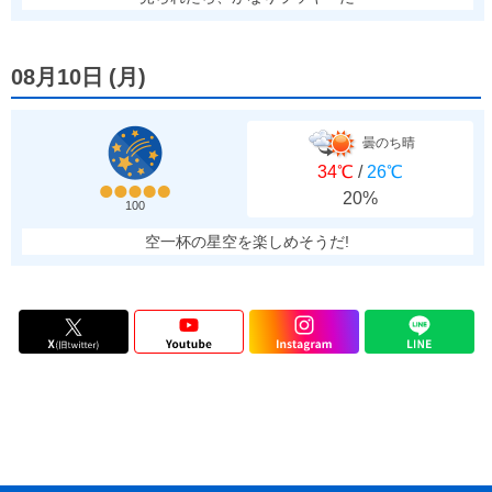
08月10日
(
月
)
曇のち晴
34℃
/
26℃
20%
100
空一杯の星空を楽しめそうだ!