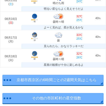
08月15日
24℃
晴のち雨
60
(
土
)
明るい星ならよく見えそうだよ
32℃
40
08月16日
%
25℃
曇時々晴
40
(
日
)
よーく見れば、星が見えるかな
33℃
40
08月17日
%
25℃
曇
10
(
月
)
見られたら、かなりラッキーだ
32℃
40
08月18日
%
26℃
曇時々晴
80
(
火
)
星座の観察が十分に楽しめるよ
京都市西京区の6時間ごとの2週間天気はこちら
その他の市区町村の星空指数