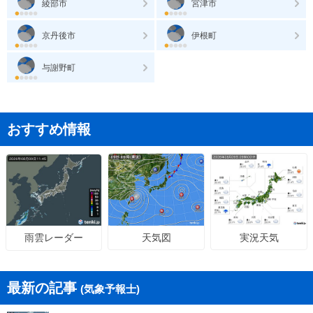
綾部市
宮津市
京丹後市
伊根町
与謝野町
おすすめ情報
天気図
実況天気
雨雲レーダー
最新の記事
(気象予報士)