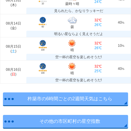
08月13日
24℃
曇時々晴
10
(
木
)
見られたら、かなりラッキーだ
32℃
40
08月14日
%
26℃
曇
60
(
金
)
明るい星ならよく見えそうだよ
32℃
10
08月15日
%
26℃
晴
100
(
土
)
空一杯の星空を楽しめそうだ!
32℃
40
08月16日
%
25℃
晴
100
(
日
)
空一杯の星空を楽しめそうだ!
杵築市の6時間ごとの2週間天気はこちら
その他の市区町村の星空指数