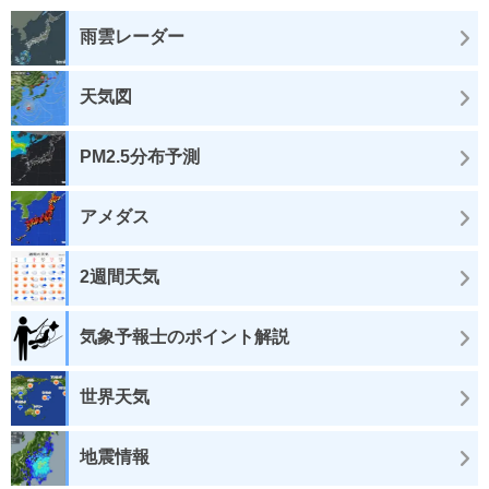
雨雲レーダー
天気図
PM2.5分布予測
アメダス
2週間天気
気象予報士のポイント解説
世界天気
地震情報