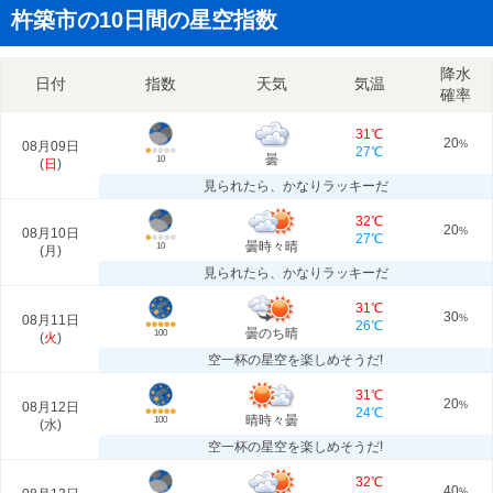
杵築市の10日間の星空指数
降水
日付
指数
天気
気温
確率
31℃
20
08月09日
%
27℃
曇
10
(
日
)
見られたら、かなりラッキーだ
32℃
20
08月10日
%
27℃
曇時々晴
10
(
月
)
見られたら、かなりラッキーだ
31℃
30
08月11日
%
26℃
曇のち晴
100
(
火
)
空一杯の星空を楽しめそうだ!
31℃
20
08月12日
%
24℃
晴時々曇
100
(
水
)
空一杯の星空を楽しめそうだ!
32℃
40
%