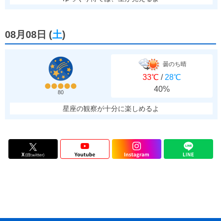
08月08日
(
土
)
曇のち晴
33℃
/
28℃
40%
80
星座の観察が十分に楽しめるよ