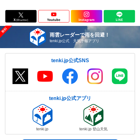
雨雲レーダーで雨を回避！
tenki.jp公式 天気予報アプリ
tenki.jp公式SNS
tenki.jp公式アプリ
tenki.jp
tenki.jp 登山天気