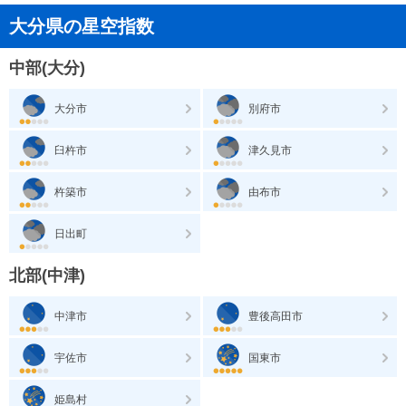
大分県の星空指数
中部(大分)
大分市
別府市
臼杵市
津久見市
杵築市
由布市
日出町
北部(中津)
中津市
豊後高田市
宇佐市
国東市
姫島村