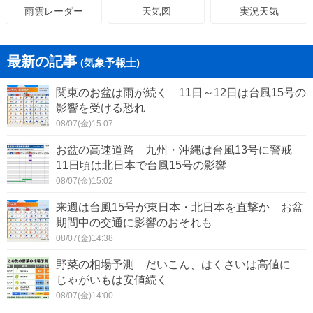
天気図
実況天気
雨雲レーダー
最新の記事
(気象予報士)
関東のお盆は雨が続く 11日～12日は台風15号の
影響を受ける恐れ
08/07(金)15:07
お盆の高速道路 九州・沖縄は台風13号に警戒
11日頃は北日本で台風15号の影響
08/07(金)15:02
来週は台風15号が東日本・北日本を直撃か お盆
期間中の交通に影響のおそれも
08/07(金)14:38
野菜の相場予測 だいこん、はくさいは高値に
じゃがいもは安値続く
08/07(金)14:00