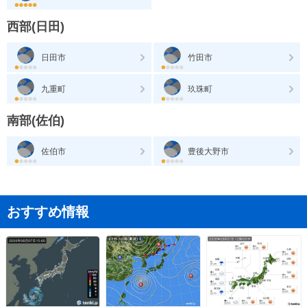
西部(日田)
日田市
竹田市
九重町
玖珠町
南部(佐伯)
佐伯市
豊後大野市
おすすめ情報