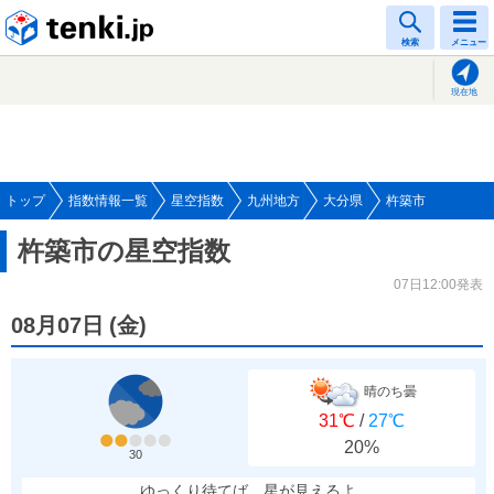
tenki.jp
検索
メニュー
現在地
トップ
指数情報一覧
星空指数
九州地方
大分県
杵築市
杵築市の星空指数
07日12:00発表
08月07日
(
金
)
晴のち曇
31℃
/
27℃
20%
30
ゆっくり待てば、星が見えるよ