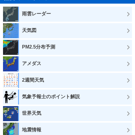
雨雲レーダー
天気図
PM2.5分布予測
アメダス
2週間天気
気象予報士のポイント解説
世界天気
地震情報