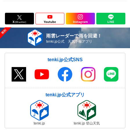
雨雲レーダーで雨を回避！
tenki.jp公式 天気予報アプリ
tenki.jp公式SNS
tenki.jp公式アプリ
tenki.jp
tenki.jp 登山天気