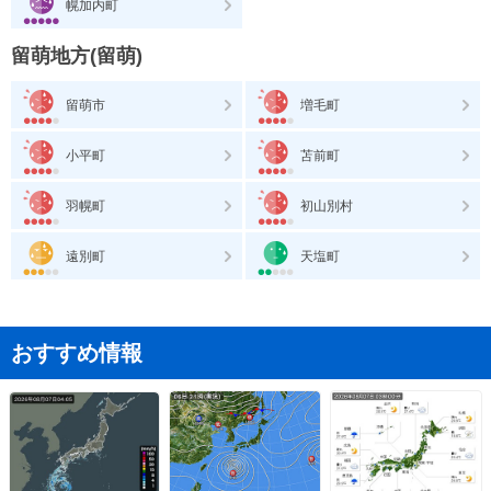
幌加内町
留萌地方(留萌)
留萌市
増毛町
小平町
苫前町
羽幌町
初山別村
遠別町
天塩町
おすすめ情報