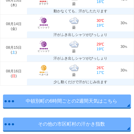
08月13日
18℃
曇
タラタラ
(
木
)
動かなくても、汗がしたたります
30℃
30
08月14日
%
19℃
曇
ビッショリ
(
金
)
汗がふき出しシャツがびっしょり
29℃
30
08月15日
%
19℃
曇
ビッショリ
(
土
)
汗がふき出しシャツがびっしょり
26℃
30
08月16日
%
17℃
曇
ベタベタ
(
日
)
少し動くだけで汗がにじみ出ます
中頓別町の6時間ごとの2週間天気はこちら
その他の市区町村の汗かき指数