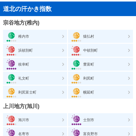
道北の汗かき指数
宗谷地方(稚内)
稚内市
猿払村
浜頓別町
中頓別町
枝幸町
豊富町
礼文町
利尻町
利尻富士町
幌延町
上川地方(旭川)
旭川市
士別市
名寄市
富良野市