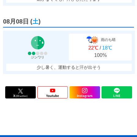
08月08日
(
土
)
雨のち晴
22℃
/
18℃
100%
ジンワリ
少し暑く、運動すると汗が出そう