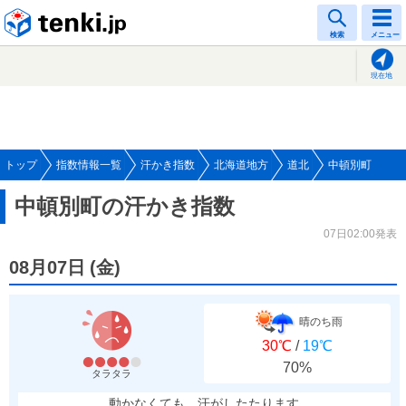
tenki.jp
検索
メニュー
現在地
トップ
指数情報一覧
汗かき指数
北海道地方
道北
中頓別町
中頓別町の汗かき指数
07日02:00発表
08月07日
(
金
)
晴のち雨
30℃
/
19℃
70%
タラタラ
動かなくても、汗がしたたります