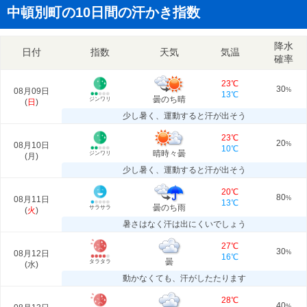
中頓別町の10日間の汗かき指数
降水
日付
指数
天気
気温
確率
23℃
30
08月09日
%
13℃
曇のち晴
ジンワリ
(
日
)
少し暑く、運動すると汗が出そう
23℃
20
08月10日
%
10℃
晴時々曇
ジンワリ
(
月
)
少し暑く、運動すると汗が出そう
20℃
80
08月11日
%
13℃
曇のち雨
サラサラ
(
火
)
暑さはなく汗は出にくいでしょう
27℃
30
08月12日
%
16℃
曇
タラタラ
(
水
)
動かなくても、汗がしたたります
28℃
40
%