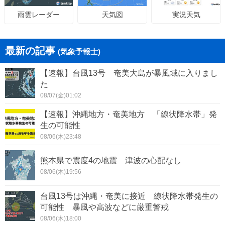
天気図
実況天気
雨雲レーダー
最新の記事
(気象予報士)
【速報】台風13号 奄美大島が暴風域に入りまし
た
08/07(金)01:02
【速報】沖縄地方・奄美地方 「線状降水帯」発
生の可能性
08/06(木)23:48
熊本県で震度4の地震 津波の心配なし
08/06(木)19:56
台風13号は沖縄・奄美に接近 線状降水帯発生の
可能性 暴風や高波などに厳重警戒
08/06(木)18:00