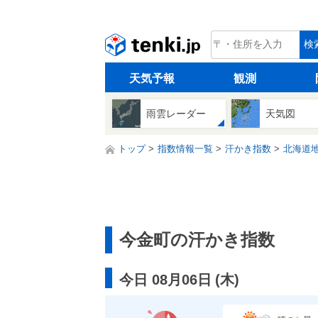
tenki.jp
検
天気予報
観測
雨雲レーダー
天気図
トップ
指数情報一覧
汗かき指数
北海道
今金町の汗かき指数
今日 08月06日
(
木
)