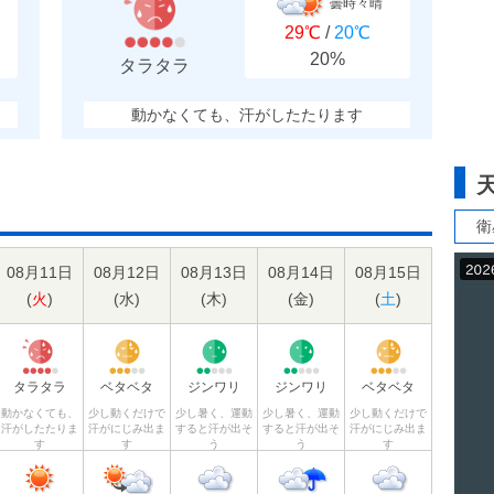
曇時々晴
29℃
/
20℃
20%
タラタラ
動かなくても、汗がしたたります
衛
08月11日
08月12日
08月13日
08月14日
08月15日
(
火
)
(
水
)
(
木
)
(
金
)
(
土
)
タラタラ
ベタベタ
ジンワリ
ジンワリ
ベタベタ
動かなくても、
少し動くだけで
少し暑く、運動
少し暑く、運動
少し動くだけで
汗がしたたりま
汗がにじみ出ま
すると汗が出そ
すると汗が出そ
汗がにじみ出ま
す
す
う
う
す