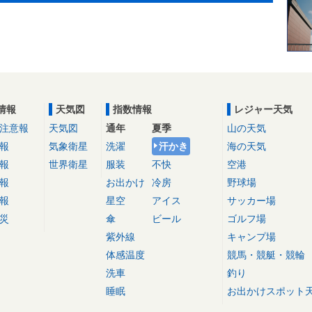
情報
天気図
指数情報
レジャー天気
注意報
天気図
通年
夏季
山の天気
報
気象衛星
洗濯
汗かき
海の天気
報
世界衛星
服装
不快
空港
報
お出かけ
冷房
野球場
報
星空
アイス
サッカー場
災
傘
ビール
ゴルフ場
紫外線
キャンプ場
体感温度
競馬・競艇・競輪
洗車
釣り
睡眠
お出かけスポット