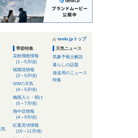
tenki.jpトップ
季節特集
天気ニュース
花粉飛散情報
気象予報士解説
(1～5月頃)
暮らしの話題
桜開花情報
放送局のニュース
(2～5月頃)
特集
GWの天気
(4～5月頃)
梅雨入り・明け
(5～7月頃)
熱中症情報
(4～9月頃)
紅葉見頃情報
天気
(10～11月頃)