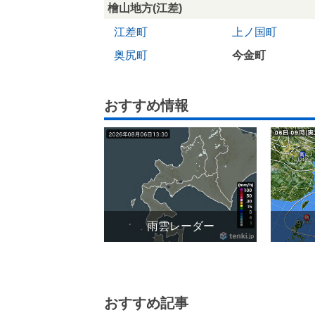
檜山地方(江差)
江差町
上ノ国町
奥尻町
今金町
おすすめ情報
雨雲レーダー
おすすめ記事