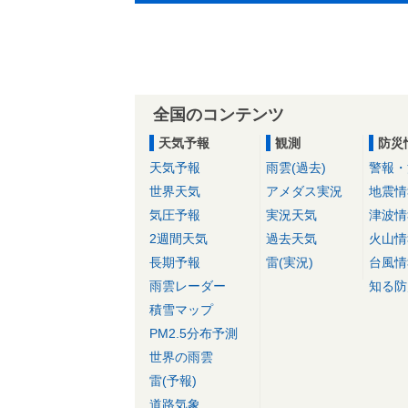
全国のコンテンツ
天気予報
観測
防災
天気予報
雨雲(過去)
警報・
世界天気
アメダス実況
地震情
気圧予報
実況天気
津波情
2週間天気
過去天気
火山情
長期予報
雷(実況)
台風情
雨雲レーダー
知る防
積雪マップ
PM2.5分布予測
世界の雨雲
雷(予報)
道路気象