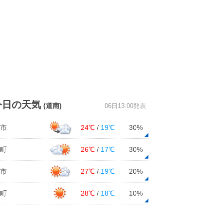
今日の天気
(道南)
06日13:00発表
市
24℃
/
19℃
30%
町
26℃
/
17℃
30%
市
27℃
/
19℃
20%
町
28℃
/
18℃
10%