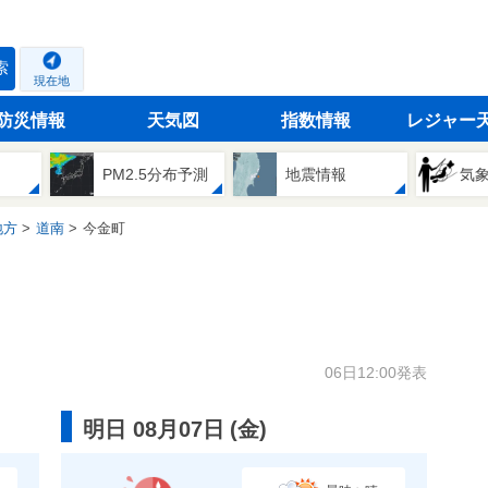
索
現在地
防災情報
天気図
指数情報
レジャー
PM2.5分布予測
地震情報
気
地方
道南
今金町
06日12:00発表
明日 08月07日
(
金
)