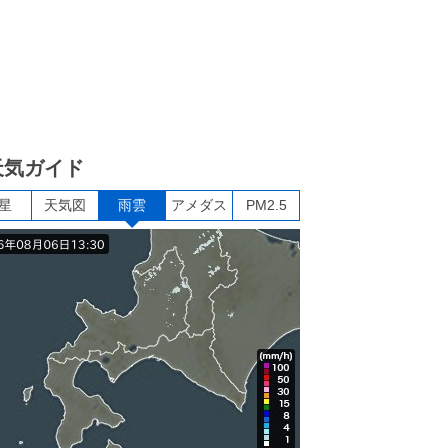
天気ガイド
星
天気図
雨雲
アメダス
PM2.5