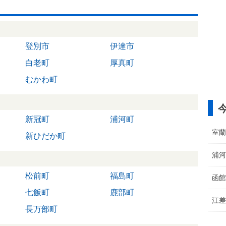
登別市
伊達市
白老町
厚真町
むかわ町
新冠町
浦河町
室蘭
新ひだか町
浦河
松前町
福島町
函館
七飯町
鹿部町
江差
長万部町