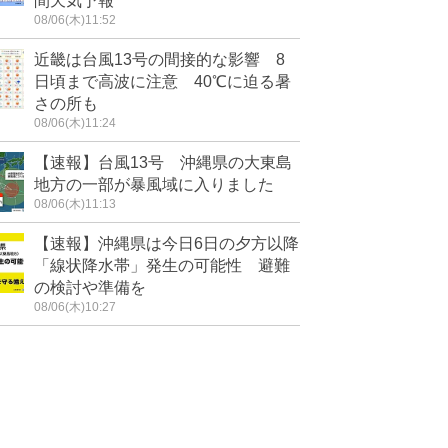
間天気予報
08/06(木)11:52
近畿は台風13号の間接的な影響 8
日頃まで高波に注意 40℃に迫る暑
さの所も
08/06(木)11:24
【速報】台風13号 沖縄県の大東島
地方の一部が暴風域に入りました
08/06(木)11:13
【速報】沖縄県は今日6日の夕方以降
「線状降水帯」発生の可能性 避難
の検討や準備を
08/06(木)10:27