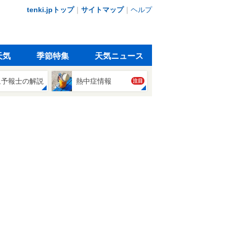
tenki.jpトップ
｜
サイトマップ
｜
ヘルプ
天気
季節特集
天気ニュース
象予報士の解説
熱中症情報
注目