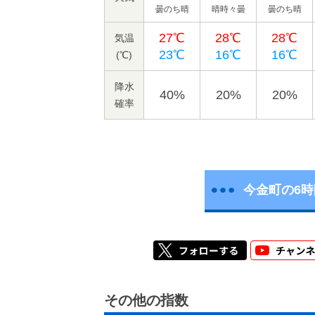
曇のち晴
晴時々曇
曇のち晴
27℃
28℃
28℃
気温
23℃
16℃
16℃
(℃)
降水
40%
20%
20%
確率
今金町の6
その他の指数