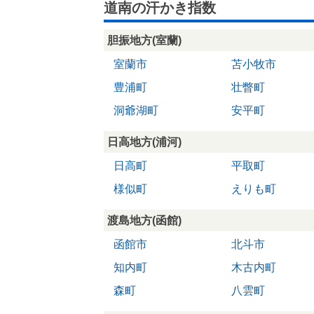
道南の汗かき指数
胆振地方(室蘭)
室蘭市
苫小牧市
豊浦町
壮瞥町
洞爺湖町
安平町
日高地方(浦河)
日高町
平取町
様似町
えりも町
渡島地方(函館)
函館市
北斗市
知内町
木古内町
森町
八雲町