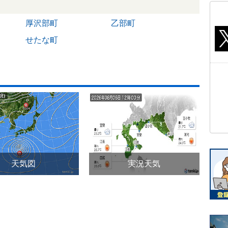
厚沢部町
乙部町
せたな町
天気図
実況天気