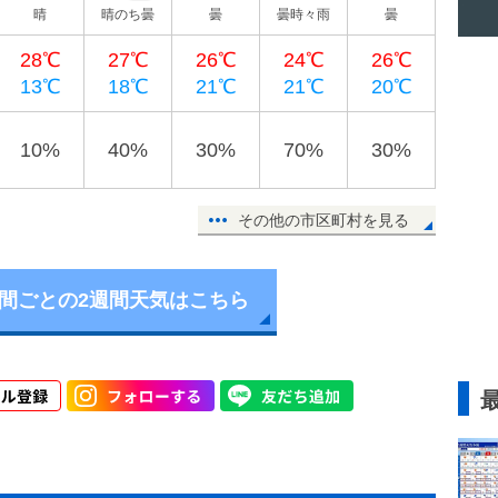
晴
晴のち曇
曇
曇時々雨
曇
28℃
27℃
26℃
24℃
26℃
13℃
18℃
21℃
21℃
20℃
10%
40%
30%
70%
30%
その他の市区町村を見る
時間ごとの2週間天気はこちら