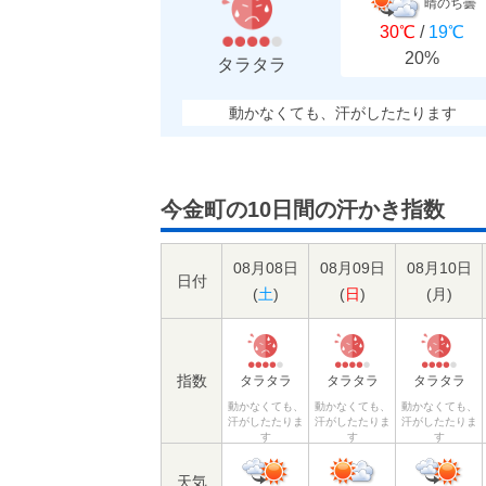
晴のち曇
30℃
/
19℃
20%
タラタラ
動かなくても、汗がしたたります
今金町の10日間の汗かき指数
08月08日
08月09日
08月10日
日付
(
土
)
(
日
)
(
月
)
指数
タラタラ
タラタラ
タラタラ
動かなくても、
動かなくても、
動かなくても、
汗がしたたりま
汗がしたたりま
汗がしたたりま
す
す
す
天気