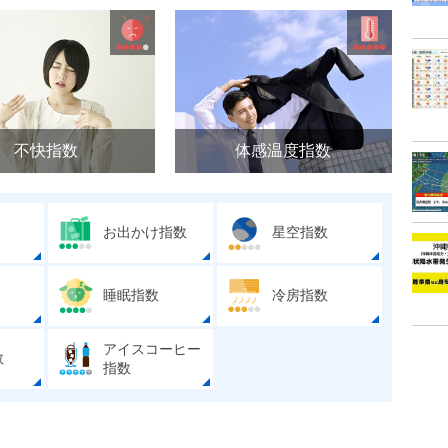
不快指数
体感温度指数
お出かけ指数
星空指数
睡眠指数
冷房指数
アイスコーヒー
数
指数