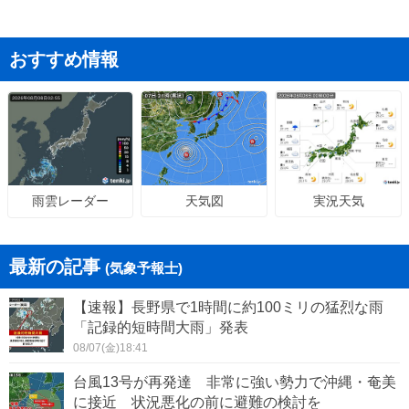
おすすめ情報
天気図
実況天気
雨雲レーダー
最新の記事
(気象予報士)
【速報】長野県で1時間に約100ミリの猛烈な雨
「記録的短時間大雨」発表
08/07(金)18:41
台風13号が再発達 非常に強い勢力で沖縄・奄美
に接近 状況悪化の前に避難の検討を