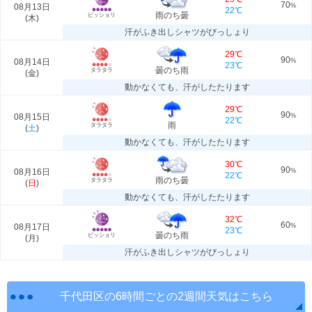
70
08月13日
%
22℃
雨のち曇
ビッショリ
(
木
)
汗がふき出しシャツがびっしょり
29℃
90
08月14日
%
23℃
曇のち雨
タラタラ
(
金
)
動かなくても、汗がしたたります
29℃
90
08月15日
%
22℃
雨
タラタラ
(
土
)
動かなくても、汗がしたたります
30℃
90
08月16日
%
22℃
雨のち曇
タラタラ
(
日
)
動かなくても、汗がしたたります
32℃
60
08月17日
%
23℃
曇のち雨
ビッショリ
(
月
)
汗がふき出しシャツがびっしょり
千代田区の6時間ごとの2週間天気はこちら