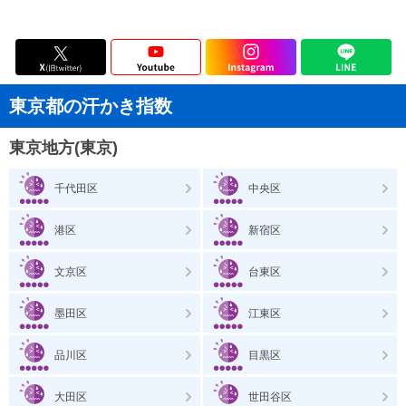
東京都の汗かき指数
東京地方(東京)
千代田区
中央区
港区
新宿区
文京区
台東区
墨田区
江東区
品川区
目黒区
大田区
世田谷区