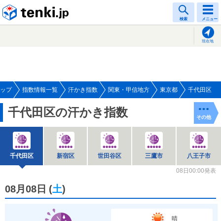
tenki.jp
検索
メニュー
現在地
ップ
指数情報一覧
汗かき指数
関東・甲信地方
東京都
千代田区
千代田区の汗かき指数
その他
千代田区
新宿区
世田谷区
三鷹市
八王子市
08日00:00発表
08月08日
(
土
)
晴