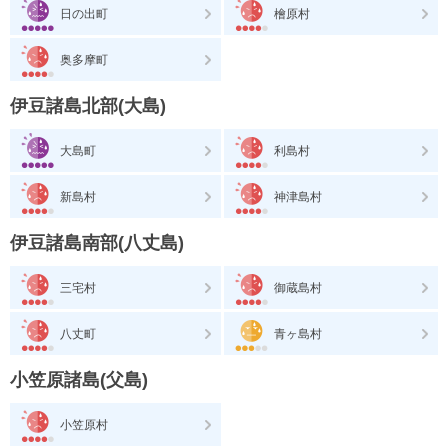
日の出町
檜原村
奥多摩町
伊豆諸島北部(大島)
大島町
利島村
新島村
神津島村
伊豆諸島南部(八丈島)
三宅村
御蔵島村
八丈町
青ヶ島村
小笠原諸島(父島)
小笠原村