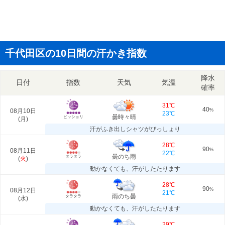
千代田区の10日間の汗かき指数
降水
日付
指数
天気
気温
確率
31℃
40
08月10日
%
23℃
曇時々晴
ビッショリ
(
月
)
汗がふき出しシャツがびっしょり
28℃
90
08月11日
%
22℃
曇のち雨
タラタラ
(
火
)
動かなくても、汗がしたたります
28℃
90
08月12日
%
21℃
雨のち曇
タラタラ
(
水
)
動かなくても、汗がしたたります
29℃