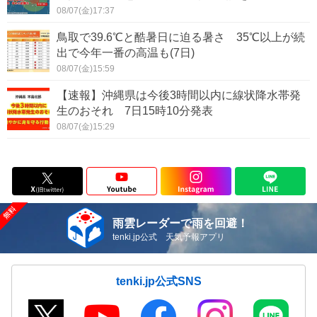
08/07(金)17:37
鳥取で39.6℃と酷暑日に迫る暑さ 35℃以上が続
出で今年一番の高温も(7日)
08/07(金)15:59
【速報】沖縄県は今後3時間以内に線状降水帯発
生のおそれ 7日15時10分発表
08/07(金)15:29
雨雲レーダーで雨を回避！
tenki.jp公式 天気予報アプリ
tenki.jp公式SNS