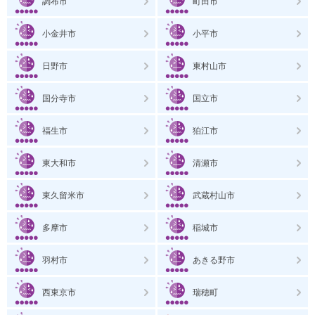
調布市
町田市
小金井市
小平市
日野市
東村山市
国分寺市
国立市
福生市
狛江市
東大和市
清瀬市
東久留米市
武蔵村山市
多摩市
稲城市
羽村市
あきる野市
西東京市
瑞穂町