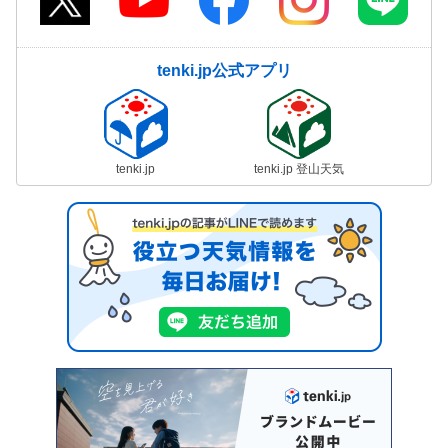
tenki.jp公式アプリ
tenki.jp
tenki.jp 登山天気