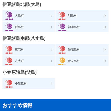
伊豆諸島北部(大島)
大島町
利島村
新島村
神津島村
伊豆諸島南部(八丈島)
三宅村
御蔵島村
八丈町
青ヶ島村
小笠原諸島(父島)
小笠原村
おすすめ情報