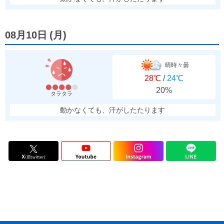
08月10日
(
月
)
晴時々曇
28℃
/
24℃
20%
タラタラ
動かなくても、汗がしたたります