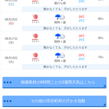
08月15日
24℃
曇のち雨
タラタラ
(
土
)
動かなくても、汗がしたたります
28℃
80
08月16日
%
25℃
雨時々曇
タラタラ
(
日
)
動かなくても、汗がしたたります
28℃
80
08月17日
%
25℃
雨時々曇
タラタラ
(
月
)
動かなくても、汗がしたたります
29℃
70
08月18日
%
25℃
雨時々曇
タラタラ
(
火
)
動かなくても、汗がしたたります
御蔵島村の6時間ごとの2週間天気はこちら
その他の市区町村の汗かき指数