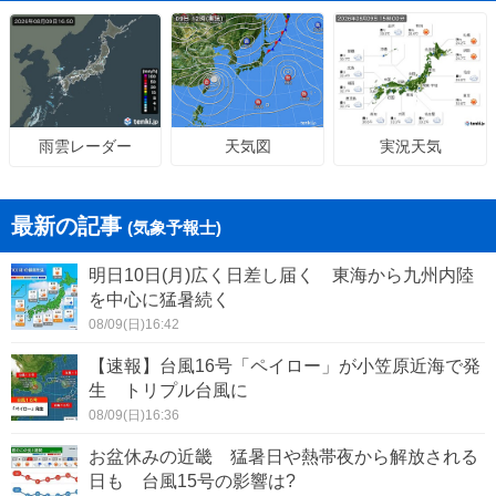
天気図
実況天気
雨雲レーダー
最新の記事
(気象予報士)
明日10日(月)広く日差し届く 東海から九州内陸
を中心に猛暑続く
08/09(日)16:42
【速報】台風16号「ペイロー」が小笠原近海で発
生 トリプル台風に
08/09(日)16:36
お盆休みの近畿 猛暑日や熱帯夜から解放される
日も 台風15号の影響は?