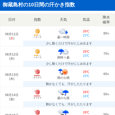
御蔵島村の10日間の汗かき指数
降水
日付
指数
天気
気温
確率
26℃
80
08月11日
%
22℃
曇一時雨
ベタベタ
(
火
)
少し動くだけで汗がにじみ出ます
28℃
70
08月12日
%
23℃
雨時々曇
ベタベタ
(
水
)
少し動くだけで汗がにじみ出ます
28℃
60
08月13日
%
23℃
雨のち晴
タラタラ
(
木
)
動かなくても、汗がしたたります
28℃
50
08月14日
%
24℃
曇のち雨
タラタラ
(
金
)
動かなくても、汗がしたたります
28℃
50
%