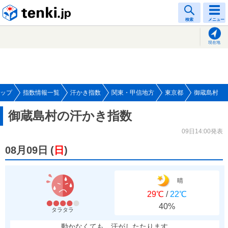
tenki.jp
検索
メニュー
現在地
ップ
指数情報一覧
汗かき指数
関東・甲信地方
東京都
御蔵島村
御蔵島村の汗かき指数
09日14:00発表
08月09日
(
日
)
晴
29℃
/
22℃
40%
タラタラ
動かなくても、汗がしたたります