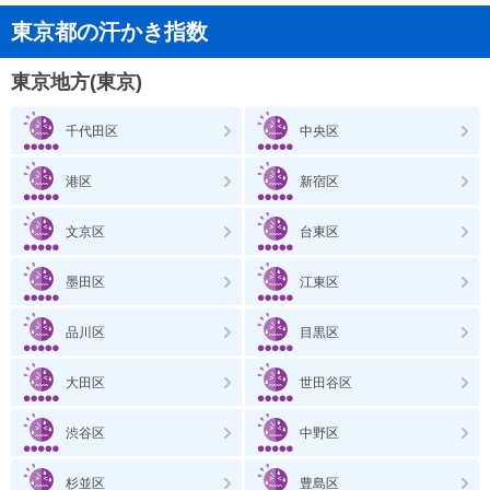
東京都の汗かき指数
東京地方(東京)
千代田区
中央区
港区
新宿区
文京区
台東区
墨田区
江東区
品川区
目黒区
大田区
世田谷区
渋谷区
中野区
杉並区
豊島区