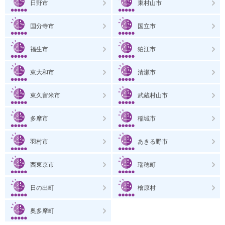
日野市
東村山市
国分寺市
国立市
福生市
狛江市
東大和市
清瀬市
東久留米市
武蔵村山市
多摩市
稲城市
羽村市
あきる野市
西東京市
瑞穂町
日の出町
檜原村
奥多摩町