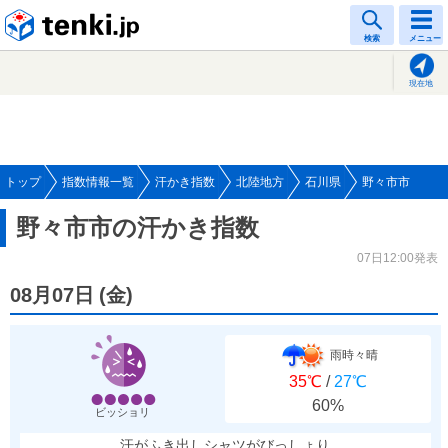
tenki.jp
検索
メニュー
現在地
トップ
指数情報一覧
汗かき指数
北陸地方
石川県
野々市市
野々市市の汗かき指数
07日12:00発表
08月07日
(
金
)
雨時々晴
35℃
/
27℃
60%
ビッショリ
汗がふき出しシャツがびっしょり