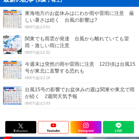
東海地方のお盆休みはにわか雨や雷雨に注意 厳
しい暑さは続く 台風の影響は?
08/07(金)13:01
関東でも雨雲が発達 台風から離れていても雷
雨・激しい雨に注意
08/07(金)12:32
今週末は突然の雨や雷雨に注意 12日頃は台風15
号が東北に直撃する恐れも
08/07(金)12:16
台風15号の影響でお盆休みの週は関東や東北で雨
が続く 2週間天気予報
08/07(金)12:03