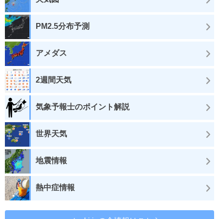
PM2.5分布予測
アメダス
2週間天気
気象予報士のポイント解説
世界天気
地震情報
熱中症情報