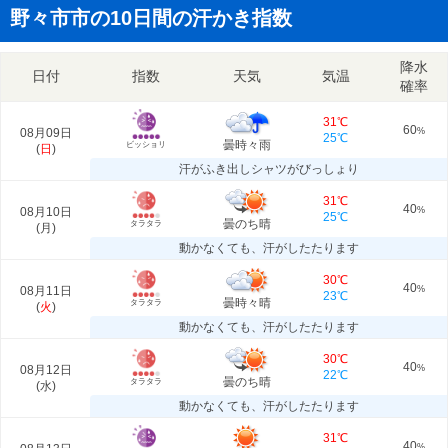
野々市市の10日間の汗かき指数
降水
日付
指数
天気
気温
確率
31℃
60
08月09日
%
25℃
曇時々雨
ビッショリ
(
日
)
汗がふき出しシャツがびっしょり
31℃
40
08月10日
%
25℃
曇のち晴
タラタラ
(
月
)
動かなくても、汗がしたたります
30℃
40
08月11日
%
23℃
曇時々晴
タラタラ
(
火
)
動かなくても、汗がしたたります
30℃
40
08月12日
%
22℃
曇のち晴
タラタラ
(
水
)
動かなくても、汗がしたたります
31℃
40
%