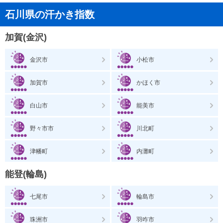
石川県の汗かき指数
加賀(金沢)
金沢市
小松市
加賀市
かほく市
白山市
能美市
野々市市
川北町
津幡町
内灘町
能登(輪島)
七尾市
輪島市
珠洲市
羽咋市