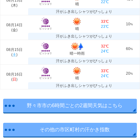
08月13日
22℃
晴
ビッショリ
(
木
)
汗がふき出しシャツがびっしょり
33℃
10
08月14日
%
23℃
晴
ビッショリ
(
金
)
汗がふき出しシャツがびっしょり
32℃
60
08月15日
%
24℃
晴一時雨
ビッショリ
(
土
)
汗がふき出しシャツがびっしょり
33℃
20
08月16日
%
24℃
晴
ビッショリ
(
日
)
汗がふき出しシャツがびっしょり
野々市市の6時間ごとの2週間天気はこちら
その他の市区町村の汗かき指数