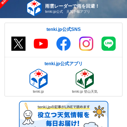
雨雲レーダーで雨を回避！
tenki.jp公式 天気予報アプリ
tenki.jp公式SNS
tenki.jp公式アプリ
tenki.jp
tenki.jp 登山天気