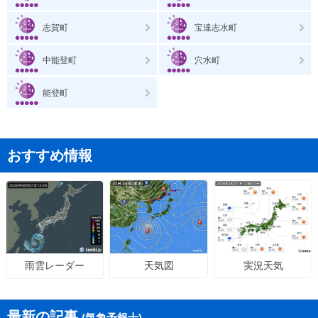
志賀町
宝達志水町
中能登町
穴水町
能登町
おすすめ情報
天気図
実況天気
雨雲レーダー
最新の記事
(気象予報士)