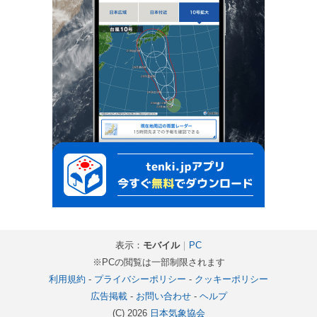
表示：
モバイル
｜
PC
※PCの閲覧は一部制限されます
利用規約
-
プライバシーポリシー
-
クッキーポリシー
広告掲載
-
お問い合わせ
-
ヘルプ
(C) 2026
日本気象協会