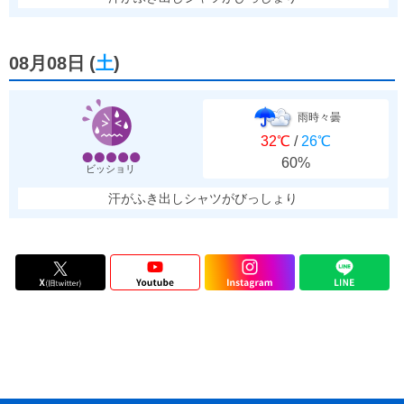
08月08日
(
土
)
雨時々曇
32℃
/
26℃
60%
ビッショリ
汗がふき出しシャツがびっしょり