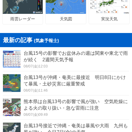
天気図
実況天気
雨雲レーダー
最新の記事
(気象予報士)
台風15号の影響でお盆休みの週は関東や東北で雨
が続く 2週間天気予報
08/07(金)12:03
台風13号が沖縄・奄美に最接近 明日8日にかけ
て暴風・土砂災害に厳重警戒
08/07(金)11:46
熊本県は台風13号の影響で風が強い 空気乾燥に
よる火の取り扱い・急な雷雨に注意
08/07(金)09:49
台風13号接近で沖縄・奄美は暴風や大雨 九州も