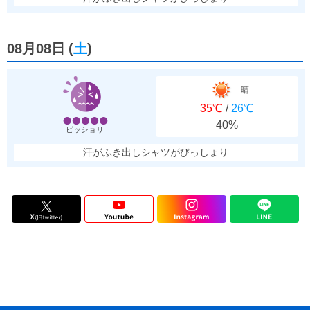
08月08日
(
土
)
晴
35℃
/
26℃
40%
ビッショリ
汗がふき出しシャツがびっしょり