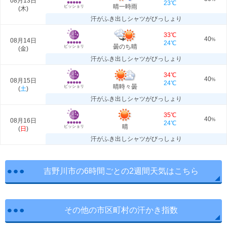
08月13日
23℃
晴一時雨
ビッショリ
(
木
)
汗がふき出しシャツがびっしょり
33℃
40
08月14日
%
24℃
曇のち晴
ビッショリ
(
金
)
汗がふき出しシャツがびっしょり
34℃
40
08月15日
%
24℃
晴時々曇
ビッショリ
(
土
)
汗がふき出しシャツがびっしょり
35℃
40
08月16日
%
24℃
晴
ビッショリ
(
日
)
汗がふき出しシャツがびっしょり
吉野川市の6時間ごとの2週間天気はこちら
その他の市区町村の汗かき指数