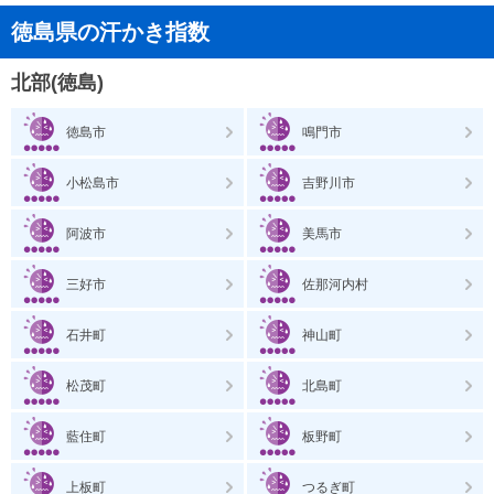
徳島県の汗かき指数
北部(徳島)
徳島市
鳴門市
小松島市
吉野川市
阿波市
美馬市
三好市
佐那河内村
石井町
神山町
松茂町
北島町
藍住町
板野町
上板町
つるぎ町