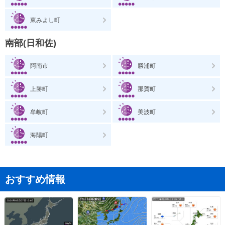
東みよし町
南部(日和佐)
阿南市
勝浦町
上勝町
那賀町
牟岐町
美波町
海陽町
おすすめ情報