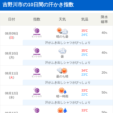
吉野川市の10日間の汗かき指数
降水
日付
指数
天気
気温
確率
35℃
40
08月09日
%
24℃
晴のち曇
ビッショリ
(
日
)
汗がふき出しシャツがびっしょり
35℃
40
08月10日
%
25℃
曇
ビッショリ
(
月
)
汗がふき出しシャツがびっしょり
34℃
20
08月11日
%
23℃
曇のち晴
ビッショリ
(
火
)
汗がふき出しシャツがびっしょり
33℃
50
08月12日
%
22℃
晴一時雨
ビッショリ
(
水
)
汗がふき出しシャツがびっしょり
33℃
50
%