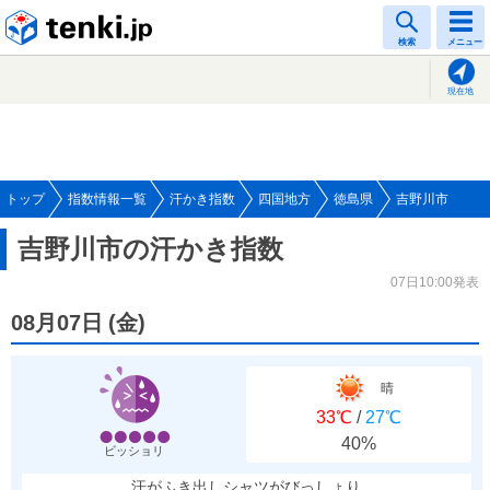
tenki.jp
検索
メニュー
現在地
トップ
指数情報一覧
汗かき指数
四国地方
徳島県
吉野川市
吉野川市の汗かき指数
07日10:00発表
08月07日
(
金
)
晴
33℃
/
27℃
40%
ビッショリ
汗がふき出しシャツがびっしょり