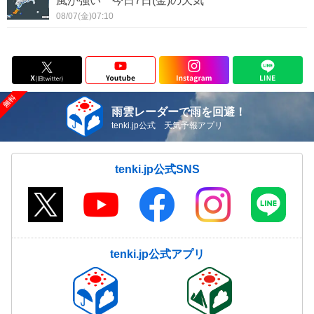
風が強い 今日7日(金)の天気
08/07(金)07:10
雨雲レーダーで雨を回避！
tenki.jp公式 天気予報アプリ
tenki.jp公式SNS
tenki.jp公式アプリ