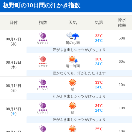
板野町の10日間の汗かき指数
降水
日付
指数
天気
気温
確率
33℃
50
08月12日
%
24℃
曇のち雨
ビッショリ
(
水
)
汗がふき出しシャツがびっしょり
30℃
60
08月13日
%
24℃
晴一時雨
タラタラ
(
木
)
動かなくても、汗がしたたります
33℃
10
08月14日
%
24℃
晴
ビッショリ
(
金
)
汗がふき出しシャツがびっしょり
34℃
10
08月15日
%
24℃
晴
ビッショリ
(
土
)
汗がふき出しシャツがびっしょり
35℃
10
%