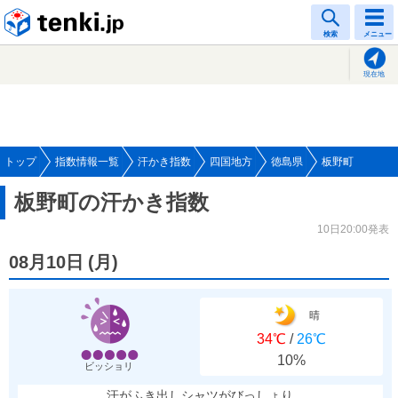
tenki.jp
検索
メニュー
現在地
トップ
指数情報一覧
汗かき指数
四国地方
徳島県
板野町
板野町の汗かき指数
10日20:00発表
08月10日
(
月
)
晴
34℃
/
26℃
10%
ビッショリ
汗がふき出しシャツがびっしょり