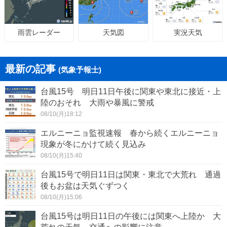
天気図
実況天気
雨雲レーダー
最新の記事
(気象予報士)
台風15号 明日11日午後に関東や東北に接近・上
陸のおそれ 大雨や暴風に警戒
08/10(月)18:12
エルニーニョ監視速報 春から続くエルニーニョ
現象が冬にかけて続く見込み
08/10(月)15:40
台風15号で明日11日は関東・東北で大荒れ 通過
後もお盆は天気ぐずつく
08/10(月)15:06
台風15号は明日11日の午後には関東へ上陸か 大