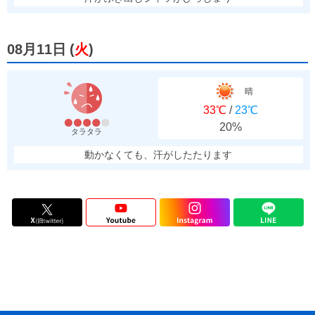
08月11日
(
火
)
晴
33℃
/
23℃
20%
タラタラ
動かなくても、汗がしたたります