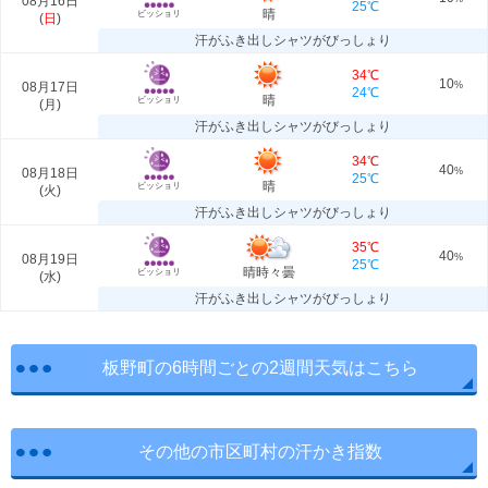
08月16日
25℃
晴
ビッショリ
(
日
)
汗がふき出しシャツがびっしょり
34℃
10
08月17日
%
24℃
晴
ビッショリ
(
月
)
汗がふき出しシャツがびっしょり
34℃
40
08月18日
%
25℃
晴
ビッショリ
(
火
)
汗がふき出しシャツがびっしょり
35℃
40
08月19日
%
25℃
晴時々曇
ビッショリ
(
水
)
汗がふき出しシャツがびっしょり
板野町の6時間ごとの2週間天気はこちら
その他の市区町村の汗かき指数