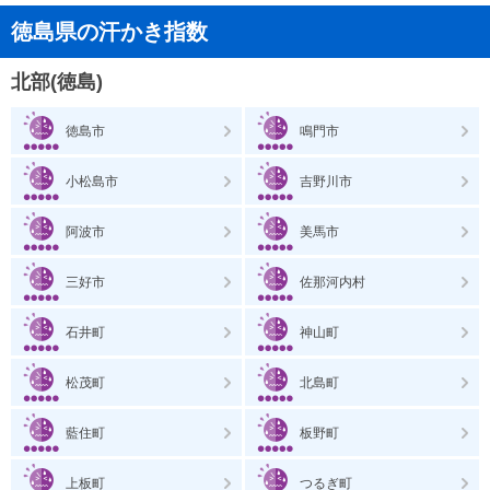
徳島県の汗かき指数
北部(徳島)
徳島市
鳴門市
小松島市
吉野川市
阿波市
美馬市
三好市
佐那河内村
石井町
神山町
松茂町
北島町
藍住町
板野町
上板町
つるぎ町