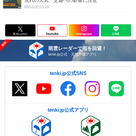
荒れの天気 交通への影響に注意
08/10(月)13:28
雨雲レーダーで雨を回避！
tenki.jp公式 天気予報アプリ
tenki.jp公式SNS
tenki.jp公式アプリ