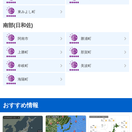
東みよし町
南部(日和佐)
阿南市
勝浦町
上勝町
那賀町
牟岐町
美波町
海陽町
おすすめ情報