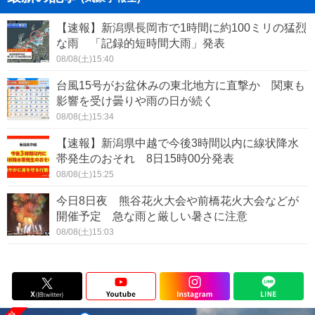
【速報】新潟県長岡市で1時間に約100ミリの猛烈
な雨 「記録的短時間大雨」発表
08/08(土)15:40
台風15号がお盆休みの東北地方に直撃か 関東も
影響を受け曇りや雨の日が続く
08/08(土)15:34
【速報】新潟県中越で今後3時間以内に線状降水
帯発生のおそれ 8日15時00分発表
08/08(土)15:25
今日8日夜 熊谷花火大会や前橋花火大会などが
開催予定 急な雨と厳しい暑さに注意
08/08(土)15:03