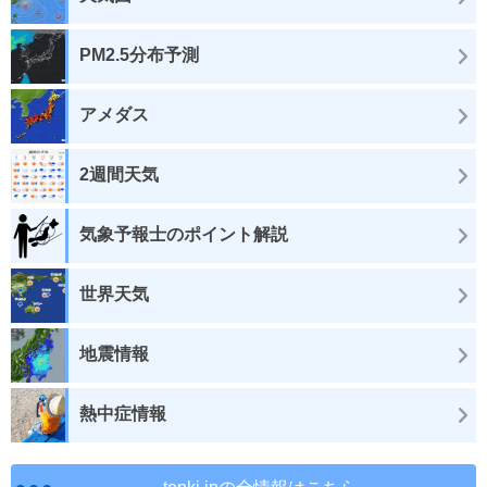
PM2.5分布予測
アメダス
2週間天気
気象予報士のポイント解説
世界天気
地震情報
熱中症情報