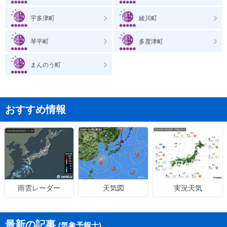
宇多津町
綾川町
琴平町
多度津町
まんのう町
おすすめ情報
天気図
実況天気
雨雲レーダー
最新の記事
(気象予報士)