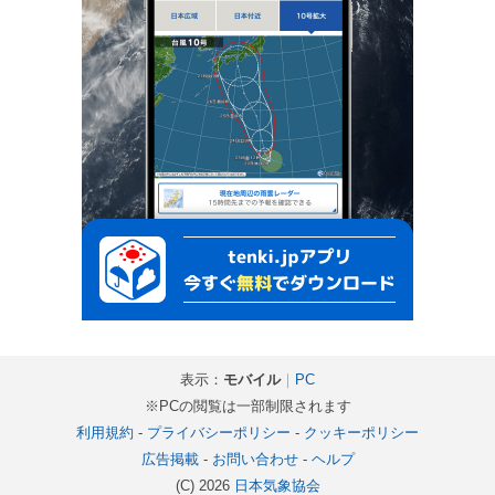
表示：
モバイル
｜
PC
※PCの閲覧は一部制限されます
利用規約
-
プライバシーポリシー
-
クッキーポリシー
広告掲載
-
お問い合わせ
-
ヘルプ
(C) 2026
日本気象協会