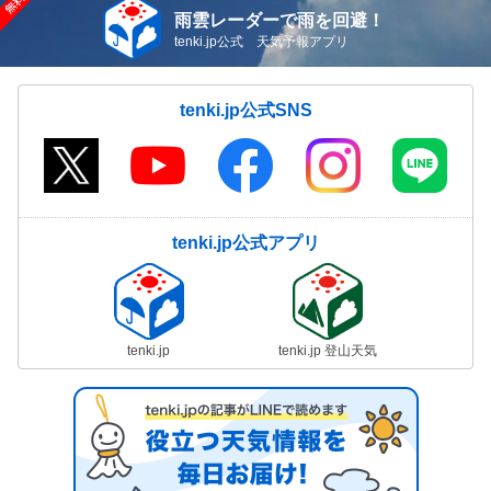
雨雲レーダーで雨を回避！
tenki.jp公式 天気予報アプリ
tenki.jp公式SNS
tenki.jp公式アプリ
tenki.jp
tenki.jp 登山天気