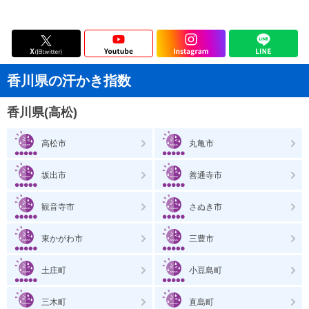
香川県の汗かき指数
香川県(高松)
高松市
丸亀市
坂出市
善通寺市
観音寺市
さぬき市
東かがわ市
三豊市
土庄町
小豆島町
三木町
直島町