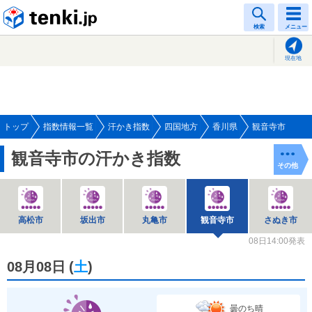
tenki.jp
検索
メニュー
現在地
トップ
指数情報一覧
汗かき指数
四国地方
香川県
観音寺市
観音寺市の汗かき指数
その他
高松市
坂出市
丸亀市
観音寺市
さぬき市
08日14:00発表
08月08日
(
土
)
曇のち晴