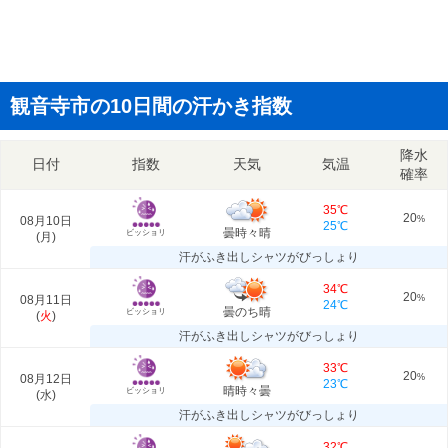
観音寺市の10日間の汗かき指数
降水
日付
指数
天気
気温
確率
35℃
20
08月10日
%
25℃
曇時々晴
ビッショリ
(
月
)
汗がふき出しシャツがびっしょり
34℃
20
08月11日
%
24℃
曇のち晴
ビッショリ
(
火
)
汗がふき出しシャツがびっしょり
33℃
20
08月12日
%
23℃
晴時々曇
ビッショリ
(
水
)
汗がふき出しシャツがびっしょり
32℃