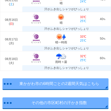
08月15日
24℃
晴
ビッショリ
(
土
)
汗がふき出しシャツがびっしょり
33℃
40
08月16日
%
25℃
晴
ビッショリ
(
日
)
汗がふき出しシャツがびっしょり
33℃
50
08月17日
%
25℃
晴一時雨
ビッショリ
(
月
)
汗がふき出しシャツがびっしょり
32℃
60
08月18日
%
25℃
雨時々曇
ビッショリ
(
火
)
汗がふき出しシャツがびっしょり
東かがわ市の6時間ごとの2週間天気はこちら
その他の市区町村の汗かき指数