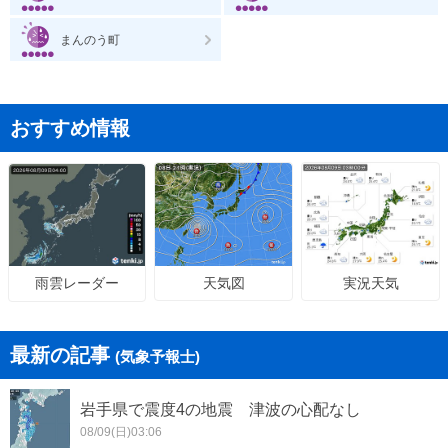
まんのう町
おすすめ情報
天気図
実況天気
雨雲レーダー
最新の記事
(気象予報士)
岩手県で震度4の地震 津波の心配なし
08/09(日)03:06