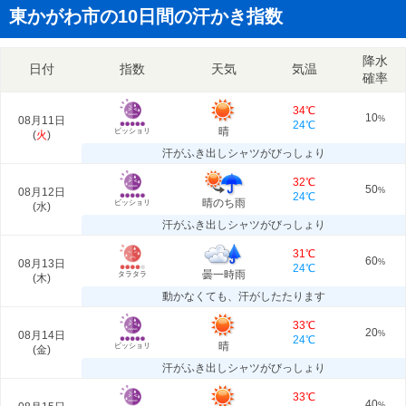
東かがわ市の10日間の汗かき指数
降水
日付
指数
天気
気温
確率
34℃
10
08月11日
%
24℃
晴
ビッショリ
(
火
)
汗がふき出しシャツがびっしょり
32℃
50
08月12日
%
24℃
晴のち雨
ビッショリ
(
水
)
汗がふき出しシャツがびっしょり
31℃
60
08月13日
%
24℃
曇一時雨
タラタラ
(
木
)
動かなくても、汗がしたたります
33℃
20
08月14日
%
24℃
晴
ビッショリ
(
金
)
汗がふき出しシャツがびっしょり
33℃
40
%