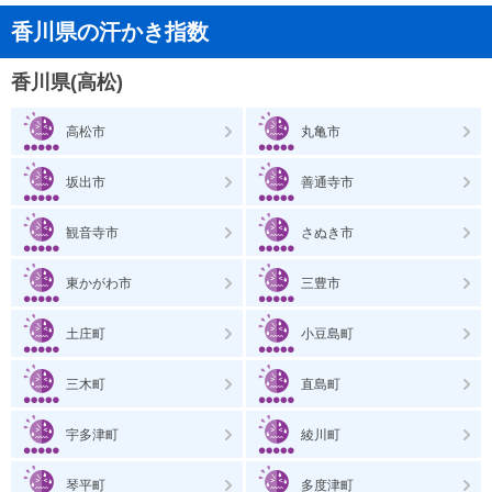
香川県の汗かき指数
香川県(高松)
高松市
丸亀市
坂出市
善通寺市
観音寺市
さぬき市
東かがわ市
三豊市
土庄町
小豆島町
三木町
直島町
宇多津町
綾川町
琴平町
多度津町