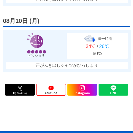
08月10日
(
月
)
曇一時雨
34℃
/
26℃
60%
ビッショリ
汗がふき出しシャツがびっしょり