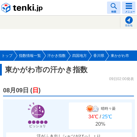
tenki.jp
検索
メニュー
現在地
トップ
指数情報一覧
汗かき指数
四国地方
香川県
東かがわ市
東かがわ市の汗かき指数
09日02:00発表
08月09日
(
日
)
晴時々曇
34℃
/
25℃
20%
ビッショリ
汗がふき出しシャツがびっしょり