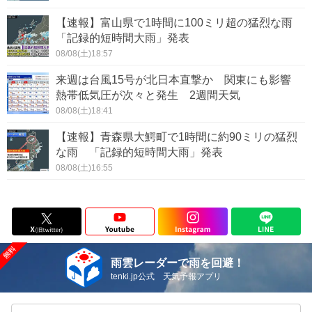
【速報】富山県で1時間に100ミリ超の猛烈な雨
「記録的短時間大雨」発表
08/08(土)18:57
来週は台風15号が北日本直撃か 関東にも影響
熱帯低気圧が次々と発生 2週間天気
08/08(土)18:41
【速報】青森県大鰐町で1時間に約90ミリの猛烈
な雨 「記録的短時間大雨」発表
08/08(土)16:55
雨雲レーダーで雨を回避！
tenki.jp公式 天気予報アプリ