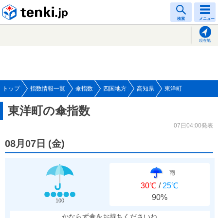
tenki.jp
検索
メニュー
現在地
トップ
指数情報一覧
傘指数
四国地方
高知県
東洋町
東洋町の傘指数
07日04:00発表
08月07日
(
金
)
雨
30℃
/
25℃
90%
100
かならず傘をお持ちくださいね