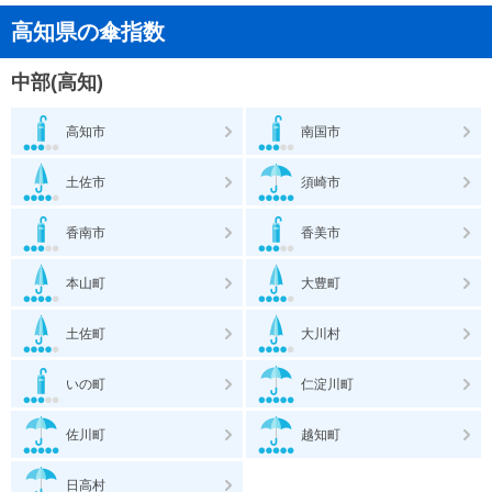
高知県の傘指数
中部(高知)
高知市
南国市
土佐市
須崎市
香南市
香美市
本山町
大豊町
土佐町
大川村
いの町
仁淀川町
佐川町
越知町
日高村