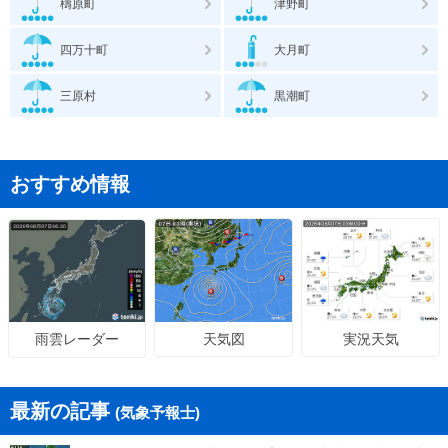
檮原町
津野町
四万十町
大月町
三原村
黒潮町
おすすめ情報
天気図
実況天気
雨雲レーダー
最新の記事
(気象予報士)