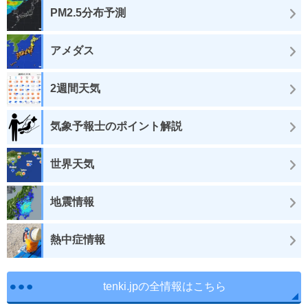
PM2.5分布予測
アメダス
2週間天気
気象予報士のポイント解説
世界天気
地震情報
熱中症情報
tenki.jpの全情報はこちら