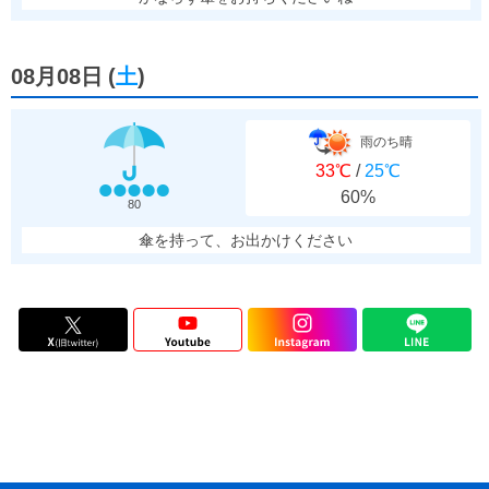
08月08日
(
土
)
雨のち晴
33℃
/
25℃
60%
80
傘を持って、お出かけください