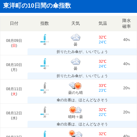
東洋町の10日間の傘指数
降水
日付
指数
天気
気温
確率
32℃
40
08月09日
%
24℃
曇
40
(
日
)
折りたたみ傘が、いいでしょう
32℃
40
08月10日
%
24℃
曇
40
(
月
)
折りたたみ傘が、いいでしょう
33℃
20
08月11日
%
23℃
曇のち晴
20
(
火
)
傘の出番は、ほとんどなさそう
32℃
20
08月12日
%
22℃
晴時々曇
20
(
水
)
傘の出番は、ほとんどなさそう
32℃
40
%