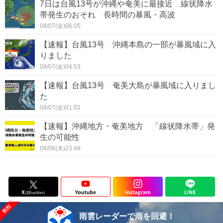
7日は台風13号が沖縄や奄美に最接近 線状降水
帯発生のおそれ 長時間の暴風・高波
08/07(金)06:05
【速報】台風13号 沖縄本島の一部が暴風域に入
りました
08/07(金)04:53
【速報】台風13号 奄美大島が暴風域に入りまし
た
08/07(金)01:02
【速報】沖縄地方・奄美地方 「線状降水帯」発
生の可能性
08/06(木)23:48
雨雲レーダーで雨を回避！