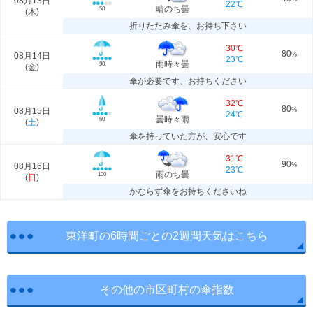
08月13日
22℃
晴のち曇
50
(
木
)
折りたたみ傘を、お持ち下さい
30℃
80
08月14日
%
23℃
雨時々曇
90
(
金
)
傘が必要です、お持ちください
32℃
80
08月15日
%
24℃
曇時々雨
60
(
土
)
傘を持っていた方が、安心です
31℃
90
08月16日
%
23℃
雨のち曇
100
(
日
)
かならず傘をお持ちくださいね
東洋町の6時間ごとの2週間天気はこちら
その他の市区町村の傘指数