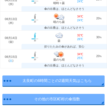
08月12日
24℃
晴時々曇
20
(
水
)
傘の出番は、ほとんどなさそう
34℃
20
08月13日
%
24℃
晴のち曇
20
(
木
)
傘の出番は、ほとんどなさそう
32℃
30
08月14日
%
26℃
曇
30
(
金
)
折りたたみの傘があれば、安心
34℃
20
08月15日
%
25℃
曇のち晴
20
(
土
)
傘の出番は、ほとんどなさそう
太良町の6時間ごとの2週間天気はこちら
その他の市区町村の傘指数