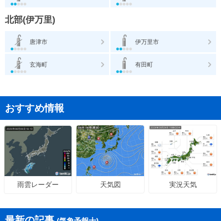
北部(伊万里)
唐津市
伊万里市
玄海町
有田町
おすすめ情報
天気図
実況天気
雨雲レーダー
最新の記事
(気象予報士)