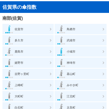
佐賀県の傘指数
南部(佐賀)
佐賀市
鳥栖市
多久市
武雄市
鹿島市
小城市
嬉野市
神埼市
吉野ヶ里町
基山町
上峰町
みやき町
大町町
江北町
白石町
太良町