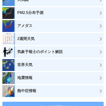
PM2.5分布予測
アメダス
2週間天気
気象予報士のポイント解説
世界天気
地震情報
熱中症情報