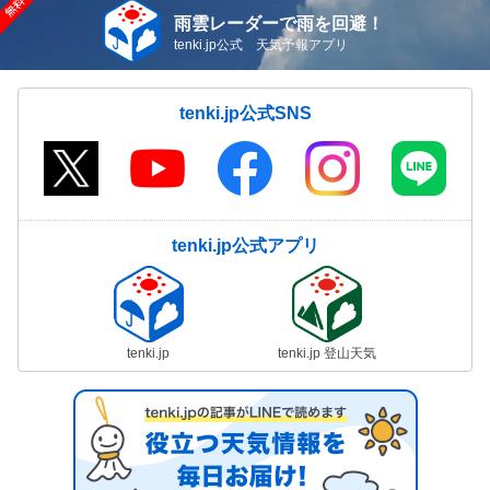
雨雲レーダーで雨を回避！
tenki.jp公式 天気予報アプリ
tenki.jp公式SNS
tenki.jp公式アプリ
tenki.jp
tenki.jp 登山天気