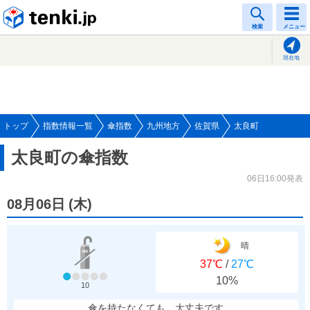
tenki.jp
検索
メニュー
現在地
トップ
指数情報一覧
傘指数
九州地方
佐賀県
太良町
太良町の傘指数
06日16:00発表
08月06日
(
木
)
晴
37℃
/
27℃
10%
10
傘を持たなくても、大丈夫です