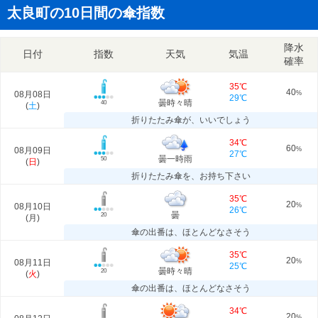
太良町の10日間の傘指数
降水
日付
指数
天気
気温
確率
35℃
40
08月08日
%
29℃
曇時々晴
40
(
土
)
折りたたみ傘が、いいでしょう
34℃
60
08月09日
%
27℃
曇一時雨
50
(
日
)
折りたたみ傘を、お持ち下さい
35℃
20
08月10日
%
26℃
曇
20
(
月
)
傘の出番は、ほとんどなさそう
35℃
20
08月11日
%
25℃
曇時々晴
20
(
火
)
傘の出番は、ほとんどなさそう
34℃
20
%