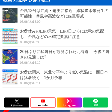
台風13号は沖縄・奄美に接近 線状降水帯発生の
可能性 暴風や高波などに厳重警戒
08/06(木)18:00
お盆休みの山の天気 山の日ごろには秋の気配
も 台風などの不確定要素に注意
08/06(木)16:38
20日ぶりに猛暑日が観測された北海道! 今後の暑
さの見通しは?
08/06(木)16:19
お盆は関東・東北で平年より低い気温に 西日本
は猛暑続く 1か月予報
08/06(木)16:11