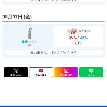
08月07日
(
金
)
曇のち晴
36℃
/
29℃
20%
20
傘の出番は、ほとんどなさそう