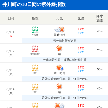
井川町の10日間の紫外線指数
降水
日付
指数
天気
気温
確率
27℃
40
08月11日
%
19℃
曇時々晴
中程度
(
火
)
紫外線対策が必要
34℃
20
08月12日
%
22℃
晴
非常に強い
(
水
)
外出は最小限、厳重に紫外線対策
34℃
50
08月13日
%
21℃
晴一時雨
強い
(
木
)
紫外線対策は必須、外では日かげに
33℃
40
08月14日
%
22℃
晴
強い
(
金
)
紫外線対策は必須、外では日かげに
33℃
40
%