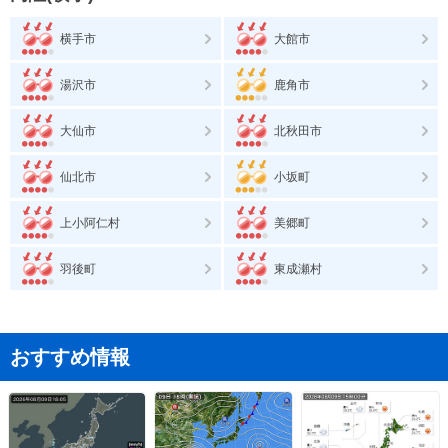
横手市
大館市
湯沢市
鹿角市
大仙市
北秋田市
仙北市
小坂町
上小阿仁村
美郷町
羽後町
東成瀬村
おすすめ情報