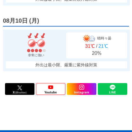
08月10日
(
月
)
晴時々曇
31℃
/
21℃
20%
非常に強い
外出は最小限、厳重に紫外線対策