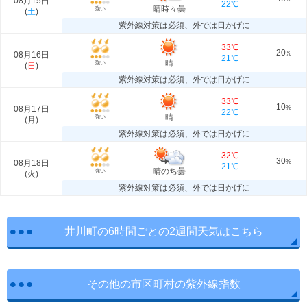
08月15日
22℃
晴時々曇
強い
(
土
)
紫外線対策は必須、外では日かげに
33℃
20
08月16日
%
21℃
晴
強い
(
日
)
紫外線対策は必須、外では日かげに
33℃
10
08月17日
%
22℃
晴
強い
(
月
)
紫外線対策は必須、外では日かげに
32℃
30
08月18日
%
21℃
晴のち曇
強い
(
火
)
紫外線対策は必須、外では日かげに
井川町の6時間ごとの2週間天気はこちら
その他の市区町村の紫外線指数