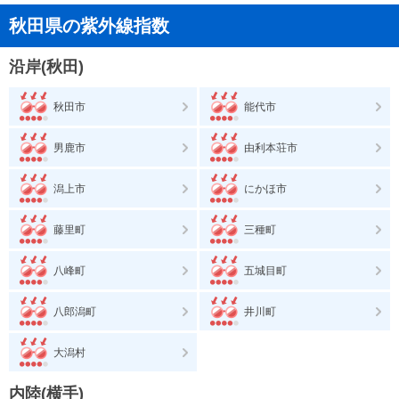
秋田県の紫外線指数
沿岸(秋田)
秋田市
能代市
男鹿市
由利本荘市
潟上市
にかほ市
藤里町
三種町
八峰町
五城目町
八郎潟町
井川町
大潟村
内陸(横手)