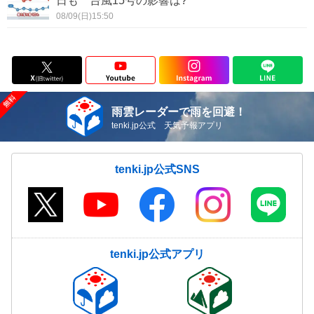
日も 台風15号の影響は?
08/09(日)15:50
雨雲レーダーで雨を回避！
tenki.jp公式 天気予報アプリ
tenki.jp公式SNS
tenki.jp公式アプリ