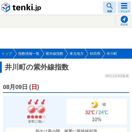
tenki.jp
検索
メニュー
現在地
トップ
指数情報一覧
紫外線指数
東北地方
秋田県
井川町
井川町の紫外線指数
09日16:00発表
08月09日
(
日
)
晴
32℃
/
24℃
10%
非常に強い
外出は最小限、厳重に紫外線対策