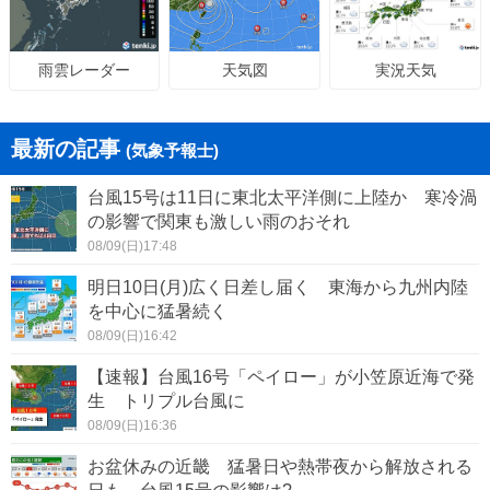
天気図
実況天気
雨雲レーダー
最新の記事
(気象予報士)
台風15号は11日に東北太平洋側に上陸か 寒冷渦
の影響で関東も激しい雨のおそれ
08/09(日)17:48
明日10日(月)広く日差し届く 東海から九州内陸
を中心に猛暑続く
08/09(日)16:42
【速報】台風16号「ペイロー」が小笠原近海で発
生 トリプル台風に
08/09(日)16:36
お盆休みの近畿 猛暑日や熱帯夜から解放される