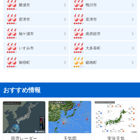
勝浦市
鴨川市
君津市
富津市
袖ケ浦市
南房総市
いすみ市
大多喜町
御宿町
鋸南町
おすすめ情報
天気図
実況天気
雨雲レーダー