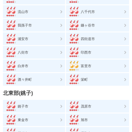
流山市
八千代市
我孫子市
鎌ヶ谷市
浦安市
四街道市
八街市
印西市
白井市
富里市
酒々井町
栄町
北東部(銚子)
銚子市
茂原市
東金市
旭市