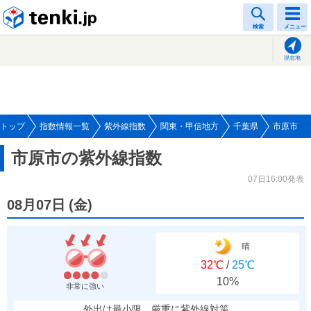
tenki.jp
検索
メニュー
現在地
トップ
指数情報一覧
紫外線指数
関東・甲信地方
千葉県
市原市
市原市の紫外線指数
07日16:00発表
08月07日
(
金
)
晴
32℃
/
25℃
10%
非常に強い
外出は最小限、厳重に紫外線対策