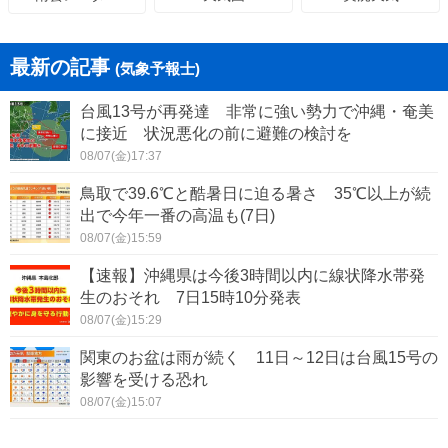
最新の記事
(気象予報士)
台風13号が再発達 非常に強い勢力で沖縄・奄美
に接近 状況悪化の前に避難の検討を
08/07(金)17:37
鳥取で39.6℃と酷暑日に迫る暑さ 35℃以上が続
出で今年一番の高温も(7日)
08/07(金)15:59
【速報】沖縄県は今後3時間以内に線状降水帯発
生のおそれ 7日15時10分発表
08/07(金)15:29
関東のお盆は雨が続く 11日～12日は台風15号の
影響を受ける恐れ
08/07(金)15:07