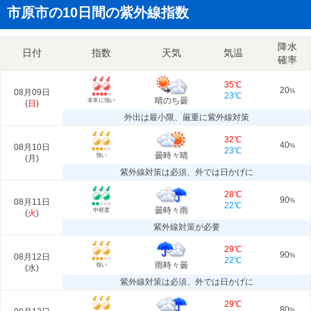
市原市の10日間の紫外線指数
降水
日付
指数
天気
気温
確率
35℃
20
08月09日
%
23℃
晴のち曇
非常に強い
(
日
)
外出は最小限、厳重に紫外線対策
32℃
40
08月10日
%
23℃
曇時々晴
強い
(
月
)
紫外線対策は必須、外では日かげに
28℃
90
08月11日
%
22℃
曇時々雨
中程度
(
火
)
紫外線対策が必要
29℃
90
08月12日
%
22℃
雨時々曇
強い
(
水
)
紫外線対策は必須、外では日かげに
29℃
80
%