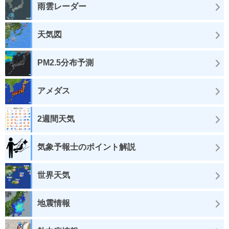
雨雲レーダー
天気図
PM2.5分布予測
アメダス
2週間天気
気象予報士のポイント解説
世界天気
地震情報