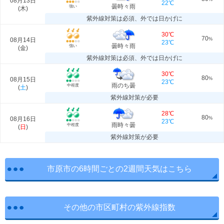
08月13日
22℃
曇時々雨
強い
(
木
)
紫外線対策は必須、外では日かげに
30℃
70
08月14日
%
23℃
曇時々雨
強い
(
金
)
紫外線対策は必須、外では日かげに
30℃
80
08月15日
%
23℃
雨のち曇
中程度
(
土
)
紫外線対策が必要
28℃
80
08月16日
%
23℃
雨時々曇
中程度
(
日
)
紫外線対策が必要
市原市の6時間ごとの2週間天気はこちら
その他の市区町村の紫外線指数