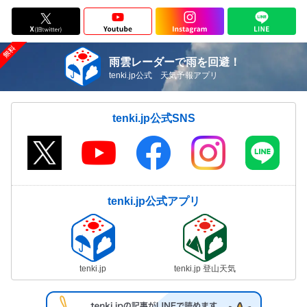
雨雲レーダーで雨を回避！
tenki.jp公式 天気予報アプリ
tenki.jp公式SNS
tenki.jp公式アプリ
tenki.jp
tenki.jp 登山天気