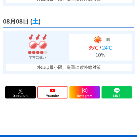
08月08日
(
土
)
晴
35℃
/
24℃
10%
非常に強い
外出は最小限、厳重に紫外線対策