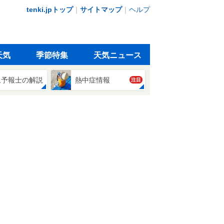
tenki.jpトップ
｜
サイトマップ
｜
ヘルプ
天気
季節特集
天気ニュース
象予報士の解説
熱中症情報
注目