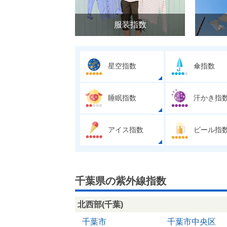
服装指数
星空指数
傘指数
睡眠指数
汗かき指
アイス指数
ビール指
千葉県の紫外線指数
北西部(千葉)
千葉市
千葉市中央区