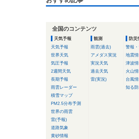
全国のコンテンツ
天気予報
観測
防災
天気予報
雨雲(過去)
警報・
世界天気
アメダス実況
地震情
気圧予報
実況天気
津波情
2週間天気
過去天気
火山情
長期予報
雷(実況)
台風情
雨雲レーダー
知る防
積雪マップ
PM2.5分布予測
世界の雨雲
雷(予報)
道路気象
黄砂情報