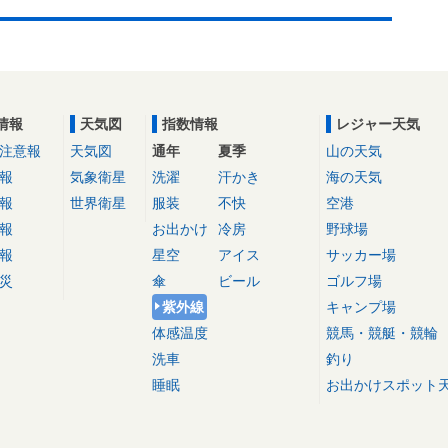
情報
天気図
指数情報
レジャー天気
注意報
天気図
通年
夏季
山の天気
報
気象衛星
洗濯
汗かき
海の天気
報
世界衛星
服装
不快
空港
報
お出かけ
冷房
野球場
報
星空
アイス
サッカー場
災
傘
ビール
ゴルフ場
紫外線
キャンプ場
体感温度
競馬・競艇・競輪
洗車
釣り
睡眠
お出かけスポット