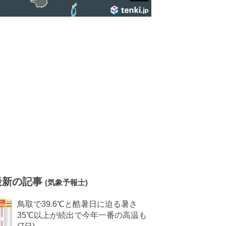
最新の記事
(気象予報士)
鳥取で39.6℃と酷暑日に迫る暑さ
35℃以上が続出で今年一番の高温も