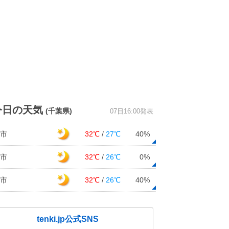
今日の天気
(千葉県)
07日16:00発表
市
32℃
/
27℃
40%
市
32℃
/
26℃
0%
市
32℃
/
26℃
40%
tenki.jp公式SNS