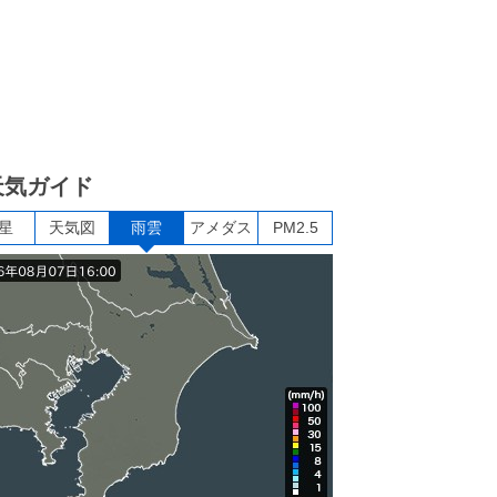
天気ガイド
星
天気図
雨雲
アメダス
PM2.5