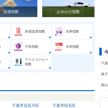
洗濯指数
お出かけ指数
体感温度指数
洗車指数
数
不快指数
冷房指数
アイスコーヒー
数
千葉
指数
銚子
館山
千葉市花見川区
千葉市稲毛区