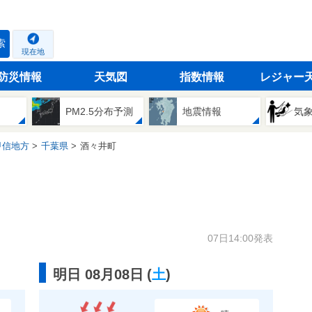
索
現在地
防災情報
天気図
指数情報
レジャー
PM2.5分布予測
地震情報
気
甲信地方
千葉県
酒々井町
07日14:00発表
明日 08月08日
(
土
)