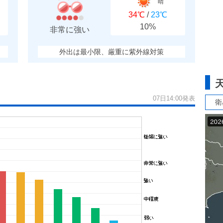
晴
34℃
/
23℃
10%
非常に強い
外出は最小限、厳重に紫外線対策
07日14:00発表
衛