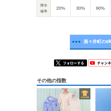
降水
20%
30%
90%
確率
酒々井町の6
その他の指数