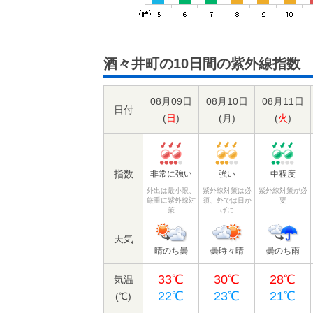
酒々井町の10日間の紫外線指数
08月09日
08月10日
08月11日
日付
(
日
)
(
月
)
(
火
)
指数
非常に強い
強い
中程度
外出は最小限、
紫外線対策は必
紫外線対策が必
厳重に紫外線対
須、外では日か
要
策
げに
天気
晴のち曇
曇時々晴
曇のち雨
33℃
30℃
28℃
気温
22℃
23℃
21℃
(℃)