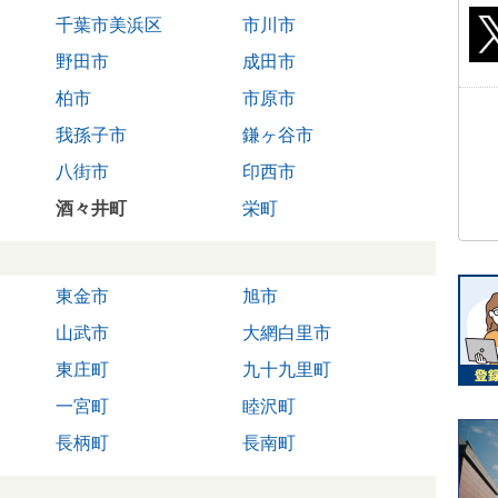
千葉市美浜区
市川市
野田市
成田市
柏市
市原市
我孫子市
鎌ヶ谷市
八街市
印西市
酒々井町
栄町
東金市
旭市
山武市
大網白里市
東庄町
九十九里町
一宮町
睦沢町
長柄町
長南町