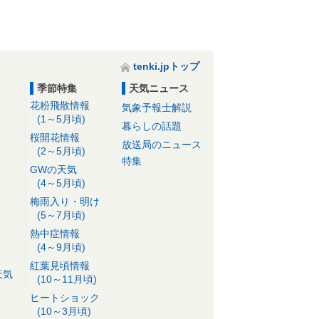
tenki.jpトップ
季節特集
天気ニュース
花粉飛散情報
気象予報士解説
(1～5月頃)
暮らしの話題
桜開花情報
放送局のニュース
(2～5月頃)
特集
GWの天気
(4～5月頃)
梅雨入り・明け
(5～7月頃)
熱中症情報
(4～9月頃)
紅葉見頃情報
天気
(10～11月頃)
ヒートショック
(10～3月頃)