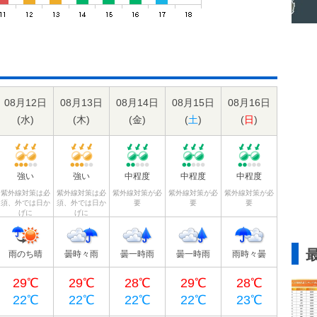
08月12日
08月13日
08月14日
08月15日
08月16日
(
水
)
(
木
)
(
金
)
(
土
)
(
日
)
強い
強い
中程度
中程度
中程度
紫外線対策は必
紫外線対策は必
紫外線対策が必
紫外線対策が必
紫外線対策が必
須、外では日か
須、外では日か
要
要
要
げに
げに
雨のち晴
曇時々雨
曇一時雨
曇一時雨
雨時々曇
29℃
29℃
28℃
29℃
28℃
22℃
22℃
22℃
22℃
23℃