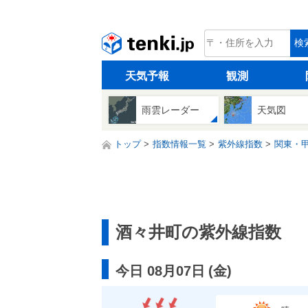
tenki.jp
検
天気予報
観測
雨雲レーダー
天気図
トップ
指数情報一覧
紫外線指数
関東・
酒々井町の紫外線指数
今日 08月07日
(
金
)