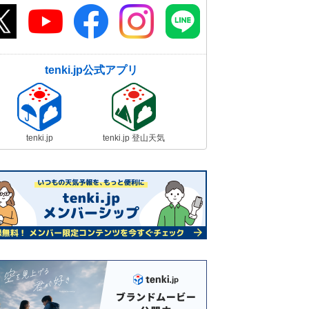
tenki.jp公式アプリ
tenki.jp
tenki.jp 登山天気