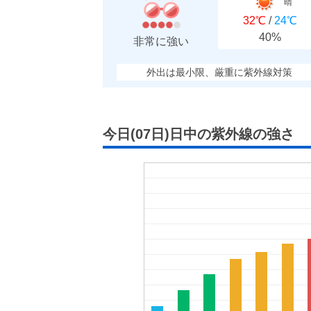
晴
32℃
/
24℃
40%
非常に強い
外出は最小限、厳重に紫外線対策
今日(07日)日中の紫外線の強さ