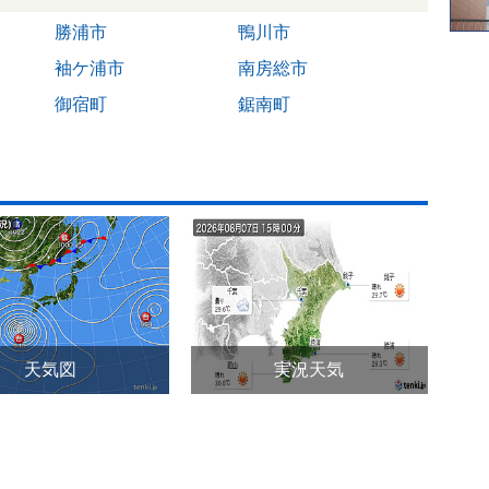
勝浦市
鴨川市
袖ケ浦市
南房総市
御宿町
鋸南町
天気図
実況天気