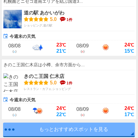
札幌圏とニセコ道南エリアを結ぶ国道3...
道の駅 あかいがわ
5.0
1件
ショッピング,道の駅
今週末の天気
23
24
℃
℃
08/08
08/09
21
15
℃
℃
(
)
(
)
土
日
きのこ王国仁木店は小樽、余市方面から...
きのこ王国 仁木店
5.0
1件
レストラン・カフェ,ショッピング
今週末の天気
24
24
℃
℃
08/08
08/09
22
17
℃
℃
(
)
(
)
土
日
もっとおすすめスポットを見る