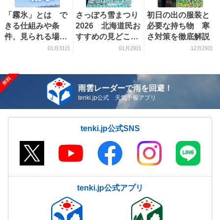
「霧氷」とは で
さっぽろ雪まつり
初日の出の服装と
きる仕組みや条
2026 北海道民お
必要な持ち物 寒
件、見られる場所
すすめの見どころ
さ対策を徹底解説
を解説
をご紹介！
01月31日
01月29日
12月29日
雨雲レーダーで雨を回避！
tenki.jp公式 天気予報アプリ
tenki.jp公式SNS
tenki.jp公式アプリ