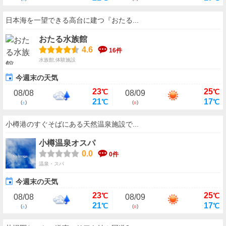
日本海を一望できる高台に建つ『おたる...
おたる水族館
4.6
16件
水族館,体験施設
今週末の天気
23
25
℃
℃
08/08
08/09
21
17
℃
℃
(
)
(
)
土
日
小樽港のすぐそばにある天然温泉施設で...
小樽温泉オスパ
0.0
0件
温泉・スパ
今週末の天気
23
25
℃
℃
08/08
08/09
21
17
℃
℃
(
)
(
)
土
日