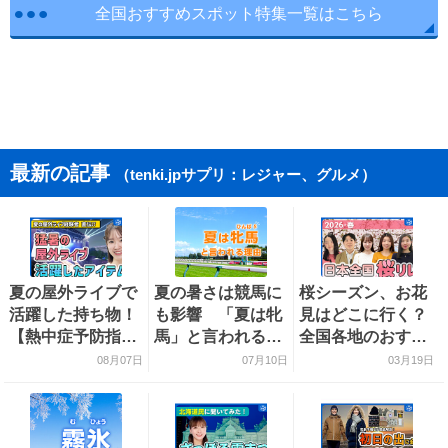
全国おすすめスポット特集一覧はこちら
最新の記事
（tenki.jpサプリ：レジャー、グルメ）
夏の屋外ライブで
夏の暑さは競馬に
桜シーズン、お花
活躍した持ち物！
も影響 「夏は牝
見はどこに行く？
【熱中症予防指導
馬」と言われる理
全国各地のおすす
員おすすめ】
由を探る
め桜スポットをご
08月07日
07月10日
03月19日
紹介！