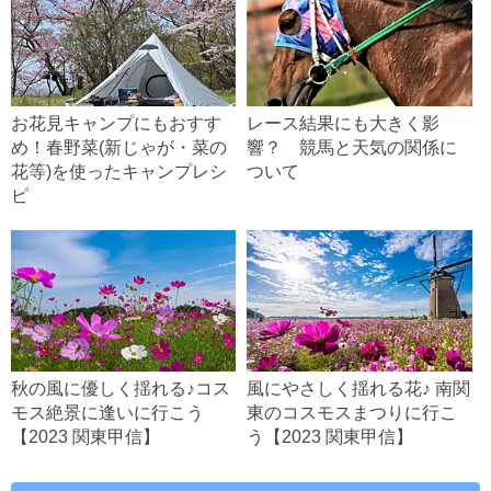
お花見キャンプにもおすす
レース結果にも大きく影
め！春野菜(新じゃが・菜の
響？ 競馬と天気の関係に
花等)を使ったキャンプレシ
ついて
ピ
秋の風に優しく揺れる♪コス
風にやさしく揺れる花♪ 南関
モス絶景に逢いに行こう
東のコスモスまつりに行こ
【2023 関東甲信】
う【2023 関東甲信】