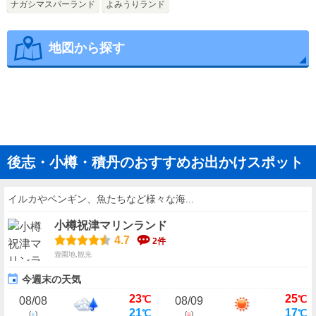
ナガシマスパーランド
よみうりランド
地図から探す
後志・小樽・積丹のおすすめお出かけスポット
イルカやペンギン、魚たちなど様々な海...
小樽祝津マリンランド
4.7
2件
遊園地,観光
今週末の天気
23
25
℃
℃
08/08
08/09
21
17
℃
℃
(
)
(
)
土
日