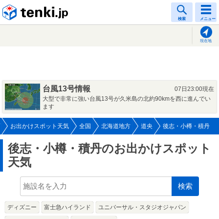
tenki.jp
検索
メニュー
現在地
台風13号情報
07日23:00現在
大型で非常に強い台風13号が久米島の北約90kmを西に進んでい
ます
お出かけスポット天気
全国
北海道地方
道央
後志・小樽・積丹
後志・小樽・積丹のお出かけスポット
天気
検索
ディズニー
富士急ハイランド
ユニバーサル・スタジオジャパン