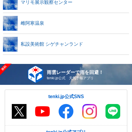
マリモ展示観察センター
雌阿寒温泉
私設美術館 シゲチャンランド
雨雲レーダーで雨を回避！
tenki.jp公式 天気予報アプリ
tenki.jp公式SNS