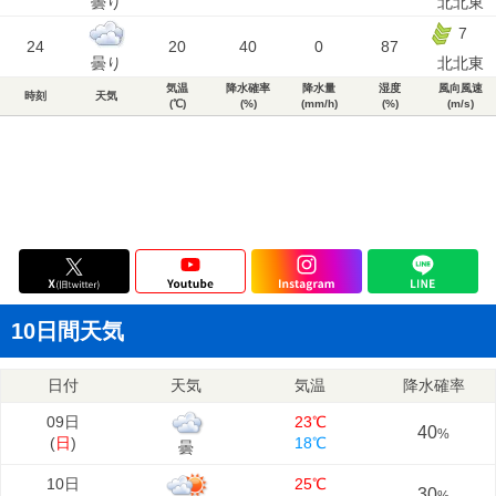
曇り
北北東
7
24
20
40
0
87
曇り
北北東
気温
降水確率
降水量
湿度
風向風速
時刻
天気
(℃)
(%)
(mm/h)
(%)
(m/s)
10日間天気
日付
天気
気温
降水確率
09日
23℃
40
%
(
日
)
18℃
曇
10日
25℃
30