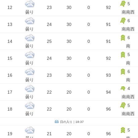
5
12
23
30
0
92
曇り
南南西
6
13
24
30
0
91
曇り
南南西
6
14
25
30
0
91
曇り
南
5
15
24
30
0
92
曇り
南
6
16
23
30
0
93
曇り
南
4
17
22
20
0
94
曇り
南南西
5
18
22
20
0
96
曇り
南南西
日の入り｜18:37
5
19
21
20
0
96