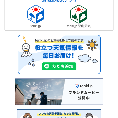
tenki.jp公式アプリ
tenki.jp
tenki.jp 登山天気