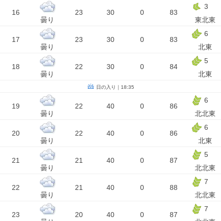
3
16
23
30
0
83
曇り
東北東
6
17
23
30
0
83
曇り
北東
5
18
22
30
0
84
曇り
北東
日の入り｜18:35
6
19
22
40
0
86
曇り
北北東
6
20
22
40
0
86
曇り
北東
5
21
21
40
0
87
曇り
北北東
7
22
21
40
0
88
曇り
北北東
7
23
20
40
0
87