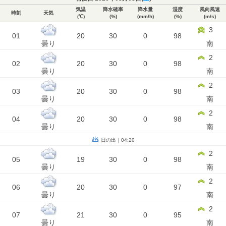
気温
降水確率
降水量
湿度
風向風速
時刻
天気
(℃)
(%)
(mm/h)
(%)
(m/s)
3
01
20
30
0
98
曇り
南
2
02
20
30
0
98
曇り
南
2
03
20
30
0
98
曇り
南
2
04
20
30
0
98
曇り
南
日の出｜04:20
2
05
19
30
0
98
曇り
南
2
06
20
30
0
97
曇り
南
2
07
21
30
0
95
曇り
南