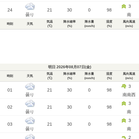
3
24
21
30
0
98
曇り
南
気温
降水確率
降水量
湿度
風向風速
時刻
天気
(℃)
(%)
(mm/h)
(%)
(m/s)
明日 2026年08月07日(
金
)
気温
降水確率
降水量
湿度
風向風速
時刻
天気
(℃)
(%)
(mm/h)
(%)
(m/s)
3
01
21
30
0
98
曇り
南南西
3
02
21
30
0
98
曇り
南
3
03
21
30
0
98
曇り
南
2