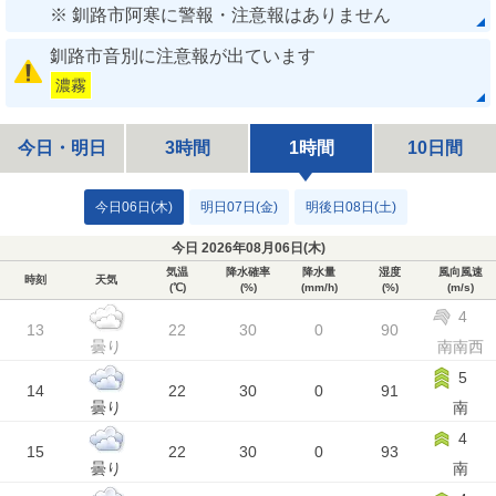
※ 釧路市阿寒に警報・注意報はありません
釧路市音別に注意報が出ています
濃霧
今日・明日
3時間
1時間
10日間
今日06日(木)
明日07日(金)
明後日08日(土)
今日 2026年08月06日(
木
)
気温
降水確率
降水量
湿度
風向風速
時刻
天気
(℃)
(%)
(mm/h)
(%)
(m/s)
4
13
22
30
0
90
曇り
南南西
5
14
22
30
0
91
曇り
南
4
15
22
30
0
93
曇り
南