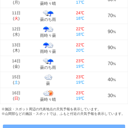
%
(
月
)
17℃
曇時々晴
11日
24℃
70
%
(
火
)
18℃
曇のち雨
12日
22℃
90
%
(
水
)
18℃
雨時々曇
13日
22℃
90
%
(
木
)
20℃
雨時々曇
14日
23℃
70
%
(
金
)
19℃
曇のち雨
15日
23℃
40
%
(
土
)
19℃
曇
16日
23℃
30
%
(
日
)
19℃
曇時々晴
※施設・スポット周辺の代表地点の天気予報を表示しています。
※山間部などの施設・スポットでは、ふもと付近の天気予報を表示しています。