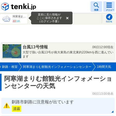
tenki.jp
検索
メニュー
直前に見た情報が
阿寒湖まりむ館観光インフォメーションセンター
ここに保存されます
22
/
18
（ログイン不要）
現在地
台風13号情報
06日12:00現在
大型で強い台風13号が南大東島の東北東約220kmを西に進んでい
ます
釧路・根室
阿寒湖まりむ館観光インフォメーションセンター
1時間天気
阿寒湖まりむ館観光インフォメーショ
ンセンターの天気
06日13:00発表
釧路市釧路に注意報が出ています
濃霧