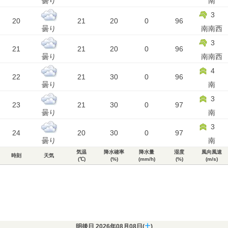
曇り
南
3
20
21
20
0
96
曇り
南南西
3
21
21
20
0
96
曇り
南南西
4
22
21
30
0
96
曇り
南
3
23
21
30
0
97
曇り
南
3
24
20
30
0
97
曇り
南
気温
降水確率
降水量
湿度
風向風速
時刻
天気
(℃)
(%)
(mm/h)
(%)
(m/s)
明後日 2026年08月08日(
土
)