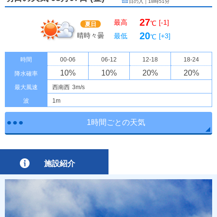
日の入｜
18時51分
27
最高
[-1]
℃
夏日
20
晴時々曇
最低
[+3]
℃
時間
00-06
06-12
12-18
18-24
10
%
10
%
20
%
20
%
降水確率
最大風速
西南西
3m/s
波
1m
1時間ごとの天気
施設紹介