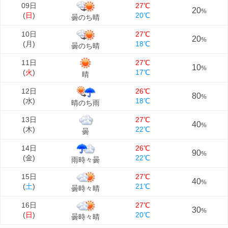
09日
27℃
20
%
(
日
)
20℃
曇のち晴
10日
27℃
20
%
(
月
)
18℃
曇のち晴
11日
27℃
10
%
(
火
)
17℃
晴
12日
26℃
80
%
(
水
)
18℃
晴のち雨
13日
27℃
40
%
(
木
)
22℃
曇
14日
26℃
90
%
(
金
)
22℃
雨時々曇
15日
27℃
40
%
(
土
)
21℃
曇時々晴
16日
27℃
30
%
(
日
)
20℃
曇時々晴