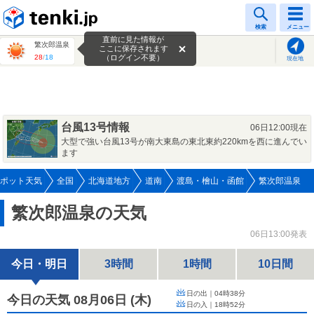
tenki.jp
検索
メニュー
直前に見た情報が
繁次郎温泉
ここに保存されます
28
/
18
（ログイン不要）
現在地
台風13号情報
06日12:00現在
大型で強い台風13号が南大東島の東北東約220kmを西に進んでい
ます
ポット天気
全国
北海道地方
道南
渡島・檜山・函館
繁次郎温泉
繁次郎温泉の天気
06日13:00発表
今日・明日
3時間
1時間
10日間
日の出｜
04時38分
今日の天気 08月06日
(
木
)
日の入｜
18時52分