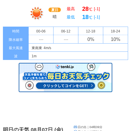
28
最高
[-1]
℃
夏日
18
晴
最低
[-1]
℃
時間
00-06
06-12
12-18
18-24
---
---
0
%
10
%
降水確率
最大風速
東南東
4m/s
波
1m
日の出｜
04時39分
明日の天気 08月07日
(
金
)