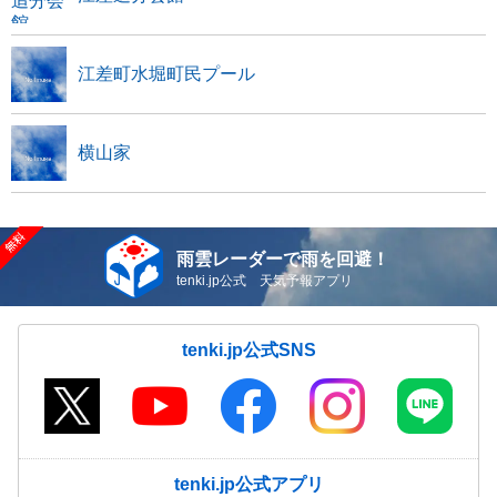
江差町水堀町民プール
横山家
雨雲レーダーで雨を回避！
tenki.jp公式 天気予報アプリ
tenki.jp公式SNS
tenki.jp公式アプリ