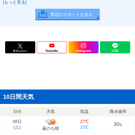
[もっと見る]
周辺のスポットを見る
10日間天気
日付
天気
気温
降水確率
08日
27℃
30
%
(
土
)
23℃
曇のち晴