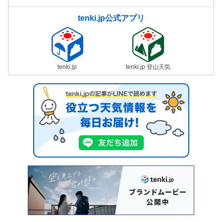
tenki.jp公式アプリ
tenki.jp
tenki.jp 登山天気