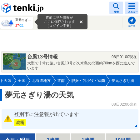
tenki.jp
検索
メニュー
直前に見た情報が
夢元さぎり湯
ここに保存されます
27
/
21
（ログイン不要）
現在地
台風13号情報
08日01:00現在
大型で非常に強い台風13号が久米島の北西約70kmを西に進んで
います
ト天気
全国
北海道地方
道南
胆振・苫小牧・室蘭
夢元さぎり湯
夢元さぎり湯の天気
08日02:00発表
登別市に注意報が出ています
濃霧