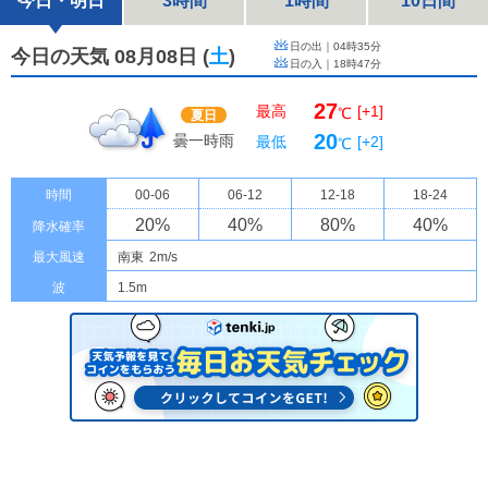
今日・明日
3時間
1時間
10日間
日の出｜
04時35分
今日の天気 08月08日
(
土
)
日の入｜
18時47分
27
最高
[+1]
℃
夏日
20
曇一時雨
最低
[+2]
℃
時間
00-06
06-12
12-18
18-24
20
%
40
%
80
%
40
%
降水確率
最大風速
南東
2m/s
波
1.5m