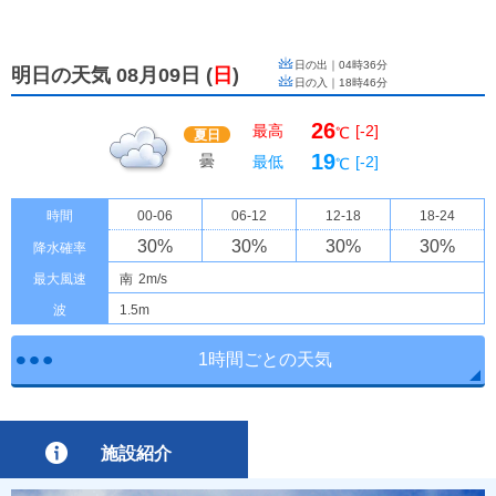
日の出｜
04時36分
明日の天気 08月09日
(
日
)
日の入｜
18時46分
26
最高
[-2]
℃
夏日
19
曇
最低
[-2]
℃
時間
00-06
06-12
12-18
18-24
30
%
30
%
30
%
30
%
降水確率
最大風速
南
2m/s
波
1.5m
1時間ごとの天気
施設紹介