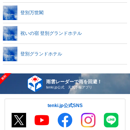
登別万世閣
祝いの宿 登別グランドホテル
登別グランドホテル
雨雲レーダーで雨を回避！
tenki.jp公式 天気予報アプリ
tenki.jp公式SNS