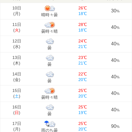
10日
26℃
30
%
(
月
)
18℃
晴時々曇
11日
28℃
40
%
(
火
)
18℃
曇時々晴
12日
24℃
40
%
(
水
)
21℃
曇
13日
23℃
40
%
(
木
)
21℃
曇
14日
22℃
40
%
(
金
)
20℃
曇
15日
25℃
40
%
(
土
)
20℃
曇時々晴
16日
25℃
40
%
(
日
)
19℃
曇
17日
25℃
90
%
(
月
)
20℃
雨のち曇