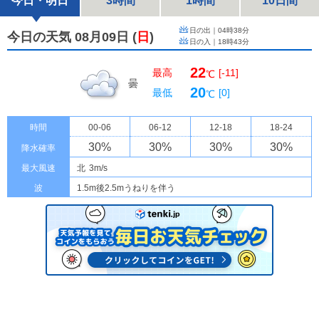
今日・明日
3時間
1時間
10日間
日の出｜
04時38分
今日の天気 08月09日
(
日
)
日の入｜
18時43分
22
最高
[-11]
℃
曇
20
最低
[0]
℃
時間
00-06
06-12
12-18
18-24
30
%
30
%
30
%
30
%
降水確率
最大風速
北
3m/s
波
1.5m後2.5mうねりを伴う