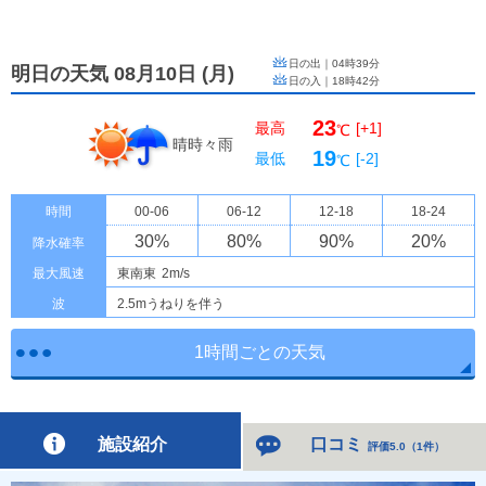
日の出｜
04時39分
明日の天気 08月10日
(
月
)
日の入｜
18時42分
23
最高
[+1]
℃
晴時々雨
19
最低
[-2]
℃
時間
00-06
06-12
12-18
18-24
30
%
80
%
90
%
20
%
降水確率
最大風速
東南東
2m/s
波
2.5mうねりを伴う
1時間ごとの天気
施設紹介
口コミ
評価5.0
（
1件
）