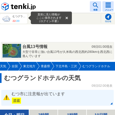
tenki.jp
検索
メニュー
直前に見た情報が
むつグランドホテル
ここに保存されます
22
/
20
（ログイン不要）
現在地
台風13号情報
09日01:00現在
大型で非常に強い台風13号が久米島の西北西約280kmを西北西に
進んでいます
天気
全国
東北地方
青森県
下北半島・三沢
むつグランドホテル
むつグランドホテルの天気
09日02:00発表
むつ市に注意報が出ています
濃霧