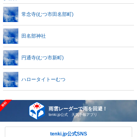
常念寺(むつ市田名部町)
田名部神社
円通寺(むつ市新町)
ハロータイトーむつ
雨雲レーダーで雨を回避！
tenki.jp公式 天気予報アプリ
tenki.jp公式SNS