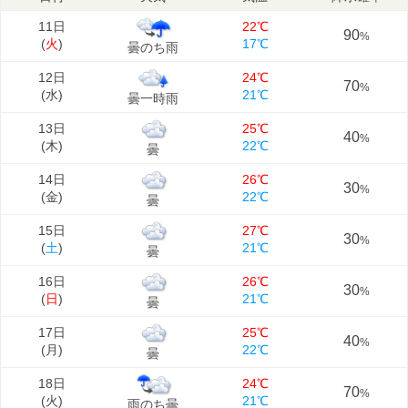
11日
22℃
90
%
(
火
)
17℃
曇のち雨
12日
24℃
70
%
(
水
)
21℃
曇一時雨
13日
25℃
40
%
(
木
)
22℃
曇
14日
26℃
30
%
(
金
)
22℃
曇
15日
27℃
30
%
(
土
)
21℃
曇
16日
26℃
30
%
(
日
)
21℃
曇
17日
25℃
40
%
(
月
)
22℃
曇
18日
24℃
70
%
(
火
)
21℃
雨のち曇