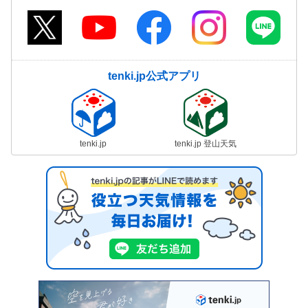
tenki.jp公式アプリ
tenki.jp
tenki.jp 登山天気