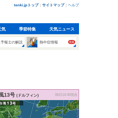
tenki.jpトップ
｜
サイトマップ
｜
ヘルプ
天気
季節特集
天気ニュース
象予報士の解説
熱中症情報
注目
風13号
(ドルフィン)
06日14:00現在