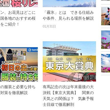
ズン、お花見はどこに
「霧氷」とは できる仕組み
全国各地のおすすめ桜
や条件、見られる場所を解説
トをご紹介！
01月31日
出の服装と必要な持ち
有馬記念の次は年末最後の大
さ対策を徹底解説
決戦【東京大賞典】 関東の
天気との関係は？ 気象予報
士目線で徹底解剖