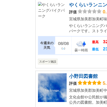
やくらいランニ
0
評価
宮城県加美郡加美町味
やくらいランニング
パークです。ストラ
で、1歳半の小さいお
3
さんが進む姿は、とて
最高
今週末の
08/08
天気
2
(
)
最低
土
曇一時雨
スポーツ施設
小野田図書館
5
評価
宮城県加美郡加美町中
文化会館や公民館が備
公共の図書館。加美