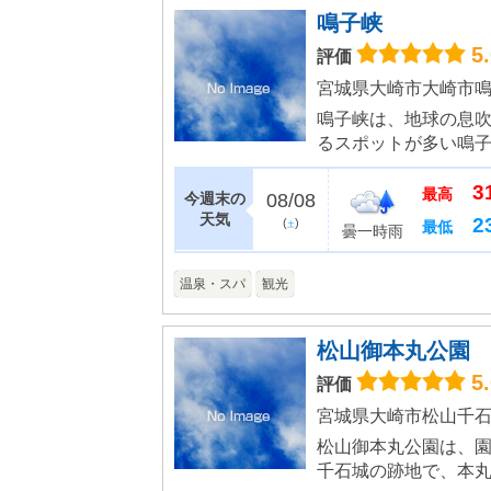
鳴子峡
5
評価
宮城県大崎市大崎市
鳴子峡は、地球の息
るスポットが多い鳴子
トルに及ぶV字型の大
3
葉美は第一級といわれる
最高
今週末の
08/08
天気
2
(
)
最低
土
曇一時雨
温泉・スパ
観光
松山御本丸公園
5
評価
宮城県大崎市松山千
松山御本丸公園は、
千石城の跡地で、本