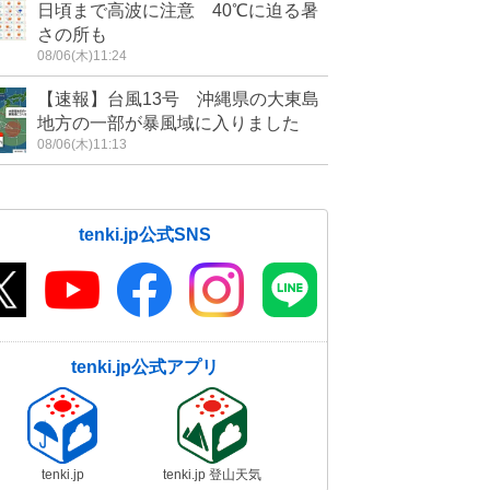
日頃まで高波に注意 40℃に迫る暑
さの所も
08/06(木)11:24
【速報】台風13号 沖縄県の大東島
地方の一部が暴風域に入りました
08/06(木)11:13
tenki.jp公式SNS
tenki.jp公式アプリ
tenki.jp
tenki.jp 登山天気