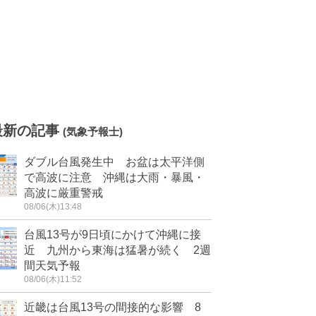
最新の記事
(気象予報士)
ダブル台風発生中 お盆は太平洋側
で高波に注意 沖縄は大雨・暴風・
高波に厳重警戒
08/06(木)13:48
台風13号が9日頃にかけて沖縄に接
近 九州から東海は猛暑が続く 2週
間天気予報
08/06(木)11:52
近畿は台風13号の間接的な影響 8