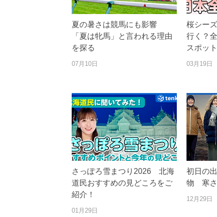
夏の暑さは競馬にも影響
桜シー
「夏は牝馬」と言われる理由
行く？
を探る
スポッ
07月10日
03月19日
さっぽろ雪まつり2026 北海
初日の
道民おすすめの見どころをご
物 寒
紹介！
12月29日
01月29日