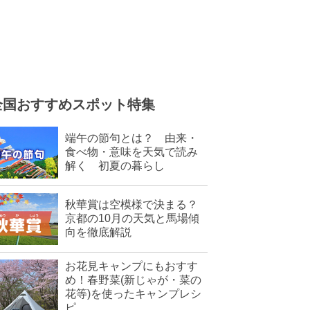
全国おすすめスポット特集
端午の節句とは？ 由来・
食べ物・意味を天気で読み
解く 初夏の暮らし
秋華賞は空模様で決まる？
京都の10月の天気と馬場傾
向を徹底解説
お花見キャンプにもおすす
め！春野菜(新じゃが・菜の
花等)を使ったキャンプレシ
ピ