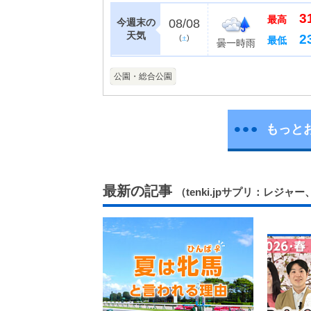
め、大崎平野を一望で
3
して整備され、現在は「
最高
今週末の
08/08
天気
2
(
)
最低
土
曇一時雨
公園・総合公園
もっと
最新の記事
（tenki.jpサプリ：レジャ