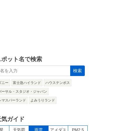
スポット名で検索
検索
ズニー
富士急ハイランド
ハウステンボス
バーサル・スタジオ・ジャパン
シマスパーランド
よみうりランド
天気ガイド
星
天気図
雨雲
アメダス
PM2.5