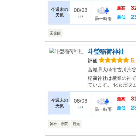
が利用できます。柱
3
音を図るコルク材の床が
最高
今週末の
08/08
天気
2
(
)
最低
土
曇一時雨
図書館
斗瑩稲荷神社
5
評価
宮城県大崎市古川荒谷
稲荷神社は産業の神
ています。 化女沼ダ
けさま」の名で知ら
3
く、一般の方には家内
最高
今週末の
08/08
天気
2
(
)
最低
土
曇一時雨
神社・寺院
観光