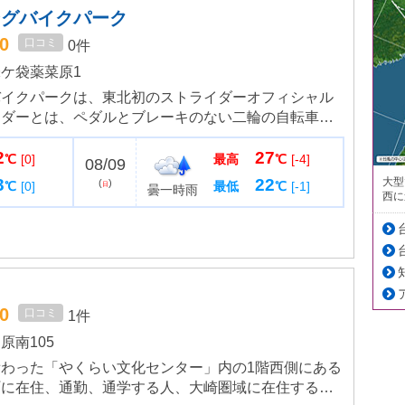
ングバイクパーク
.0
口コミ
0件
ケ袋薬菜原1
バイクパークは、東北初のストライダーオフィシャル
イダーとは、ペダルとブレーキのない二輪の自転車
子さんから楽しめる乗り物です。よちよち歩きでお子
2
27
もかわいらしいです。レ...
℃
[0]
最高
℃
[-4]
08/09
大型
3
22
(
)
℃
[0]
最低
℃
[-1]
日
曇一時雨
西に
.0
口コミ
1件
原南105
わった「やくらい文化センター」内の1階西側にある
町に在住、通勤、通学する人、大崎圏域に在住する人