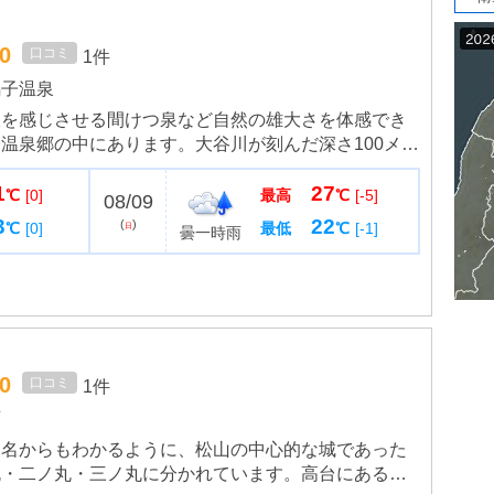
.0
口コミ
1件
鳴子温泉
吹を感じさせる間けつ泉など自然の雄大さを体感でき
温泉郷の中にあります。大谷川が刻んだ深さ100メー
峡谷は春は新緑、秋は紅葉におおわれます。とくに紅
1
27
ほどです。川沿...
℃
[0]
最高
℃
[-5]
08/09
3
22
(
)
℃
[0]
最低
℃
[-1]
日
曇一時雨
.0
口コミ
1件
石
園名からもわかるように、松山の中心的な城であった
丸・二ノ丸・三ノ丸に分かれています。高台にあるた