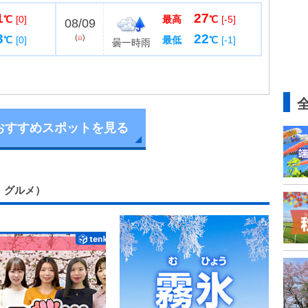
き眺望の良い場所です。三ノ丸は、明治100年を記念
1
27
コスモス園」で、...
℃
[0]
最高
℃
[-5]
08/09
3
22
(
)
℃
[0]
最低
℃
[-1]
日
曇一時雨
おすすめスポットを見る
ー、グルメ）