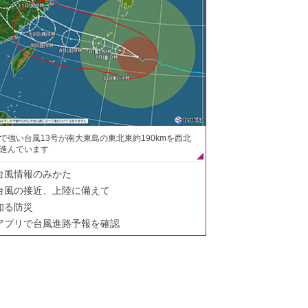
で強い台風13号が南大東島の東北東約190kmを西北
進んでいます
台風情報のみかた
台風の接近、上陸に備えて
知る防災
アプリで台風進路予報を確認