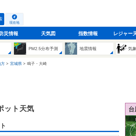
索
現在地
防災情報
天気図
指数情報
レジャー
PM2.5分布予測
地震情報
気
地方
宮城県
鳴子・大崎
ポット天気
台
ト