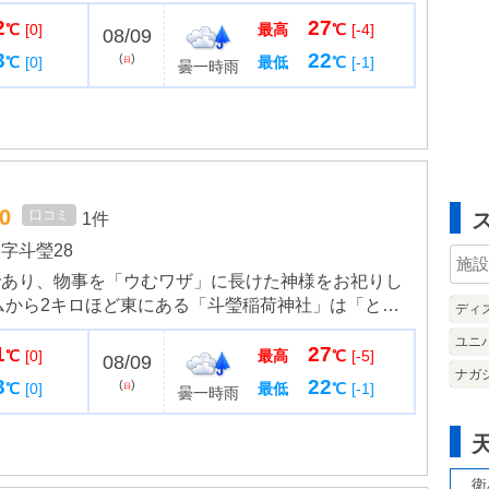
がなく、高い天井の開架フロアは開放感にあふれ、消
2
27
特徴。寒い季節も床...
℃
[0]
最高
℃
[-4]
08/09
3
22
(
)
℃
[0]
最低
℃
[-1]
日
曇一時雨
.0
口コミ
1件
字斗瑩28
であり、物事を「ウむワザ」に長けた神様をお祀りし
ムから2キロほど東にある「斗瑩稲荷神社」は「とっ
ディ
れ、昔から漁業で栄えた石巻方面の漁師の信仰が厚
ユニ
1
27
安全や商売繁盛、安産祈...
℃
[0]
最高
℃
[-5]
08/09
ナガ
3
22
(
)
℃
[0]
最低
℃
[-1]
日
曇一時雨
衛