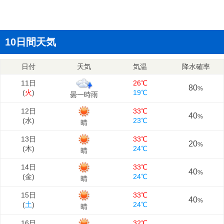
10日間天気
日付
天気
気温
降水確率
11日
26℃
80
%
(
火
)
19℃
曇一時雨
12日
33℃
40
%
(
水
)
23℃
晴
13日
33℃
20
%
(
木
)
24℃
晴
14日
33℃
40
%
(
金
)
24℃
晴
15日
33℃
40
%
(
土
)
24℃
晴
16日
32℃