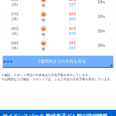
10
%
(
日
)
23℃
晴
17日
32℃
10
%
(
月
)
24℃
晴
18日
32℃
10
%
(
火
)
23℃
晴
19日
33℃
20
%
(
水
)
23℃
晴
2週間先までの天気を見る
※施設・スポット周辺の代表地点の天気予報を表示しています。
※山間部などの施設・スポットでは、ふもと付近の天気予報を表示しています。