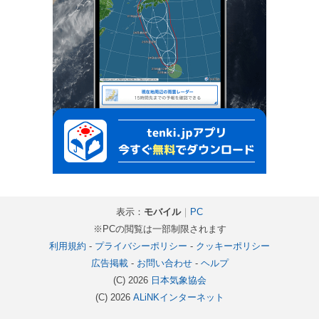
表示：
モバイル
｜
PC
※PCの閲覧は一部制限されます
利用規約
-
プライバシーポリシー
-
クッキーポリシー
広告掲載
-
お問い合わせ
-
ヘルプ
(C) 2026
日本気象協会
(C) 2026
ALiNKインターネット