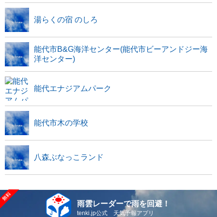
湯らくの宿 のしろ
能代市B&G海洋センター(能代市ビーアンドジー海
洋センター)
能代エナジアムパーク
能代市木の学校
八森ぶなっこランド
雨雲レーダーで雨を回避！
tenki.jp公式 天気予報アプリ