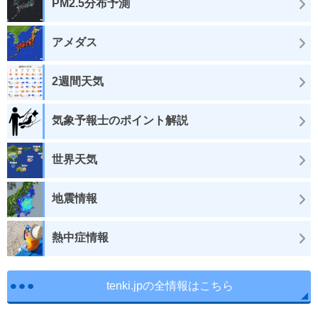
PM2.5分布予測
アメダス
2週間天気
気象予報士のポイント解説
世界天気
地震情報
熱中症情報
tenki.jpの全情報はこちら