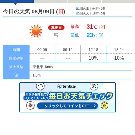
日の出｜
04時45分
今日の天気 08月09日
(
日
)
日の入｜
18時46分
31
最高
[-2]
℃
真夏日
23
晴
最低
[0]
℃
時間
00-06
06-12
12-18
18-24
---
---
10
%
10
%
降水確率
最大風速
東北東
6m/s
波
1.5m