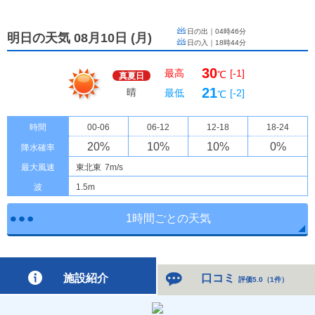
日の出｜
04時46分
明日の天気 08月10日
(
月
)
日の入｜
18時44分
30
最高
[-1]
℃
真夏日
21
晴
最低
[-2]
℃
時間
00-06
06-12
12-18
18-24
20
%
10
%
10
%
0
%
降水確率
最大風速
東北東
7m/s
波
1.5m
1時間ごとの天気
施設紹介
口コミ
評価5.0
（
1件
）