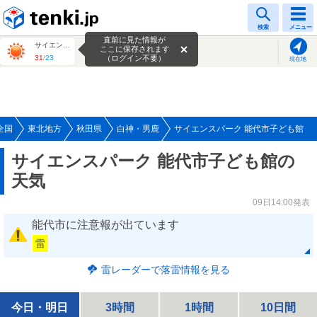
tenki.jp
検索
メニュー
直前に見た情報が
サイエンスパーク 能代市子ども館
ここに保存されます
31
/
23
（ログイン不要）
現在地
全国
東北地方
秋田県
白神・男鹿
サイエンスパーク 能代市子ども館
サイエンスパーク 能代市子ども館の
天気
09日14:00発表
能代市に注意報が出ています
雷
雷レーダーで落雷情報を見る
今日・明日
3時間
1時間
10日間