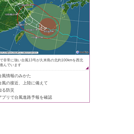
で非常に強い台風13号が久米島の北約100kmを西北
進んでいます
台風情報のみかた
台風の接近、上陸に備えて
知る防災
アプリで台風進路予報を確認