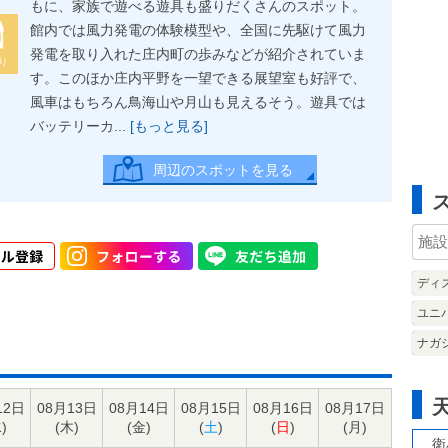
もに、家族で遊べる遊具も盛りだくさんのスポット。
館内では風力発電の体験模型や、全国に先駆けて風力
発電を取り入れた庄内町の歩みなどが紹介されていま
り
す。このほか庄内平野を一望できる展望室も好評で、
風車はもちろん鳥海山や月山も見えるそう。遊具では
バッテリーカ...
[もっと見る]
周辺のスポットを見る
ディ
ユニ
ナガ
12日
08月13日
08月14日
08月15日
08月16日
08月17日
水
)
(
木
)
(
金
)
(
土
)
(
日
)
(
月
)
衛