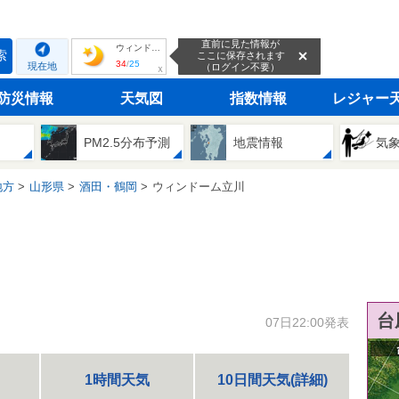
直前に見た情報が
ウィンドーム立川
索
ここに保存されます
34
/
25
現在地
（ログイン不要）
ｘ
防災情報
天気図
指数情報
レジャー
PM2.5分布予測
地震情報
気
地方
山形県
酒田・鶴岡
ウィンドーム立川
台
07日22:00発表
1時間天気
10日間天気(詳細)