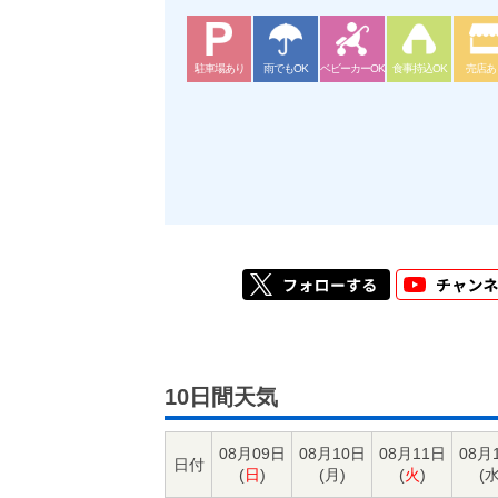
駐車場あり
雨でもOK
ベビーカーOK
食事持込OK
売店あ
10日間天気
08月09日
08月10日
08月11日
08月
日付
(
日
)
(
月
)
(
火
)
(