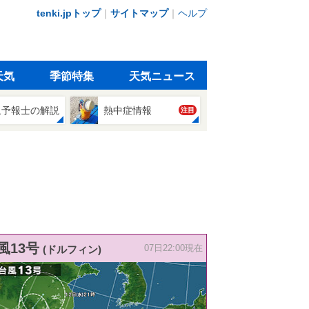
tenki.jpトップ
｜
サイトマップ
｜
ヘルプ
天気
季節特集
天気ニュース
象予報士の解説
熱中症情報
注目
風13号
(ドルフィン)
07日22:00現在