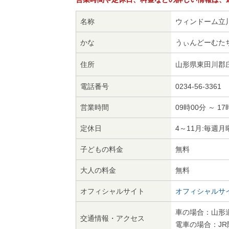
名称
ウィンドーム立
かな
うぃんどーむた
住所
山形県東田川郡庄
電話番号
0234-56-3361
営業時間
09時00分 ～ 17
定休日
4～11月:毎週
子どもの料金
無料
大人の料金
無料
オフィシャルサイト
オフィシャルサ
車の場合：山形道
交通情報・アクセス
電車の場合：JR