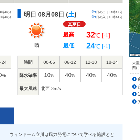
4時46分
日の出｜
04時47分
明日 08月08日
(
土
)
8時46分
日の入｜
18時44分
真夏日
32
最高
]
[-1]
℃
24
晴
最低
]
[-1]
℃
-24
時間
00-06
06-12
12-18
18-24
大型
西に
0
10
40
40
40
降水確率
%
%
%
%
%
最大風速
北西
3m/s
ウィンドーム立川は風力発電について学べる施設とと