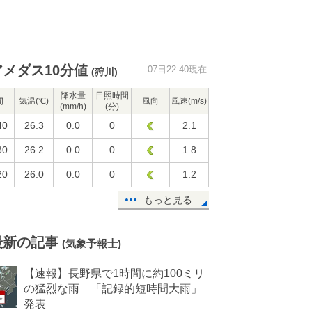
アメダス10分値
07日22:40現在
(狩川)
降水量
日照時間
間
気温(℃)
風向
風速(m/s)
(mm/h)
(分)
40
26.3
0.0
0
2.1
30
26.2
0.0
0
1.8
20
26.0
0.0
0
1.2
もっと見る
最新の記事
(気象予報士)
【速報】長野県で1時間に約100ミリ
の猛烈な雨 「記録的短時間大雨」
発表