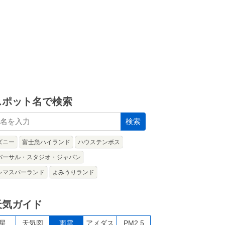
スポット名で検索
検索
ズニー
富士急ハイランド
ハウステンボス
バーサル・スタジオ・ジャパン
シマスパーランド
よみうりランド
天気ガイド
星
天気図
雨雲
アメダス
PM2.5