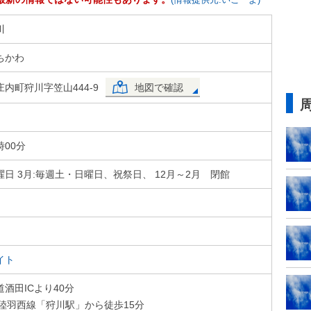
川
ちかわ
内町狩川字笠山444-9
地図で確認
時00分
月曜日 3月:毎週土・日曜日、祝祭日、 12月～2月 閉館
イト
酒田ICより40分
陸羽西線「狩川駅」から徒歩15分