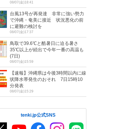
08/07(金)18:41
台風13号が再発達 非常に強い勢力
で沖縄・奄美に接近 状況悪化の前
に避難の検討を
08/07(金)17:37
鳥取で39.6℃と酷暑日に迫る暑さ
35℃以上が続出で今年一番の高温も
(7日)
08/07(金)15:59
【速報】沖縄県は今後3時間以内に線
状降水帯発生のおそれ 7日15時10
分発表
08/07(金)15:29
tenki.jp公式SNS