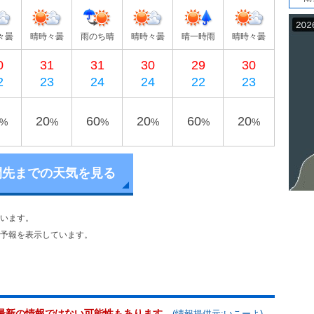
々曇
晴時々曇
雨のち晴
晴時々曇
晴一時雨
晴時々曇
0
31
31
30
29
30
2
23
24
24
22
23
20
60
20
60
20
%
%
%
%
%
%
間先までの天気を見る
います。
予報を表示しています。
最新の情報ではない可能性もあります。
(情報提供元:いこーよ)