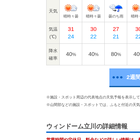
天気
晴時々曇
晴時々曇
曇のち雨
晴時
31
30
27
3
気温
24
22
21
2
(℃)
降水
40
40
80
40
%
%
%
確率
2週
※施設・スポット周辺の代表地点の天気予報を表示して
※山間部などの施設・スポットでは、ふもと付近の天気
ウィンドーム立川の詳細情報
営業時間や定休日、料金などの詳しい情報は、