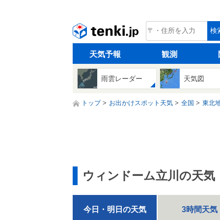
tenki.jp
検
天気予報
観測
雨雲レーダー
天気図
トップ
お出かけスポット天気
全国
東北
ウィンドーム立川の天気
今日・明日の天気
3時間天気