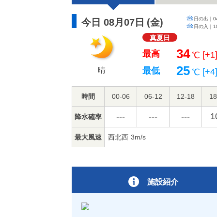
日の出｜
0
今日 08月07日
(
金
)
日の入｜
1
真夏日
34
最高
[+1
℃
25
晴
最低
[+4
℃
時間
00-06
06-12
12-18
18
1
---
---
---
降水確率
最大風速
西北西
3m/s
施設紹介