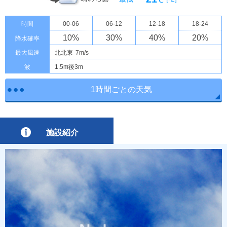
℃
時間
00-06
06-12
12-18
18-24
10
%
30
%
40
%
20
%
降水確率
最大風速
北北東
7m/s
波
1.5m後3m
1時間ごとの天気
施設紹介