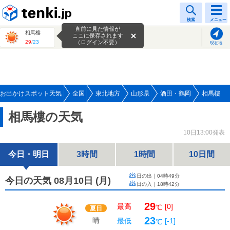
tenki.jp
検索
メニュー
直前に見た情報が
相馬樓
ここに保存されます
29
/
23
（ログイン不要）
現在地
お出かけスポット天気
全国
東北地方
山形県
酒田・鶴岡
相馬樓
相馬樓の天気
10日13:00発表
今日・明日
3時間
1時間
10日間
日の出｜
04時49分
今日の天気 08月10日
(
月
)
日の入｜
18時42分
29
最高
[0]
℃
夏日
23
晴
最低
[-1]
℃