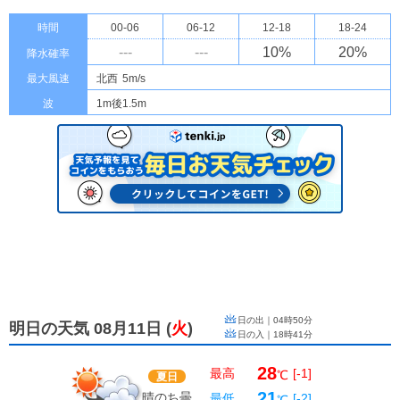
時間
00-06
06-12
12-18
18-24
---
---
10
%
20
%
降水確率
最大風速
北西
5m/s
波
1m後1.5m
日の出｜
04時50分
明日の天気 08月11日
(
火
)
日の入｜
18時41分
28
最高
[-1]
℃
夏日
21
晴のち曇
最低
[-2]