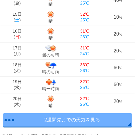
40
%
(
金
)
25℃
晴
15日
32℃
10
%
(
土
)
25℃
晴
16日
31℃
20
%
(
日
)
23℃
晴
17日
31℃
20
%
(
月
)
24℃
曇のち晴
18日
33℃
60
%
(
火
)
26℃
晴のち雨
19日
32℃
60
%
(
水
)
25℃
晴一時雨
20日
32℃
20
%
(
木
)
25℃
晴
2週間先までの天気を見る