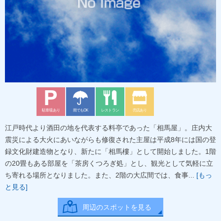
駐車場あり
雨でもOK
レストラン
売店あり
江戸時代より酒田の地を代表する料亭であった「相馬屋」。庄内大
震災による大火にあいながらも修復された主屋は平成8年には国の登
録文化財建造物となり、新たに「相馬樓」として開始しました。1階
の20畳もある部屋を「茶房くつろぎ処」とし、観光として気軽に立
ち寄れる場所となりました。また、2階の大広間では、食事...
[もっ
と見る]
周辺のスポットを見る