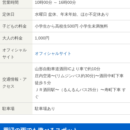
営業時間
10時00分 ～ 16時00分
定休日
水曜日 盆休、年末年始、ほか不定休あり
子どもの料金
小学生から高校生500円 小学生未満無料
大人の料金
1,000円
オフィシャル
オフィシャルサイト
サイト
山形自動車道酒田ICより車で約10分
庄内空港〜(リムジンバス約30分)〜酒田中町下車
交通情報・ア
徒歩５分
クセス
ＪＲ酒田駅〜（るんるんバス25分）〜寿町下車 す
ぐ
駐車場
駐車場あり