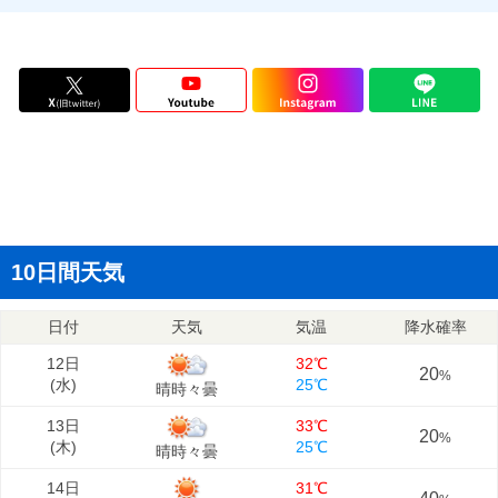
10日間天気
日付
天気
気温
降水確率
12日
32℃
20
%
(
水
)
25℃
晴時々曇
13日
33℃
20
%
(
木
)
25℃
晴時々曇
14日
31℃