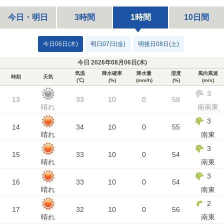
今日・明日
3時間
1時間
10日間
今日06日(木)
明日07日(金)
明後日08日(土)
今日 2026年08月06日(
木
)
気温
降水確率
降水量
湿度
風向風速
時刻
天気
(℃)
(%)
(mm/h)
(%)
(m/s)
3
13
33
10
0
58
晴れ
南南東
3
14
34
10
0
55
晴れ
南東
3
15
33
10
0
54
晴れ
南東
3
16
33
10
0
54
晴れ
南東
2
17
32
10
0
56
晴れ
南東