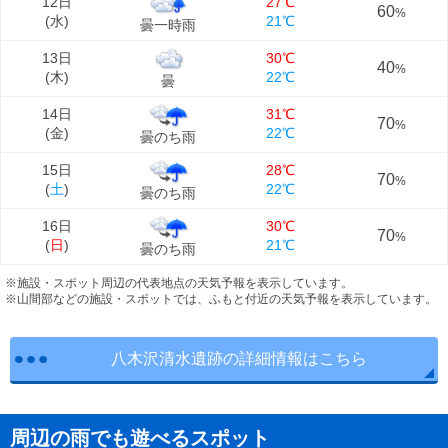
12日
27℃
60
%
(
水
)
21℃
曇一時雨
13日
30℃
40
%
(
木
)
22℃
曇
14日
31℃
70
%
(
金
)
22℃
曇のち雨
15日
28℃
70
%
(
土
)
22℃
曇のち雨
16日
30℃
70
%
(
日
)
21℃
曇のち雨
※施設・スポット周辺の代表地点の天気予報を表示しています。
※山間部などの施設・スポットでは、ふもと付近の天気予報を表示しています。
八木沢清水遺跡の詳細情報はこちら
周辺の雨でも遊べるスポット