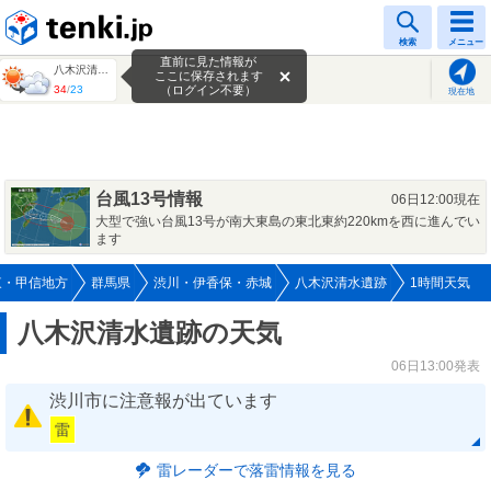
tenki.jp
検索
メニュー
直前に見た情報が
八木沢清水遺跡
ここに保存されます
34
/
23
（ログイン不要）
現在地
台風13号情報
06日12:00現在
大型で強い台風13号が南大東島の東北東約220kmを西に進んでい
ます
東・甲信地方
群馬県
渋川・伊香保・赤城
八木沢清水遺跡
1時間天気
八木沢清水遺跡の天気
06日13:00発表
渋川市に注意報が出ています
雷
雷レーダーで落雷情報を見る