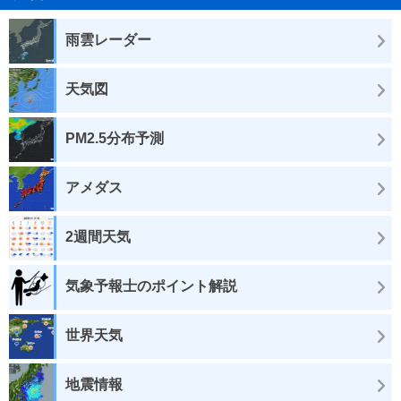
雨雲レーダー
天気図
PM2.5分布予測
アメダス
2週間天気
気象予報士のポイント解説
世界天気
地震情報