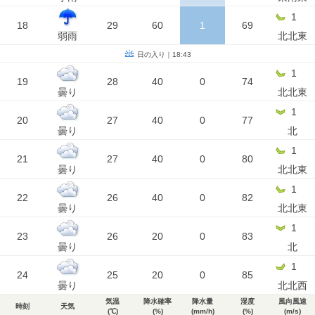
1
18
29
60
1
69
弱雨
北北東
日の入り｜18:43
1
19
28
40
0
74
曇り
北北東
1
20
27
40
0
77
曇り
北
1
21
27
40
0
80
曇り
北北東
1
22
26
40
0
82
曇り
北北東
1
23
26
20
0
83
曇り
北
1
24
25
20
0
85
曇り
北北西
気温
降水確率
降水量
湿度
風向風速
時刻
天気
(℃)
(%)
(mm/h)
(%)
(m/s)