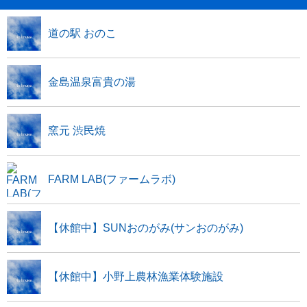
道の駅 おのこ
金島温泉富貴の湯
窯元 渋民焼
FARM LAB(ファームラボ)
【休館中】SUNおのがみ(サンおのがみ)
【休館中】小野上農林漁業体験施設