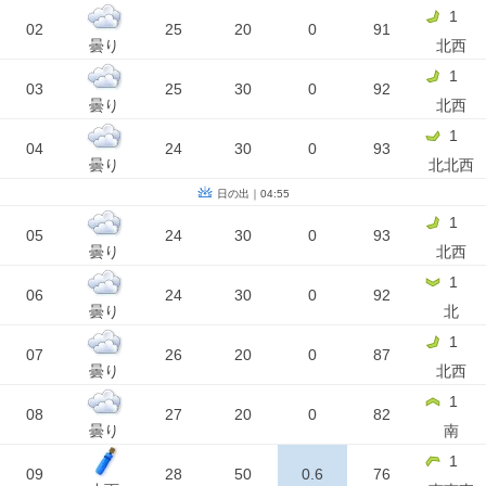
1
02
25
20
0
91
曇り
北西
1
03
25
30
0
92
曇り
北西
1
04
24
30
0
93
曇り
北北西
日の出｜04:55
1
05
24
30
0
93
曇り
北西
1
06
24
30
0
92
曇り
北
1
07
26
20
0
87
曇り
北西
1
08
27
20
0
82
曇り
南
1
09
28
50
0.6
76