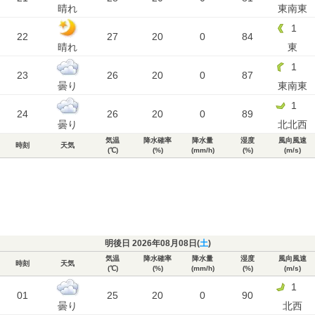
晴れ
東南東
1
22
27
20
0
84
晴れ
東
1
23
26
20
0
87
曇り
東南東
1
24
26
20
0
89
曇り
北北西
気温
降水確率
降水量
湿度
風向風速
時刻
天気
(℃)
(%)
(mm/h)
(%)
(m/s)
明後日 2026年08月08日(
土
)
気温
降水確率
降水量
湿度
風向風速
時刻
天気
(℃)
(%)
(mm/h)
(%)
(m/s)
1
01
25
20
0
90
曇り
北西