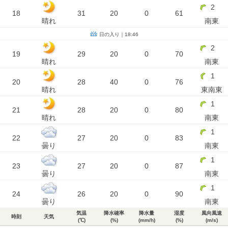
2
18
31
20
0
61
晴れ
南東
日の入り｜18:46
2
19
29
20
0
70
晴れ
南東
1
20
28
40
0
76
晴れ
東南東
1
21
28
20
0
80
晴れ
南東
1
22
27
20
0
83
曇り
南東
1
23
27
20
0
87
曇り
南東
1
24
26
20
0
90
曇り
南東
気温
降水確率
降水量
湿度
風向風速
時刻
天気
(℃)
(%)
(mm/h)
(%)
(m/s)