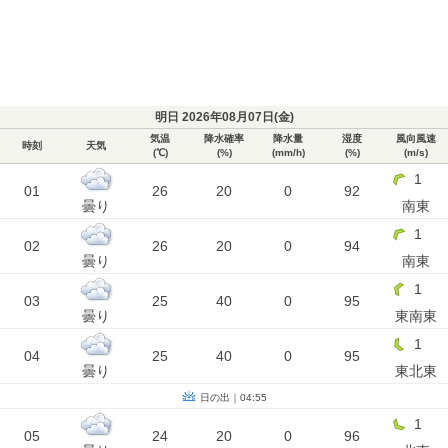
明日 2026年08月07日(
金
)
気温
降水確率
降水量
湿度
風向風速
時刻
天気
(℃)
(%)
(mm/h)
(%)
(m/s)
1
01
26
20
0
92
曇り
南東
1
02
26
20
0
94
曇り
南東
1
03
25
40
0
95
曇り
東南東
1
04
25
40
0
95
曇り
東北東
日の出｜04:55
1
05
24
20
0
96