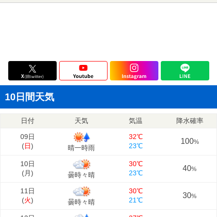
10日間天気
日付
天気
気温
降水確率
09日
32℃
100
%
(
日
)
23℃
晴一時雨
10日
30℃
40
%
(
月
)
23℃
曇時々晴
11日
30℃
30
%
(
火
)
21℃
曇時々晴