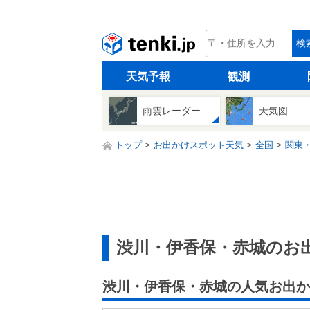
tenki.jp
検
天気予報
観測
雨雲レーダー
天気図
トップ
お出かけスポット天気
全国
関東
渋川・伊香保・赤城のお
渋川・伊香保・赤城の人気お出か