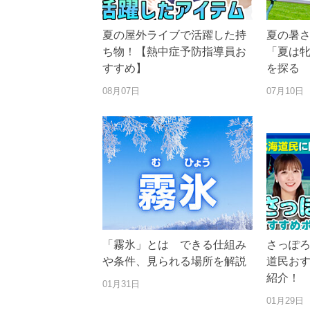
夏の屋外ライブで活躍した持
夏の暑
ち物！【熱中症予防指導員お
「夏は
すすめ】
を探る
08月07日
07月10日
「霧氷」とは できる仕組み
さっぽろ
や条件、見られる場所を解説
道民お
紹介！
01月31日
01月29日