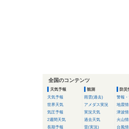
全国のコンテンツ
天気予報
観測
防災
天気予報
雨雲(過去)
警報・
世界天気
アメダス実況
地震情
気圧予報
実況天気
津波情
2週間天気
過去天気
火山情
長期予報
雷(実況)
台風情