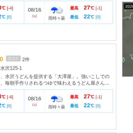
年、伊香保が国体スケート会場になったのを記念して
8
27
スケートや、主な大...
℃
[-4]
最高
℃
[-1]
08/16
2
22
(
)
℃
[0]
最低
℃
[0]
日
雨時々曇
.0
口コミ
2件
沢125-1
つ、水沢うどんを提供する「大澤屋」。強いこしでの
と、毎朝手作りされるつゆで味わえるうどん屋さんで
があり、家族連れにも多く利用されています。 つけ
8
27
したごま汁もある...
℃
[-4]
最高
℃
[-1]
08/16
2
22
(
)
℃
[0]
最低
℃
[0]
日
雨時々曇