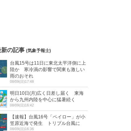
最新の記事
(気象予報士)
台風15号は11日に東北太平洋側に上
陸か 寒冷渦の影響で関東も激しい
雨のおそれ
08/09(日)17:48
明日10日(月)広く日差し届く 東海
から九州内陸を中心に猛暑続く
08/09(日)16:42
【速報】台風16号「ペイロー」が小
笠原近海で発生 トリプル台風に
08/09(日)16:36