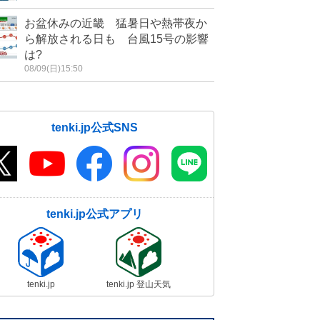
お盆休みの近畿 猛暑日や熱帯夜か
ら解放される日も 台風15号の影響
は?
08/09(日)15:50
tenki.jp公式SNS
tenki.jp公式アプリ
tenki.jp
tenki.jp 登山天気