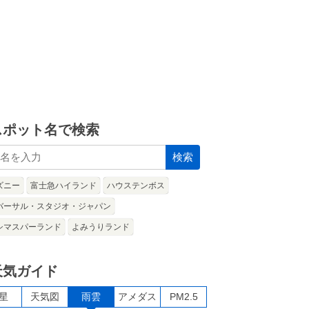
スポット名で検索
検索
ズニー
富士急ハイランド
ハウステンボス
バーサル・スタジオ・ジャパン
シマスパーランド
よみうりランド
天気ガイド
星
天気図
雨雲
アメダス
PM2.5