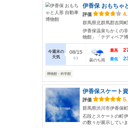
伊香保 おもちゃ
4
評価
群馬県北群馬郡吉岡町上
伊香保温泉ちかくの
物館」「テディベア
ゾーン」など様々な
2
博物館にはスポーツカ
最高
今週末の
08/15
天気
2
(
)
最低
土
曇のち雨
博物館・科学館
伊香保スケート
5
評価
群馬県渋川市伊香保町伊
石段とスケートの町
の数々が展示してい