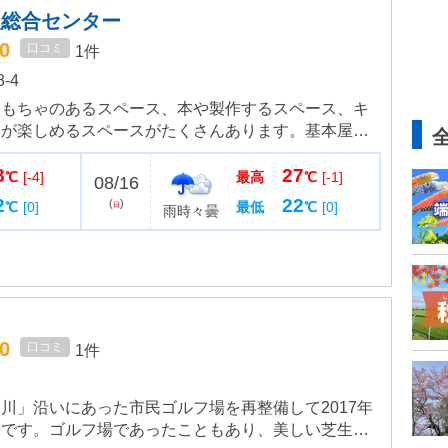
援総合センター
.0
口コミ
1件
-4
おもちゃのあるスペース、本や製作するスペース、キ
もが楽しめるスペースがたくさんあります。基本屋内
広場もあり、遊具や夏には小さなプールもあります。
8
27
ーネルンド製の遊具など...
℃
[-4]
最高
℃
[-1]
08/16
2
22
(
)
℃
[0]
最低
℃
[0]
日
雨時々曇
.0
口コミ
1件
川」沿いにあった市民ゴルフ場を再整備して2017年
園です。ゴルフ場であったこともあり、美しい芝生が