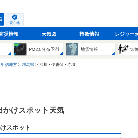
索
現在地
防災情報
天気図
指数情報
レジャー
PM2.5分布予測
地震情報
気
・甲信地方
群馬県
渋川・伊香保・赤城
出かけスポット天気
けスポット