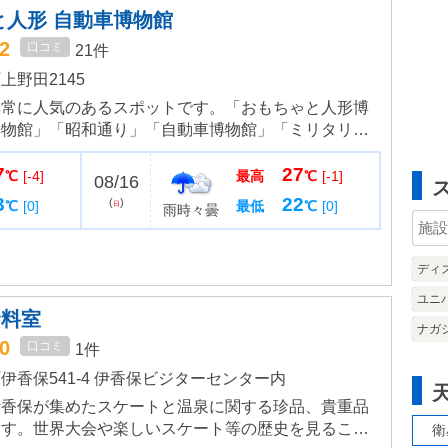
と人形 自動車博物館
.2
口コミ
21件
野田2145
非常に人気のあるスポットです。「おもちゃと人形博
博物館」「昭和通り」「自動車博物館」「ミリタリー
エリアからなっている複合テーマパークです。自動車
7
27
ーから軽自動車まで懐か...
℃
[-4]
最高
℃
[-1]
08/16
3
22
(
)
℃
[0]
最低
℃
[0]
日
雨時々曇
ディ
ユニ
資料室
ナガ
.0
口コミ
1件
香保541-4 伊香保ビジターセンター内
伊香保が集めたスケートと温泉に関する珍品、貴重品
ます。世界大会や楽しいスケート等の歴史を見ること
衛