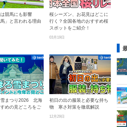
さは競馬にも影響
桜シーズン、お花見はどこに
牝馬」と言われる理由
行く？全国各地のおすすめ桜
スポットをご紹介！
03月19日
雪まつり2026 北海
初日の出の服装と必要な持ち
すすめの見どころをご
物 寒さ対策を徹底解説
12月29日