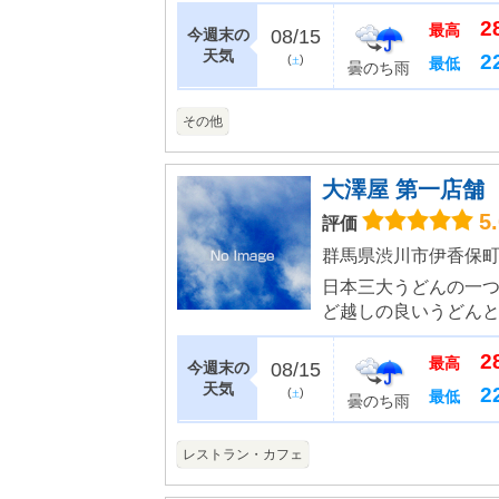
ができます。昭和58
2
つくられた施設で、下駄
最高
今週末の
08/15
天気
2
(
)
最低
土
曇のち雨
その他
大澤屋 第一店舗
5
評価
群馬県渋川市伊香保町水
日本三大うどんの一
ど越しの良いうどん
す。広々とした座敷席
2
汁は香り高いごまを使用
最高
今週末の
08/15
天気
2
(
)
最低
土
曇のち雨
レストラン・カフェ