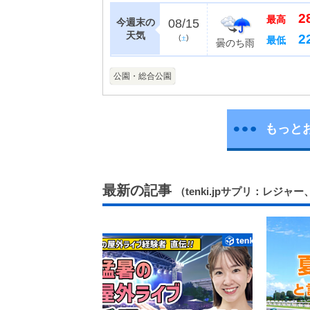
広がっています。お
2
すすめ。見通しも良いの
最高
今週末の
08/15
天気
2
(
)
最低
土
曇のち雨
公園・総合公園
もっと
最新の記事
（tenki.jpサプリ：レジャ