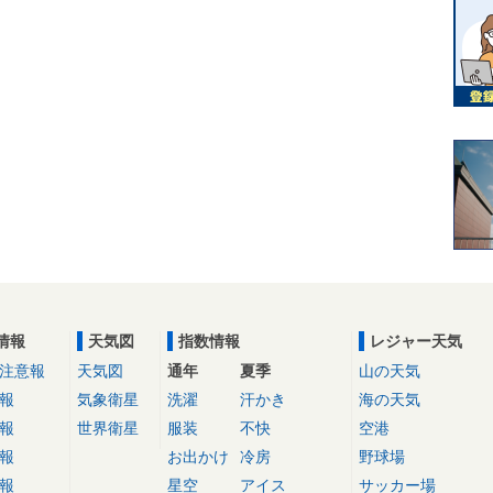
情報
天気図
指数情報
レジャー天気
注意報
天気図
通年
夏季
山の天気
報
気象衛星
洗濯
汗かき
海の天気
報
世界衛星
服装
不快
空港
報
お出かけ
冷房
野球場
報
星空
アイス
サッカー場