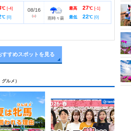
散歩はもちろん、お弁当をもってプチハイキングもお
8
27
で、子どもが走り...
℃
[-4]
最高
℃
[-1]
08/16
2
22
(
)
℃
[0]
最低
℃
[0]
日
雨時々曇
おすすめスポットを見る
ー、グルメ）