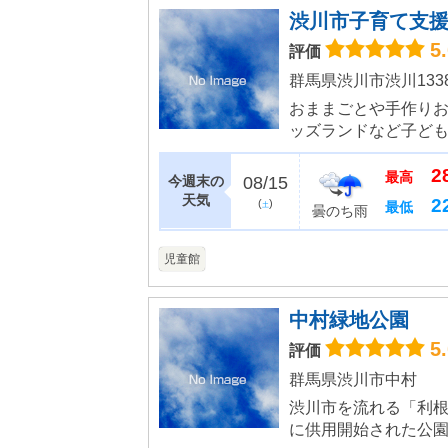
渋川市子育て支
5
評価
群馬県渋川市渋川1338
おままごとや手作り
ッズランドなど子ど
ですが、真ん中には
2
キッズランドには、ボ
最高
今週末の
08/15
天気
2
(
)
最低
土
曇のち雨
児童館
中村緑地公園
5
評価
群馬県渋川市中村
渋川市を流れる「利根
に供用開始された公