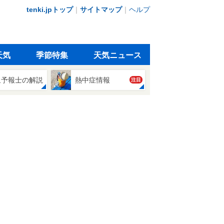
tenki.jpトップ
｜
サイトマップ
｜
ヘルプ
天気
季節特集
天気ニュース
象予報士の解説
熱中症情報
注目