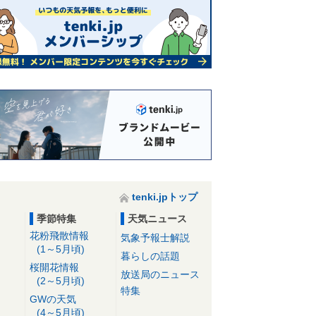
tenki.jpトップ
季節特集
天気ニュース
花粉飛散情報
気象予報士解説
(1～5月頃)
暮らしの話題
桜開花情報
放送局のニュース
(2～5月頃)
特集
GWの天気
(4～5月頃)