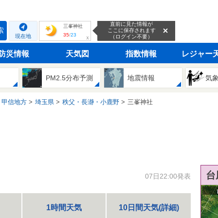
直前に見た情報が
三峯神社
索
ここに保存されます
35
/
23
現在地
（ログイン不要）
ｘ
防災情報
天気図
指数情報
レジャー
PM2.5分布予測
地震情報
気
・甲信地方
埼玉県
秩父・長瀞・小鹿野
三峯神社
台
07日22:00発表
1時間天気
10日間天気(詳細)