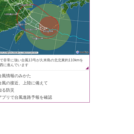
で非常に強い台風13号が久米島の北北東約110kmを
西に進んでいます
台風情報のみかた
台風の接近、上陸に備えて
知る防災
アプリで台風進路予報を確認