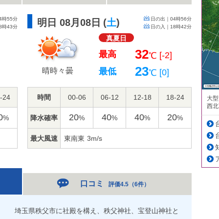
4時55分
日の出｜
04時56分
明日 08月08日
(
土
)
8時43分
日の入｜
18時42分
真夏日
32
最高
]
[-2]
℃
23
晴時々曇
最低
[0]
℃
-24
時間
00-06
06-12
12-18
18-24
大型
西北
0
20
40
40
20
降水確率
%
%
%
%
%
最大風速
東南東
3m/s
口コミ
評価4.5
（
6件
）
埼玉県秩父市に社殿を構え、秩父神社、宝登山神社と