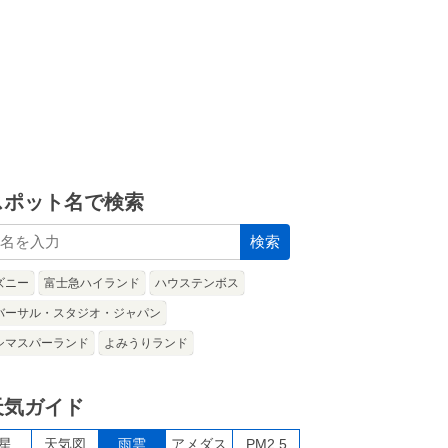
スポット名で検索
検索
ズニー
富士急ハイランド
ハウステンボス
バーサル・スタジオ・ジャパン
シマスパーランド
よみうりランド
天気ガイド
星
天気図
雨雲
アメダス
PM2.5