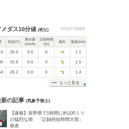
アメダス10分値
07日22:10現在
(秩父)
降水量
日照時間
間
気温(℃)
風向
風速(m/s)
(mm/h)
(分)
10
26.0
0.0
0
1.1
00
25.9
0.0
0
1.5
50
26.2
0.0
0
1.4
もっと見る
最新の記事
(気象予報士)
【速報】長野県で1時間に約100ミリ
の猛烈な雨 「記録的短時間大雨」
発表