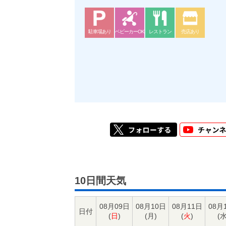
駐車場あり
ベビーカーOK
レストラン
売店あり
10日間天気
08月09日
08月10日
08月11日
08月
日付
(
日
)
(
月
)
(
火
)
(