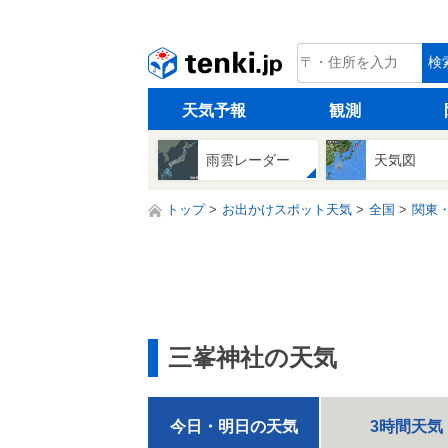
tenki.jp
検
天気予報
観測
雨雲レーダー
天気図
トップ
お出かけスポット天気
全国
関東
三峯神社の天気
今日・明日の天気
3時間天気