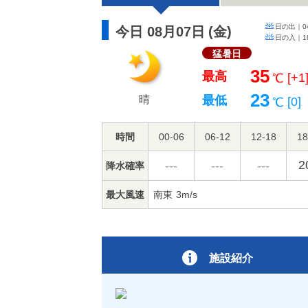
日の出｜
0
今日 08月07日
(
金
)
日の入｜
1
猛暑日
35
最高
[+1
℃
23
晴
最低
[0]
℃
時間
00-06
06-12
12-18
18
2
---
---
---
降水確率
最大風速
南東
3m/s
施設紹介