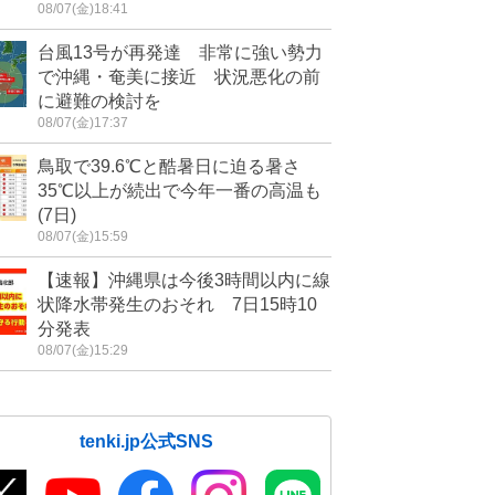
08/07(金)18:41
台風13号が再発達 非常に強い勢力
で沖縄・奄美に接近 状況悪化の前
に避難の検討を
08/07(金)17:37
鳥取で39.6℃と酷暑日に迫る暑さ
35℃以上が続出で今年一番の高温も
(7日)
08/07(金)15:59
【速報】沖縄県は今後3時間以内に線
状降水帯発生のおそれ 7日15時10
分発表
08/07(金)15:29
tenki.jp公式SNS