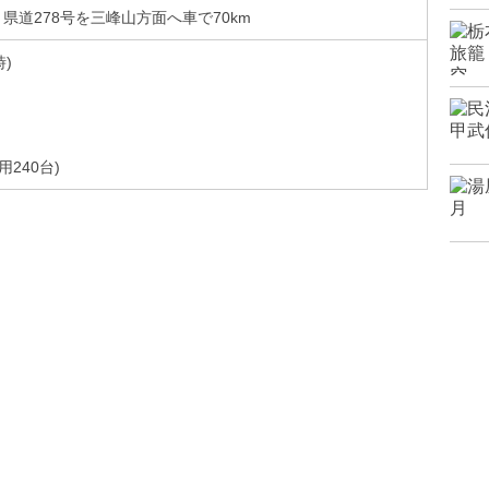
、県道278号を三峰山方面へ車で70km
)
240台)