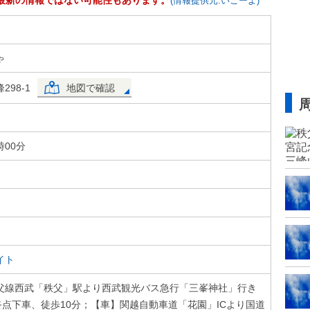
最新の情報ではない可能性もあります。
(情報提供元:いこーよ)
ゃ
98-1
地図で確認
時00分
イト
父線西武「秩父」駅より西武観光バス急行「三峯神社」行き
終点下車、徒歩10分；【車】関越自動車道「花園」ICより国道