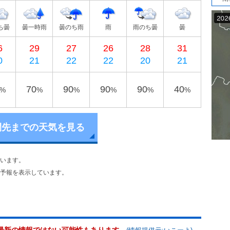
ち曇
曇一時雨
曇のち雨
雨
雨のち曇
曇
6
29
27
26
28
31
0
21
22
22
20
21
70
90
90
90
40
%
%
%
%
%
%
間先までの天気を見る
います。
予報を表示しています。