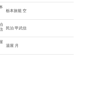
栃本旅籠 空
民泊 甲武信
湯屋 月