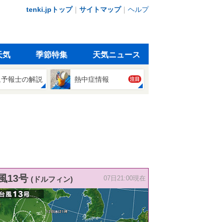
tenki.jpトップ
｜
サイトマップ
｜
ヘルプ
天気
季節特集
天気ニュース
象予報士の解説
熱中症情報
注目
風13号
(ドルフィン)
07日21:00現在