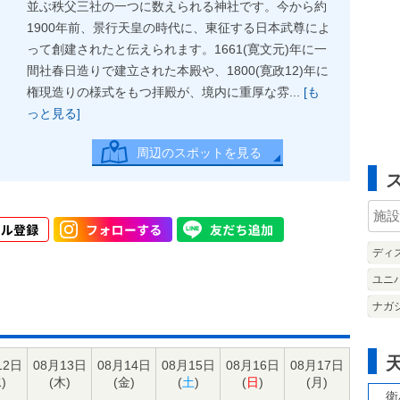
並ぶ秩父三社の一つに数えられる神社です。今から約
1900年前、景行天皇の時代に、東征する日本武尊によ
って創建されたと伝えられます。1661(寛文元)年に一
間社春日造りで建立された本殿や、1800(寛政12)年に
権現造りの様式をもつ拝殿が、境内に重厚な雰...
[も
っと見る]
周辺のスポットを見る
ディ
ユニ
ナガ
12日
08月13日
08月14日
08月15日
08月16日
08月17日
水
)
(
木
)
(
金
)
(
土
)
(
日
)
(
月
)
衛