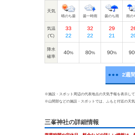
天気
晴のち曇
曇一時雨
曇のち雨
雨の
33
32
29
2
気温
22
22
21
2
(℃)
降水
40
80
90
90
%
%
%
確率
2週
※施設・スポット周辺の代表地点の天気予報を表示して
※山間部などの施設・スポットでは、ふもと付近の天気
三峯神社の詳細情報