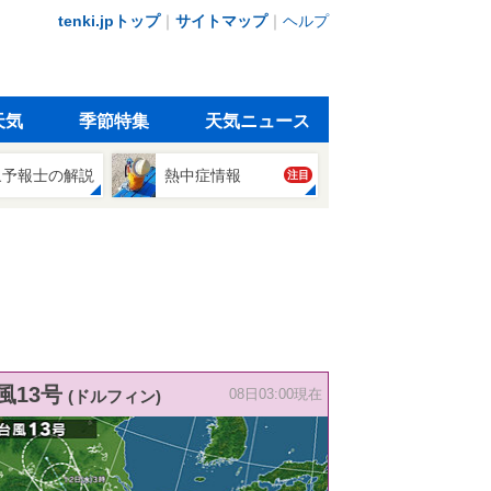
tenki.jpトップ
｜
サイトマップ
｜
ヘルプ
天気
季節特集
天気ニュース
象予報士の解説
熱中症情報
注目
風13号
(ドルフィン)
08日03:00現在