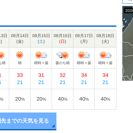
13日
08月14日
08月15日
08月16日
08月17日
08月18日
木
)
(
金
)
(
土
)
(
日
)
(
月
)
(
火
)
ち晴
晴
晴時々曇
曇のち晴
晴時々曇
晴時々曇
1
33
31
32
34
34
1
21
21
21
21
21
20
20
40
40
40
%
%
%
%
%
%
間先までの天気を見る