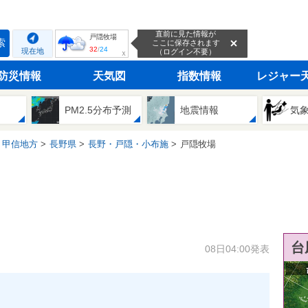
直前に見た情報が
戸隠牧場
索
ここに保存されます
32
/
24
現在地
（ログイン不要）
ｘ
防災情報
天気図
指数情報
レジャー
PM2.5分布予測
地震情報
気
・甲信地方
長野県
長野・戸隠・小布施
戸隠牧場
台
08日04:00発表