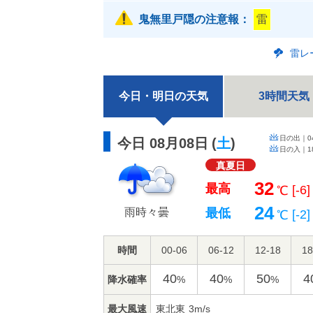
鬼無里戸隠の注意報：
雷
雷レ
今日・明日の天気
3時間天気
日の出｜
0
今日 08月08日
(
土
)
日の入｜
1
真夏日
32
最高
[-6]
℃
24
雨時々曇
最低
[-2]
℃
時間
00-06
06-12
12-18
18
40
40
50
4
降水確率
%
%
%
最大風速
東北東
3m/s