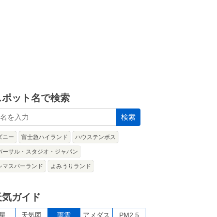
スポット名で検索
検索
ズニー
富士急ハイランド
ハウステンボス
バーサル・スタジオ・ジャパン
シマスパーランド
よみうりランド
天気ガイド
星
天気図
雨雲
アメダス
PM2.5