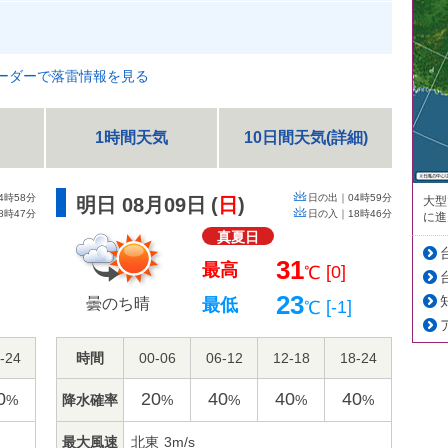
ーダーで落雷情報を見る
1時間天気
10日間天気(詳細)
4時58分
日の出｜
04時59分
大型
明日 08月09日
(
日
)
8時47分
日の入｜
18時46分
に進
真夏日
31
最高
[0]
℃
23
曇のち晴
最低
[-1]
℃
-24
時間
00-06
06-12
12-18
18-24
0
20
40
40
40
降水確率
%
%
%
%
%
最大風速
北東
3m/s