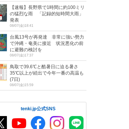
【速報】長野県で1時間に約100ミリ
の猛烈な雨 「記録的短時間大雨」
発表
08/07(金)18:41
台風13号が再発達 非常に強い勢力
で沖縄・奄美に接近 状況悪化の前
に避難の検討を
08/07(金)17:37
鳥取で39.6℃と酷暑日に迫る暑さ
35℃以上が続出で今年一番の高温も
(7日)
08/07(金)15:59
tenki.jp公式SNS