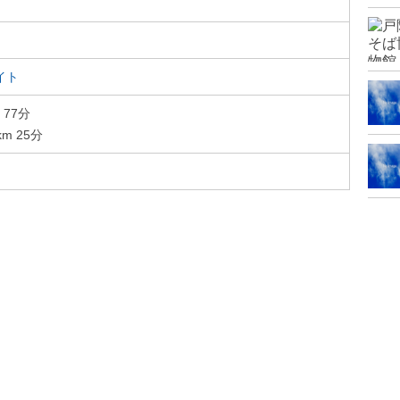
イト
 77分
m 25分