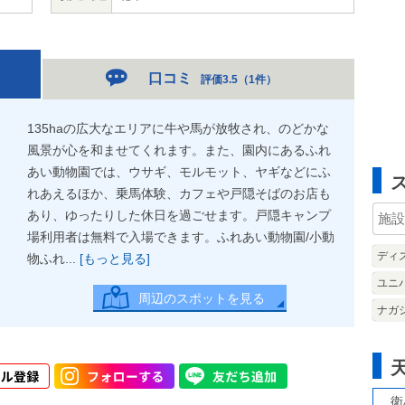
口コミ
評価3.5
（
1件
）
135haの広大なエリアに牛や馬が放牧され、のどかな
風景が心を和ませてくれます。また、園内にあるふれ
あい動物園では、ウサギ、モルモット、ヤギなどにふ
れあえるほか、乗馬体験、カフェや戸隠そばのお店も
あり、ゆったりした休日を過ごせます。戸隠キャンプ
場利用者は無料で入場できます。ふれあい動物園/小動
ディ
物ふれ...
[もっと見る]
ユニ
周辺のスポットを見る
ナガ
衛