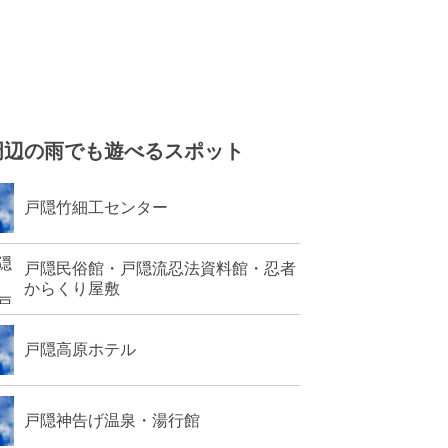
周辺の雨でも遊べるスポット
戸隠竹細工センター
戸隠民俗館・戸隠流忍法資料館・忍者
からくり屋敷
戸隠高原ホテル
戸隠神告げ温泉・湯行館