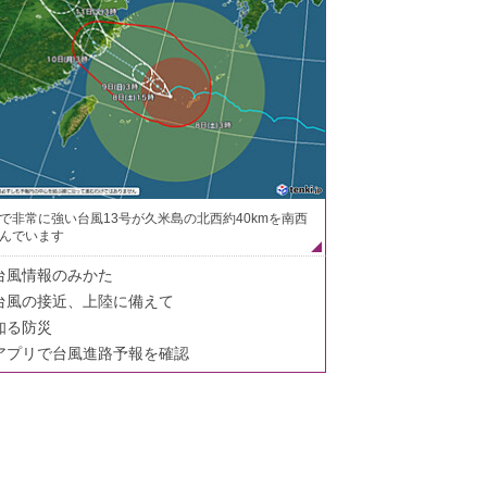
で非常に強い台風13号が久米島の北西約40kmを南西
んでいます
台風情報のみかた
台風の接近、上陸に備えて
知る防災
アプリで台風進路予報を確認