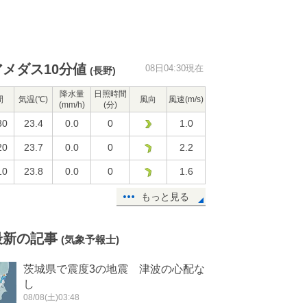
アメダス10分値
08日04:30現在
(長野)
降水量
日照時間
間
気温(℃)
風向
風速(m/s)
(mm/h)
(分)
30
23.4
0.0
0
1.0
20
23.7
0.0
0
2.2
10
23.8
0.0
0
1.6
もっと見る
最新の記事
(気象予報士)
茨城県で震度3の地震 津波の心配な
し
08/08(土)03:48