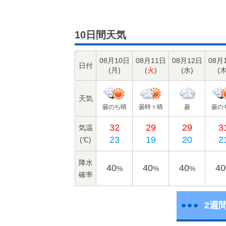
10日間天気
08月10日
08月11日
08月12日
08月
日付
(
月
)
(
火
)
(
水
)
(
天気
曇のち晴
曇時々晴
曇
曇の
32
29
29
3
気温
23
19
20
2
(℃)
降水
40
40
40
40
%
%
%
確率
2週