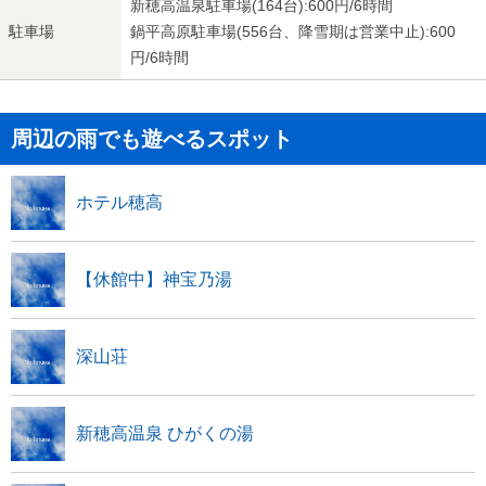
新穂高温泉駐車場(164台):600円/6時間
駐車場
鍋平高原駐車場(556台、降雪期は営業中止):600
円/6時間
周辺の雨でも遊べるスポット
ホテル穂高
【休館中】神宝乃湯
深山荘
新穂高温泉 ひがくの湯