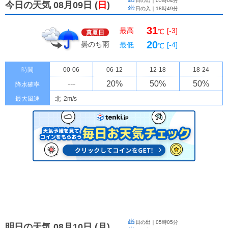
日の出｜
05時04分
今日の天気 08月09日
(
日
)
日の入｜
18時49分
31
最高
[-3]
℃
真夏日
20
曇のち雨
最低
[-4]
℃
時間
00-06
06-12
12-18
18-24
---
20
%
50
%
50
%
降水確率
最大風速
北
2m/s
日の出｜
05時05分
明日の天気 08月10日
(
月
)