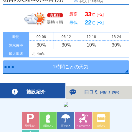
日の入｜
18時48分
33
最高
[+2]
℃
真夏日
22
曇時々晴
最低
[+2]
℃
時間
00-06
06-12
12-18
18-24
30
%
30
%
10
%
30
%
降水確率
最大風速
北
4m/s
1時間ごとの天気
施設紹介
口コミ
評価4.2
（
5件
）
駐車場あり
授乳室あり
雨でもOK
ベビーカーOK
売店あり