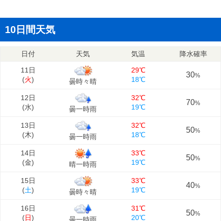
10日間天気
日付
天気
気温
降水確率
11日
29℃
30
%
(
火
)
18℃
曇時々晴
12日
32℃
70
%
(
水
)
19℃
曇一時雨
13日
32℃
50
%
(
木
)
18℃
曇一時雨
14日
33℃
50
%
(
金
)
19℃
晴一時雨
15日
33℃
40
%
(
土
)
19℃
曇時々晴
16日
31℃
50
%
(
日
)
20℃
曇一時雨