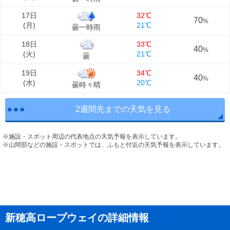
17日
32℃
70
%
(
月
)
21℃
曇一時雨
18日
33℃
40
%
(
火
)
21℃
曇
19日
34℃
40
%
(
水
)
20℃
曇時々晴
2週間先までの天気を見る
※施設・スポット周辺の代表地点の天気予報を表示しています。
※山間部などの施設・スポットでは、ふもと付近の天気予報を表示しています。
新穂高ロープウェイの詳細情報