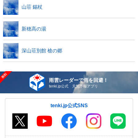
山荘 錫杖
新穂高の湯
深山荘別館 槍の郷
雨雲レーダーで雨を回避！
tenki.jp公式 天気予報アプリ
tenki.jp公式SNS