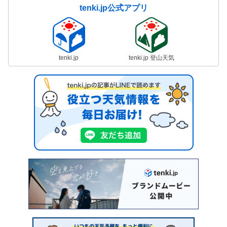
tenki.jp公式アプリ
tenki.jp
tenki.jp 登山天気