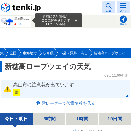
tenki.jp
検索
メニュー
直前に見た情報が
新穂高ロープウェイ
ここに保存されます
31
/
20
（ログイン不要）
現在地
気
全国
東海地方
岐阜県
下呂・飛騨・高山
新穂高ロープウェイ
新穂高ロープウェイの天気
09日11:00発表
高山市に注意報が出ています
雷
雷レーダーで落雷情報を見る
今日・明日
3時間
1時間
10日間