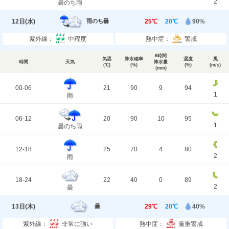
2
曇のち雨
12日(
水
)
25℃
20℃
90%
雨のち曇
紫外線：
中程度
熱中症：
警戒
6時間
気温
降水確率
湿度
風
時間
天気
降水量
(℃)
(%)
(%)
(m/s)
(mm)
00-06
21
90
9
94
1
雨
06-12
20
90
10
95
1
曇のち雨
12-18
25
70
4
80
2
雨
18-24
22
40
0
89
2
曇
13日(
木
)
29℃
20℃
40%
曇
紫外線：
非常に強い
熱中症：
厳重警戒