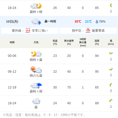
18-24
26
40
0
85
1
曇時々晴
10日(
月
)
30℃
21℃
70%
曇一時雨
紫外線：
非常に強い
熱中症：
厳重警戒
6時間
気温
降水確率
湿度
風
時間
天気
降水量
(℃)
(%)
(%)
(m/s)
(mm)
00-06
23
20
0
94
1
晴時々曇
06-12
22
40
0
95
1
晴のち曇
12-18
30
70
1
65
2
曇時々雨
18-24
24
40
0
89
1
曇
※気温・湿度・風向風速は、0・6・12・18時の予報です。