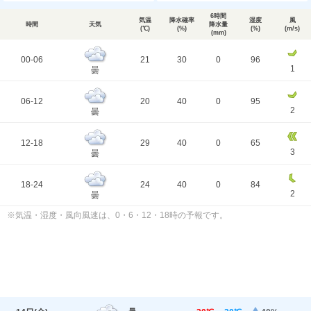
6時間
気温
降水確率
湿度
風
時間
天気
降水量
(℃)
(%)
(%)
(m/s)
(mm)
00-06
21
30
0
96
1
曇
06-12
20
40
0
95
2
曇
12-18
29
40
0
65
3
曇
18-24
24
40
0
84
2
曇
※気温・湿度・風向風速は、0・6・12・18時の予報です。