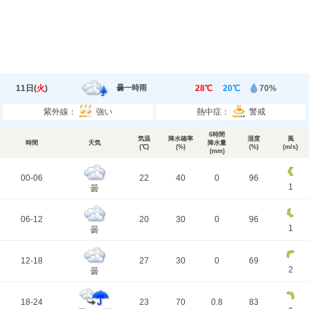
11日(
火
)
28℃
20℃
70%
曇一時雨
紫外線：
強い
熱中症：
警戒
6時間
気温
降水確率
湿度
風
時間
天気
降水量
(℃)
(%)
(%)
(m/s)
(mm)
00-06
22
40
0
96
1
曇
06-12
20
30
0
96
1
曇
12-18
27
30
0
69
2
曇
18-24
23
70
0.8
83