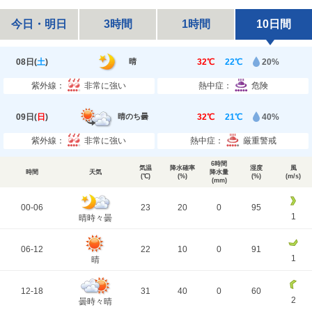
今日・明日
3時間
1時間
10日間
08日(
土
)
32℃
22℃
20%
晴
紫外線：
非常に強い
熱中症：
危険
09日(
日
)
32℃
21℃
40%
晴のち曇
紫外線：
非常に強い
熱中症：
厳重警戒
6時間
気温
降水確率
湿度
風
時間
天気
降水量
(℃)
(%)
(%)
(m/s)
(mm)
00-06
23
20
0
95
1
晴時々曇
06-12
22
10
0
91
1
晴
12-18
31
40
0
60
2
曇時々晴