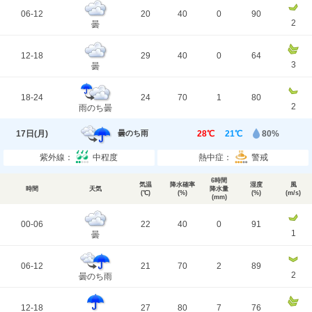
06-12
20
40
0
90
2
曇
12-18
29
40
0
64
3
曇
18-24
24
70
1
80
2
雨のち曇
17日(
月
)
28℃
21℃
80%
曇のち雨
紫外線：
中程度
熱中症：
警戒
6時間
気温
降水確率
湿度
風
時間
天気
降水量
(℃)
(%)
(%)
(m/s)
(mm)
00-06
22
40
0
91
1
曇
06-12
21
70
2
89
2
曇のち雨
12-18
27
80
7
76