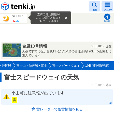
tenki.jp
検索
メニュー
直前に見た情報が
富士スピードウェイ
ここに保存されます
32
/
22
（ログイン不要）
現在地
台風13号情報
08日18:00現在
大型で非常に強い台風13号が久米島の西北西約190kmを西南西に
進んでいます
静岡県
富士山・御殿場・富士
富士スピードウェイ
10日間予報(詳細)
富士スピードウェイの天気
08日18:00発表
小山町に注意報が出ています
雷
雷レーダーで落雷情報を見る