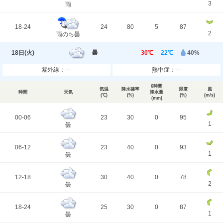
3
雨
18-24
24
80
5
87
2
雨のち曇
18日(
火
)
30℃
22℃
40%
曇
紫外線：
---
熱中症：
---
6時間
気温
降水確率
湿度
風
時間
天気
降水量
(℃)
(%)
(%)
(m/s)
(mm)
00-06
23
30
0
95
1
曇
06-12
23
40
0
93
1
曇
12-18
30
40
0
78
2
曇
18-24
25
30
0
87
1
曇