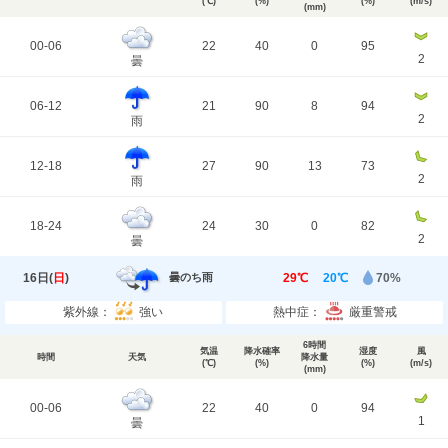
(℃)
(%)
(%)
(m/s)
(mm)
00-06
22
40
0
95
2
曇
06-12
21
90
8
94
2
雨
12-18
27
90
13
73
2
雨
18-24
24
30
0
82
2
曇
16日(
日
)
29℃
20℃
70%
曇のち雨
紫外線：
強い
熱中症：
厳重警戒
6時間
気温
降水確率
湿度
風
時間
天気
降水量
(℃)
(%)
(%)
(m/s)
(mm)
00-06
22
40
0
94
1
曇