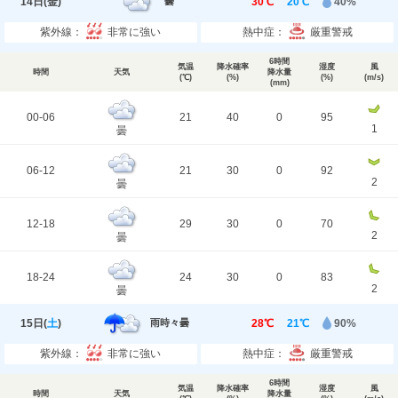
14日(
金
)
30℃
20℃
40%
曇
紫外線：
非常に強い
熱中症：
厳重警戒
6時間
気温
降水確率
湿度
風
時間
天気
降水量
(℃)
(%)
(%)
(m/s)
(mm)
00-06
21
40
0
95
1
曇
06-12
21
30
0
92
2
曇
12-18
29
30
0
70
2
曇
18-24
24
30
0
83
2
曇
15日(
土
)
28℃
21℃
90%
雨時々曇
紫外線：
非常に強い
熱中症：
厳重警戒
6時間
気温
降水確率
湿度
風
時間
天気
降水量