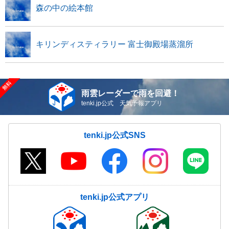
森の中の絵本館
キリンディスティラリー 富士御殿場蒸溜所
雨雲レーダーで雨を回避！
tenki.jp公式 天気予報アプリ
tenki.jp公式SNS
tenki.jp公式アプリ