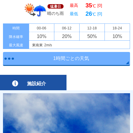
35
最高
[0]
℃
猛暑日
26
晴のち雨
最低
[0]
℃
時間
00-06
06-12
12-18
18-24
10
%
20
%
50
%
10
%
降水確率
最大風速
東南東
2m/s
1時間ごとの天気
施設紹介