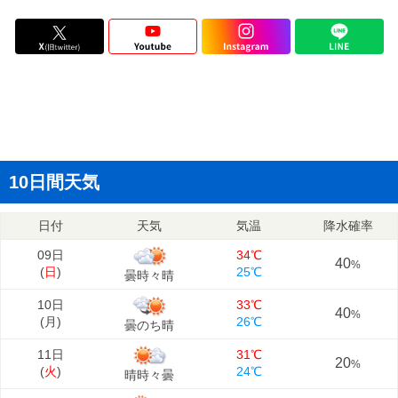
10日間天気
日付
天気
気温
降水確率
09日
34℃
40
%
(
日
)
25℃
曇時々晴
10日
33℃
40
%
(
月
)
26℃
曇のち晴
11日
31℃
20
%
(
火
)
24℃
晴時々曇