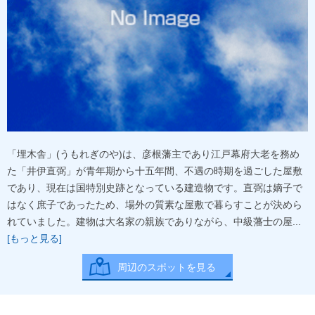
「埋木舎」(うもれぎのや)は、彦根藩主であり江戸幕府大老を務め
た「井伊直弼」が青年期から十五年間、不遇の時期を過ごした屋敷
であり、現在は国特別史跡となっている建造物です。直弼は嫡子で
はなく庶子であったため、場外の質素な屋敷で暮らすことが決めら
れていました。建物は大名家の親族でありながら、中級藩士の屋...
[もっと見る]
周辺のスポットを見る