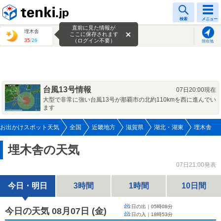
tenki.jp
検索
メニュー
直前に見た情報が
埋木舎
ここに保存されます
35
/
26
（ログイン不要）
現在地
台風13号情報
07日20:00現在
大型で非常に強い台風13号が那覇市の北約110kmを西に進んでい
ます
お出かけスポット天気
全国
近畿地方
滋賀県
湖北・湖東
埋木舎
埋木舎の天気
07日21:00発表
今日・明日
3時間
1時間
10日間
日の出｜
05時08分
今日の天気 08月07日
(
金
)
日の入｜
18時53分