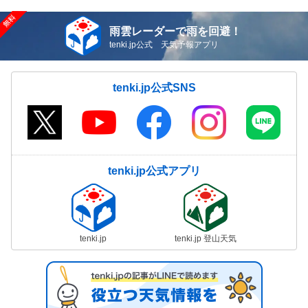
雨雲レーダーで雨を回避！
tenki.jp公式 天気予報アプリ
tenki.jp公式SNS
tenki.jp公式アプリ
tenki.jp
tenki.jp 登山天気