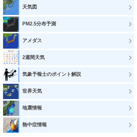
天気図
PM2.5分布予測
アメダス
2週間天気
気象予報士のポイント解説
世界天気
地震情報
熱中症情報