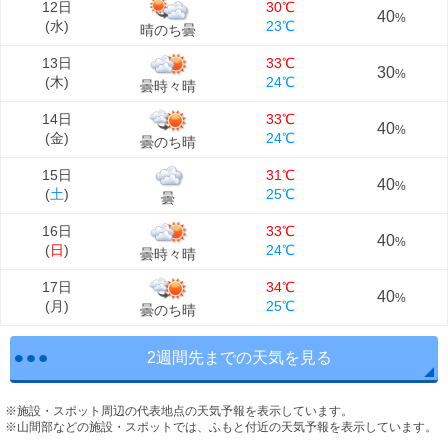
12日
30℃
40
%
(
水
)
23℃
晴のち曇
13日
33℃
30
%
(
木
)
24℃
曇時々晴
14日
33℃
40
%
(
金
)
24℃
曇のち晴
15日
31℃
40
%
(
土
)
25℃
曇
16日
33℃
40
%
(
日
)
24℃
曇時々晴
17日
34℃
40
%
(
月
)
25℃
曇のち晴
2週間先までの天気を見る
※施設・スポット周辺の代表地点の天気予報を表示しています。
※山間部などの施設・スポットでは、ふもと付近の天気予報を表示しています。