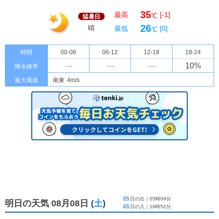
35
最高
[-1]
℃
猛暑日
26
晴
最低
[0]
℃
時間
00-06
06-12
12-18
18-24
---
---
---
10
%
降水確率
最大風速
南東
4m/s
日の出｜
05時09分
明日の天気 08月08日
(
土
)
日の入｜
18時52分