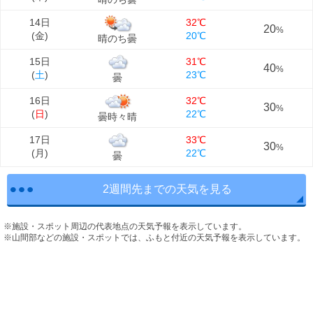
14日
32℃
20
%
(
金
)
20℃
晴のち曇
15日
31℃
40
%
(
土
)
23℃
曇
16日
32℃
30
%
(
日
)
22℃
曇時々晴
17日
33℃
30
%
(
月
)
22℃
曇
2週間先までの天気を見る
※施設・スポット周辺の代表地点の天気予報を表示しています。
※山間部などの施設・スポットでは、ふもと付近の天気予報を表示しています。