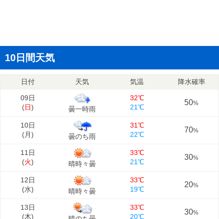
10日間天気
日付
天気
気温
降水確率
09日
32℃
50
%
(
日
)
21℃
曇一時雨
10日
31℃
70
%
(
月
)
22℃
曇のち雨
11日
33℃
30
%
(
火
)
21℃
晴時々曇
12日
33℃
20
%
(
水
)
19℃
晴時々曇
13日
33℃
30
%
(
木
)
20℃
晴のち曇