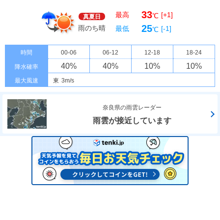
33
最高
[+1]
℃
真夏日
25
雨のち晴
最低
[-1]
℃
時間
00-06
06-12
12-18
18-24
40
%
40
%
10
%
10
%
降水確率
最大風速
東
3m/s
奈良県の雨雲レーダー
雨雲が接近しています