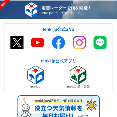
雨雲レーダーで雨を回避！
tenki.jp公式 天気予報アプリ
tenki.jp公式SNS
tenki.jp公式アプリ
tenki.jp
tenki.jp 登山天気