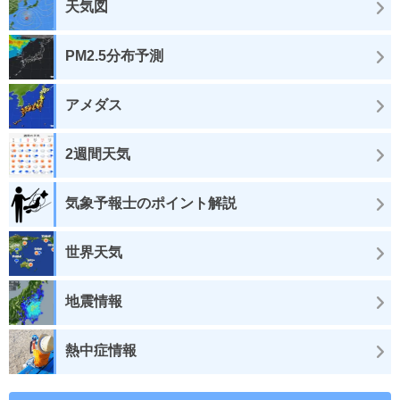
天気図
PM2.5分布予測
アメダス
2週間天気
気象予報士のポイント解説
世界天気
地震情報
熱中症情報