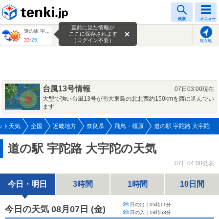
tenki.jp
検索
メニュー
直前に見た情報が
道の駅 宇陀路 大宇陀
ここに保存されます
33
/
25
（ログイン不要）
現在地
台風13号情報
07日03:00現在
大型で強い台風13号が南大東島の北北西約150kmを西に進んでい
ます
ット天気
全国
近畿地方
奈良県
飛鳥・橿原
道の駅 宇陀路 大宇陀
道の駅 宇陀路 大宇陀の天気
07日04:00発表
今日・明日
3時間
1時間
10日間
日の出｜
05時11分
今日の天気 08月07日
(
金
)
日の入｜
18時53分