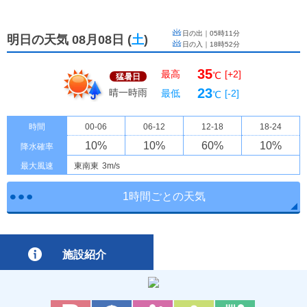
日の出｜
05時11分
明日の天気 08月08日
(
土
)
日の入｜
18時52分
35
最高
[+2]
℃
猛暑日
23
晴一時雨
最低
[-2]
℃
時間
00-06
06-12
12-18
18-24
10
%
10
%
60
%
10
%
降水確率
最大風速
東南東
3m/s
1時間ごとの天気
施設紹介