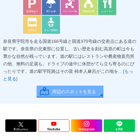
駐車場あり
雨でもOK
ベビーカーOK
食事持込OK
レストラン
売店あり
オムツ交換台
奈良県宇陀市を走る国道166号線と国道370号線の交差点にある道の
駅です。奈良県の北東部に位置し、古い歴史を刻む高原の町は今も
豊かな自然が残っています。道の駅にはレストランや農産物直売所
の他、無料の足湯も。ドライブの途中に休憩がてら立ち寄るのにぴ
ったりです。道の駅宇陀路はその昔 柿本人麻呂がこの地を...
[もっ
と見る]
周辺のスポットを見る