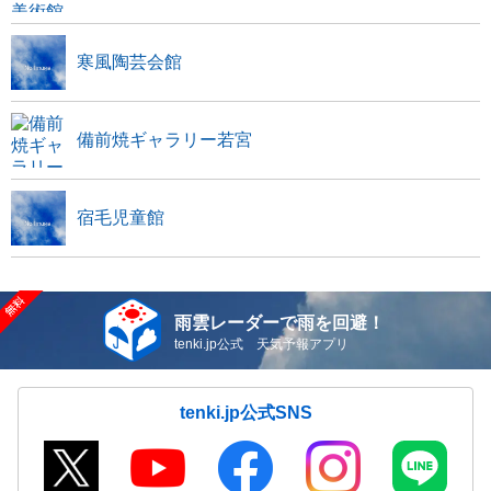
寒風陶芸会館
備前焼ギャラリー若宮
宿毛児童館
雨雲レーダーで雨を回避！
tenki.jp公式 天気予報アプリ
tenki.jp公式SNS