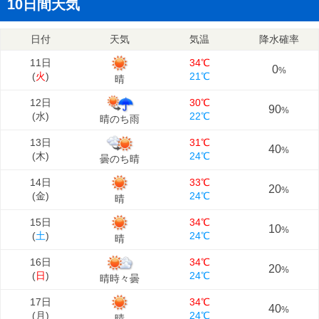
10日間天気
日付
天気
気温
降水確率
11日
34℃
0
%
(
火
)
21℃
晴
12日
30℃
90
%
(
水
)
22℃
晴のち雨
13日
31℃
40
%
(
木
)
24℃
曇のち晴
14日
33℃
20
%
(
金
)
24℃
晴
15日
34℃
10
%
(
土
)
24℃
晴
16日
34℃
20
%
(
日
)
24℃
晴時々曇
17日
34℃
40
%
(
月
)
24℃
晴