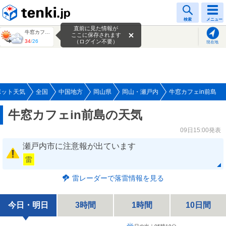
tenki.jp
検索
メニュー
直前に見た情報が
牛窓カフェin前島
ここに保存されます
34
/
26
（ログイン不要）
現在地
ポット天気
全国
中国地方
岡山県
岡山・瀬戸内
牛窓カフェin前島
牛窓カフェin前島の天気
09日15:00発表
瀬戸内市に注意報が出ています
雷
雷レーダーで落雷情報を見る
今日・明日
3時間
1時間
10日間