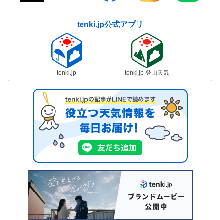
tenki.jp公式アプリ
tenki.jp
tenki.jp 登山天気