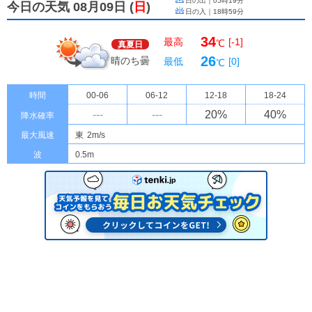
日の出｜
05時19分
今日の天気 08月09日
(
日
)
日の入｜
18時59分
34
最高
[-1]
℃
真夏日
26
晴のち曇
最低
[0]
℃
時間
00-06
06-12
12-18
18-24
---
---
20
%
40
%
降水確率
最大風速
東
2m/s
波
0.5m