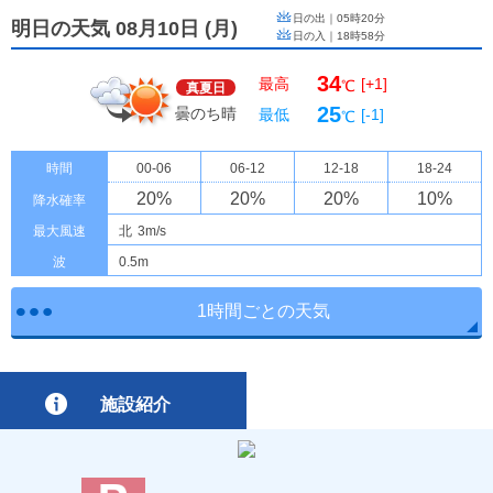
日の出｜
05時20分
明日の天気 08月10日
(
月
)
日の入｜
18時58分
34
最高
[+1]
℃
真夏日
25
曇のち晴
最低
[-1]
℃
時間
00-06
06-12
12-18
18-24
20
%
20
%
20
%
10
%
降水確率
最大風速
北
3m/s
波
0.5m
1時間ごとの天気
施設紹介