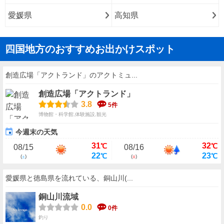
愛媛県
高知県
四国地方のおすすめお出かけスポット
創造広場「アクトランド」のアクトミュ...
創造広場「アクトランド」
3.8
5件
博物館・科学館,体験施設,観光
今週末の天気
31
32
℃
℃
08/15
08/16
22
23
℃
℃
(
)
(
)
土
日
愛媛県と徳島県を流れている、銅山川(...
銅山川流域
0.0
0件
釣り