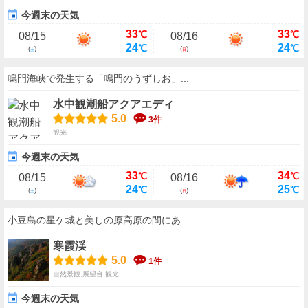
今週末の天気
33
33
℃
℃
08/15
08/16
24
24
℃
℃
(
)
(
)
土
日
鳴門海峡で発生する「鳴門のうずしお」...
水中観潮船アクアエディ
5.0
3件
観光
今週末の天気
33
34
℃
℃
08/15
08/16
24
25
℃
℃
(
)
(
)
土
日
小豆島の星ケ城と美しの原高原の間にあ...
寒霞渓
5.0
1件
自然景観,展望台,観光
今週末の天気