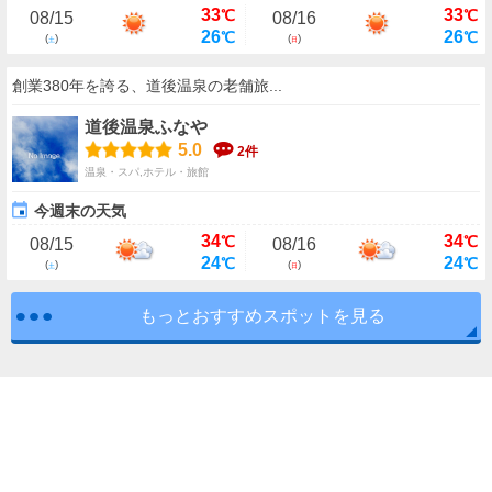
33
33
℃
℃
08/15
08/16
26
26
℃
℃
(
)
(
)
土
日
創業380年を誇る、道後温泉の老舗旅...
道後温泉ふなや
5.0
2件
温泉・スパ,ホテル・旅館
今週末の天気
34
34
℃
℃
08/15
08/16
24
24
℃
℃
(
)
(
)
土
日
もっとおすすめスポットを見る