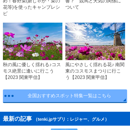
め！春野菜(新じゃが・菜の
響？ 競馬と天気の関係に
花等)を使ったキャンプレシ
ついて
ピ
秋の風に優しく揺れる♪コス
風にやさしく揺れる花♪ 南関
モス絶景に逢いに行こう
東のコスモスまつりに行こ
【2023 関東甲信】
う【2023 関東甲信】
全国おすすめスポット特集一覧はこちら
最新の記事
（tenki.jpサプリ：レジャー、グルメ）