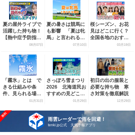
夏の屋外ライブで
夏の暑さは競馬に
桜シーズン、お花
活躍した持ち物！
も影響 「夏は牝
見はどこに行く？
【熱中症予防指導
馬」と言われる理
全国各地のおすす
員おすすめ】
由を探る
め桜スポットをご
08月07日
07月10日
03月19日
紹介！
「霧氷」とは で
さっぽろ雪まつり
初日の出の服装と
きる仕組みや条
2026 北海道民お
必要な持ち物 寒
件、見られる場所
すすめの見どころ
さ対策を徹底解説
を解説
をご紹介！
01月31日
01月29日
12月29日
雨雲レーダーで雨を回避！
tenki.jp公式 天気予報アプリ