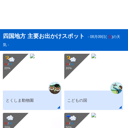
四国地方 主要お出かけスポット
- 08月09日(
日
)の天
気 -
34
/
25
34
/
26
20
%
20
%
とくしま動物園
こどもの国
33
/
26
33
/
21
20
%
50
%