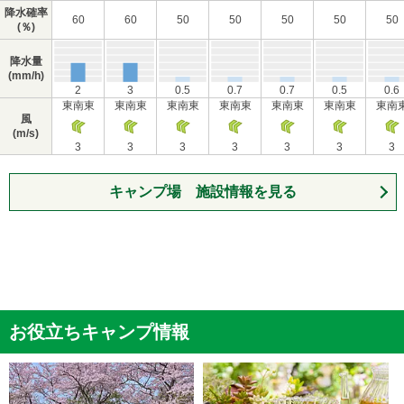
降水確率
60
60
50
50
50
50
50
(％)
降水量
(mm/h)
2
3
0.5
0.7
0.7
0.5
0.6
東南東
東南東
東南東
東南東
東南東
東南東
東南
風
(m/s)
3
3
3
3
3
3
3
キャンプ場 施設情報を見る
お役立ちキャンプ情報