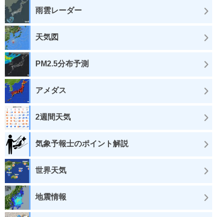
雨雲レーダー
天気図
PM2.5分布予測
アメダス
2週間天気
気象予報士のポイント解説
世界天気
地震情報