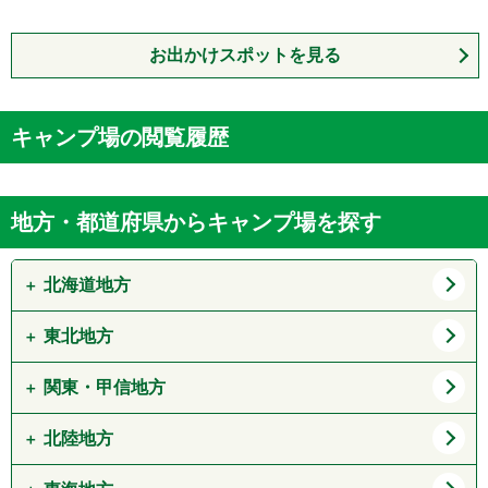
お出かけスポットを見る
キャンプ場の閲覧履歴
地方・都道府県からキャンプ場を探す
北海道地方
東北地方
道北
道東
道央
道南
関東・甲信地方
青森県
岩手県
宮城県
秋田県
北陸地方
東京都
神奈川県
山形県
福島県
埼玉県
千葉県