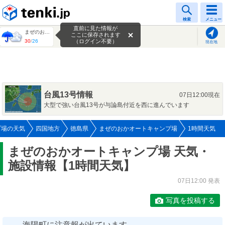
tenki.jp
検索
メニュー
直前に見た情報が
まぜのおかオートキャンプ場
ここに保存されます
30
/
26
（ログイン不要）
現在地
台風13号情報
07日12:00現在
大型で強い台風13号が与論島付近を西に進んでいます
プ場の天気
四国地方
徳島県
まぜのおかオートキャンプ場
1時間天気
まぜのおかオートキャンプ場 天気・
施設情報【1時間天気】
07日12:00 発表
写真を投稿する
海陽町に注意報が出ています