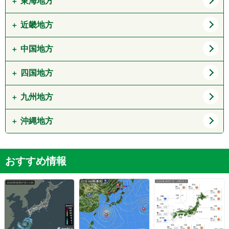
東海地方
新潟県
富山県
茨城県
栃木県
石川県
福井県
近畿地方
愛知県
岐阜県
群馬県
山梨県
静岡県
三重県
中国地方
大阪府
兵庫県
長野県
京都府
滋賀県
四国地方
鳥取県
島根県
奈良県
和歌山県
岡山県
広島県
九州地方
徳島県
香川県
山口県
愛媛県
高知県
沖縄地方
福岡県
佐賀県
長崎県
熊本県
沖縄県
おすすめ情報
大分県
宮崎県
鹿児島県