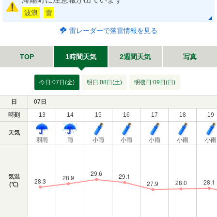
波浪
雷
雷レーダーで落雷情報を見る
TOP
1時間天気
2週間天気
写真
今日:07日(金)
明日:08日(土)
明後日:09日(日)
日
07日
時刻
13
14
15
16
17
18
19
天気
弱雨
雨
小雨
小雨
小雨
小雨
小雨
気温
(℃)