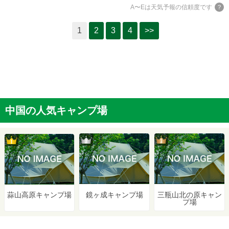
A〜Eは天気予報の信頼度です
1
2
3
4
>>
中国の人気キャンプ場
2位
3位
1位
鏡ヶ成キャンプ場
三瓶山北の原キャン
蒜山高原キャンプ場
プ場