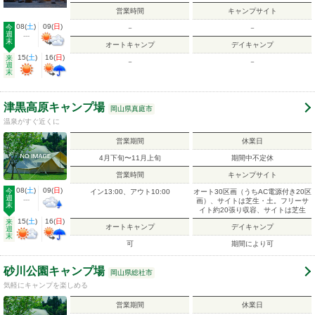
営業時間
キャンプサイト
08
(
土
)
09
(
日
)
今
－
－
週
---
末
オートキャンプ
デイキャンプ
15
(
土
)
16
(
日
)
来
－
－
週
末
津黒高原キャンプ場
岡山県真庭市
温泉がすぐ近くに
営業期間
休業日
4月下旬〜11月上旬
期間中不定休
営業時間
キャンプサイト
08
(
土
)
09
(
日
)
今
イン13:00、アウト10:00
オート30区画（うちAC電源付き20区
週
---
画）、サイトは芝生・土。フリーサ
末
イト約20張り収容、サイトは芝生
15
(
土
)
16
(
日
)
来
オートキャンプ
デイキャンプ
週
末
可
期間により可
砂川公園キャンプ場
岡山県総社市
気軽にキャンプを楽しめる
営業期間
休業日