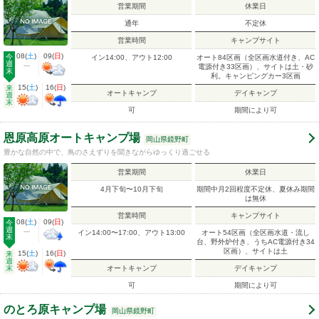
営業期間
休業日
通年
不定休
営業時間
キャンプサイト
08
(
土
)
09
(
日
)
今
イン14:00、アウト12:00
オート84区画（全区画水道付き、AC
週
---
電源付き33区画）、サイトは土・砂
末
利。キャンピングカー3区画
15
(
土
)
16
(
日
)
来
オートキャンプ
デイキャンプ
週
末
可
期間により可
恩原高原オートキャンプ場
岡山県鏡野町
豊かな自然の中で、鳥のさえずりを聞きながらゆっくり過ごせる
営業期間
休業日
4月下旬〜10月下旬
期間中月2回程度不定休、夏休み期間
は無休
営業時間
キャンプサイト
08
(
土
)
09
(
日
)
今
週
---
イン14:00〜17:00、アウト13:00
オート54区画（全区画水道・流し
末
台、野外炉付き、うちAC電源付き34
区画）、サイトは土
15
(
土
)
16
(
日
)
来
週
末
オートキャンプ
デイキャンプ
可
期間により可
のとろ原キャンプ場
岡山県鏡野町