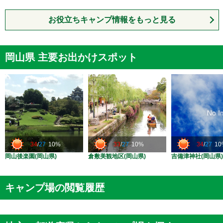
お役立ちキャンプ情報をもっと見る
岡山県 主要お出かけスポット
34
/
27
10%
33
/
27
10%
34
/
27
10
岡山後楽園(岡山県)
倉敷美観地区(岡山県)
吉備津神社(岡山県)
キャンプ場の閲覧履歴