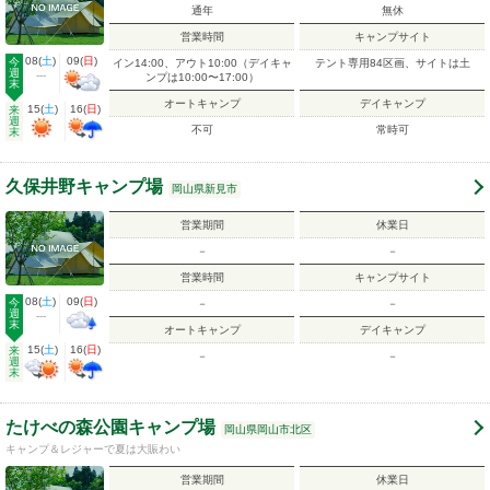
通年
無休
営業時間
キャンプサイト
08
(
土
)
09
(
日
)
今
イン14:00、アウト10:00（デイキャ
テント専用84区画、サイトは土
週
---
ンプは10:00〜17:00）
末
オートキャンプ
デイキャンプ
15
(
土
)
16
(
日
)
来
週
不可
常時可
末
久保井野キャンプ場
岡山県新見市
営業期間
休業日
－
－
営業時間
キャンプサイト
08
(
土
)
09
(
日
)
今
－
－
週
---
末
オートキャンプ
デイキャンプ
15
(
土
)
16
(
日
)
来
－
－
週
末
たけべの森公園キャンプ場
岡山県岡山市北区
キャンプ＆レジャーで夏は大賑わい
営業期間
休業日