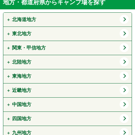
地方・都道府県からキャンプ場を探す
北海道地方
東北地方
道北
道東
道央
道南
関東・甲信地方
青森県
岩手県
宮城県
秋田県
北陸地方
東京都
神奈川県
山形県
福島県
埼玉県
千葉県
東海地方
新潟県
富山県
茨城県
栃木県
石川県
福井県
近畿地方
愛知県
岐阜県
群馬県
山梨県
静岡県
三重県
中国地方
大阪府
兵庫県
長野県
京都府
滋賀県
四国地方
鳥取県
島根県
奈良県
和歌山県
岡山県
広島県
九州地方
徳島県
香川県