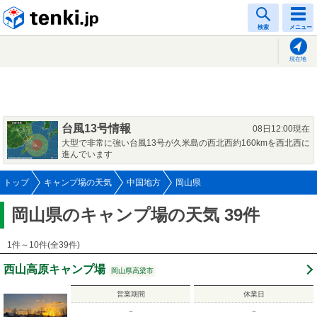
tenki.jp
検索
メニュー
現在地
台風13号情報
08日12:00現在
大型で非常に強い台風13号が久米島の西北西約160kmを西北西に
進んでいます
トップ
キャンプ場の天気
中国地方
岡山県
岡山県のキャンプ場の天気 39件
1件～10件(全39件)
西山高原キャンプ場
岡山県高梁市
営業期間
休業日
－
－