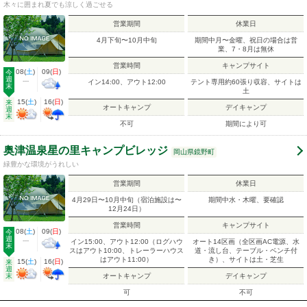
木々に囲まれ夏でも涼しく過ごせる
営業期間
休業日
4月下旬〜10月中旬
期間中月〜金曜、祝日の場合は営
業、7・8月は無休
営業時間
キャンプサイト
08
(
土
)
09
(
日
)
今
週
---
イン14:00、アウト12:00
テント専用約60張り収容、サイトは
末
土
15
(
土
)
16
(
日
)
来
オートキャンプ
デイキャンプ
週
末
不可
期間により可
奥津温泉星の里キャンプビレッジ
岡山県鏡野町
緑豊かな環境がうれしい
営業期間
休業日
4月29日〜10月中旬（宿泊施設は〜
期間中水・木曜、要確認
12月24日）
営業時間
キャンプサイト
08
(
土
)
09
(
日
)
今
週
---
イン15:00、アウト12:00（ログハウ
オート14区画（全区画AC電源、水
末
スはアウト10:00、トレーラーハウス
道・流し台、テーブル・ベンチ付
はアウト11:00）
き）、サイトは土・芝生
15
(
土
)
16
(
日
)
来
週
末
オートキャンプ
デイキャンプ
可
不可