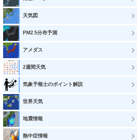
天気図
PM2.5分布予測
アメダス
2週間天気
気象予報士のポイント解説
世界天気
地震情報
熱中症情報