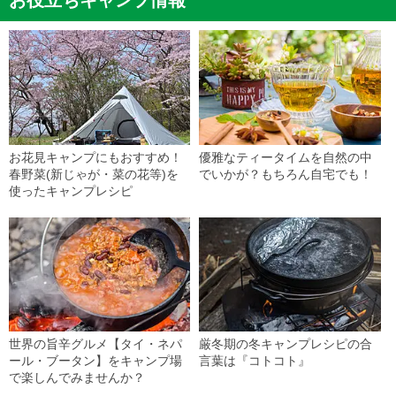
お役立ちキャンプ情報
お花見キャンプにもおすすめ！
優雅なティータイムを自然の中
春野菜(新じゃが・菜の花等)を
でいかが？もちろん自宅でも！
使ったキャンプレシピ
世界の旨辛グルメ【タイ・ネパ
厳冬期の冬キャンプレシピの合
ール・ブータン】をキャンプ場
言葉は『コトコト』
で楽しんでみませんか？