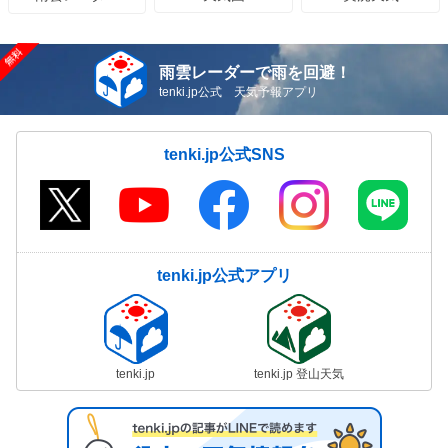
雨雲レーダーで雨を回避！
tenki.jp公式 天気予報アプリ
tenki.jp公式SNS
tenki.jp公式アプリ
tenki.jp
tenki.jp 登山天気