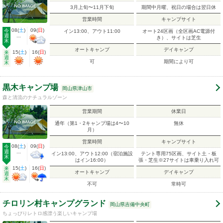
3月上旬〜11月下旬
期間中月曜、祝日の場合は翌日休
営業時間
キャンプサイト
08
(
土
)
09
(
日
)
今
イン13:00、アウト11:00
オート24区画（全区画AC電源付
週
---
き）、サイトは芝生
末
オートキャンプ
デイキャンプ
15
(
土
)
16
(
日
)
来
週
可
期間により可
末
黒木キャンプ場
岡山県津山市
森と清流のナチュラルゾーン
営業期間
休業日
通年（第1・2キャンプ場は4〜10
無休
月）
営業時間
キャンプサイト
08
(
土
)
09
(
日
)
今
週
---
イン13:00、アウト12:00（宿泊施設
テント専用75区画、サイト土・板
末
はイン16:00）
張・芝生※27サイトは車乗り入れ可
15
(
土
)
16
(
日
)
来
オートキャンプ
デイキャンプ
週
末
不可
常時可
チロリン村キャンプグランド
岡山県吉備中央町
ちょっぴりレトロ感漂う楽しいキャンプ場