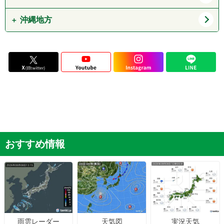
山口県
愛媛県
高知県
沖縄地方
福岡県
佐賀県
長崎県
熊本県
沖縄県
大分県
宮崎県
鹿児島県
おすすめ情報
天気図
実況天気
雨雲レーダー