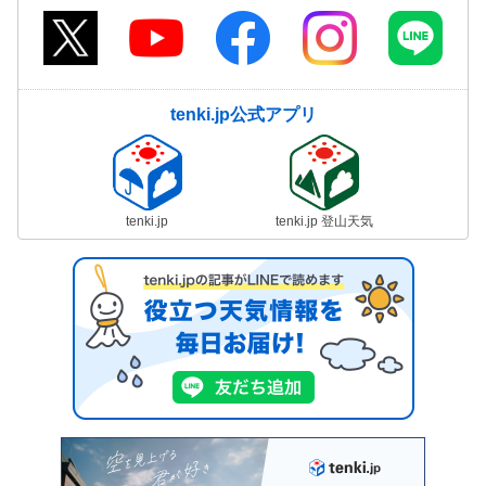
tenki.jp公式アプリ
tenki.jp
tenki.jp 登山天気