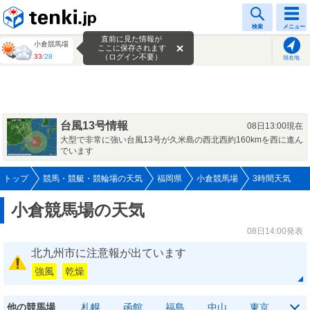
tenki.jp
検索
メニュー
直前に見た情報が
小倉競馬場
ここに保存されます
33
/
28
（ログイン不要）
現在地
台風13号情報
08日13:00現在
大型で非常に強い台風13号が久米島の西北西約160kmを西に進ん
でいます
トップ
競馬・競艇・競輪場の天気
福岡県
小倉競馬場
3時間天気
小倉競馬場の天気
08日14:00発表
北九州市に注意報が出ています
強風
乾燥
他の競馬場
札幌
函館
福島
中山
東京