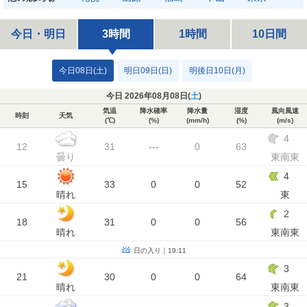
今日・明日
3時間
1時間
10日間
今日08日(土)
明日09日(日)
明後日10日(月)
今日 2026年08月08日(
土
)
気温
降水確率
降水量
湿度
風向風速
時刻
天気
(℃)
(%)
(mm/h)
(%)
(m/s)
4
12
31
---
0
63
曇り
東南東
4
15
33
0
0
52
晴れ
東
2
18
31
0
0
56
晴れ
東南東
日の入り｜19:11
3
21
30
0
0
64
晴れ
東南東
3