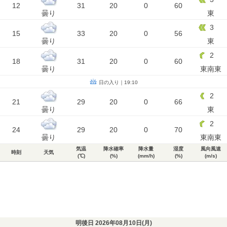
12
31
20
0
60
曇り
東
3
15
33
20
0
56
曇り
東
2
18
31
20
0
60
曇り
東南東
日の入り｜19:10
2
21
29
20
0
66
曇り
東
2
24
29
20
0
70
曇り
東南東
気温
降水確率
降水量
湿度
風向風速
時刻
天気
(℃)
(%)
(mm/h)
(%)
(m/s)
明後日 2026年08月10日(
月
)