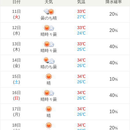
日付
天気
気温
降水確率
08/30
中京
第2回 中京2歳S(G3)
芝1400m
(
日
)
11日
33℃
20
%
(
火
)
27℃
曇のち晴
08/30
新潟
第62回 新潟記念(G3)
芝2000m
12日
33℃
(
日
)
20
%
(
水
)
24℃
晴時々曇
09/05
札幌
第61回 札幌2歳S(G3)
芝1800m
13日
33℃
(
土
)
40
%
(
木
)
25℃
晴時々曇
09/05
中山
第71回 京成杯AH(G3)
芝1600m
14日
34℃
(
土
)
40
%
(
金
)
26℃
晴のち曇
09/06
阪神
第40回 セントウルS(G2)
芝1200m
15日
34℃
10
(
日
)
%
(
土
)
26℃
晴
09/06
16日
34℃
中山
第11回 紫苑S(G2)
芝2000m
40
%
(
日
)
(
日
)
26℃
晴時々曇
09/12
17日
34℃
阪神
第77回 チャレンジC(G3)
芝2000m
10
%
(
土
)
(
月
)
26℃
晴
09/13
18日
34℃
阪神
第44回 ローズS(G2)
芝1800m
20
%