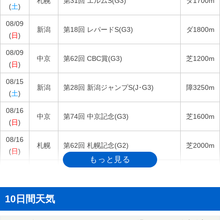
札幌
第31回 エルムS(G3)
ダ1700m
(
土
)
08/09
新潟
第18回 レパードS(G3)
ダ1800m
(
日
)
08/09
中京
第62回 CBC賞(G3)
芝1200m
(
日
)
08/15
新潟
第28回 新潟ジャンプS(J･G3)
障3250m
(
土
)
08/16
中京
第74回 中京記念(G3)
芝1600m
(
日
)
08/16
札幌
第62回 札幌記念(G2)
芝2000m
(
日
)
08/23
新潟
第46回 新潟2歳(G3)
芝1600m
(
日
)
10日間天気
08/23
札幌
第21回 キーンランドC(G3)
芝1200m
(
日
)