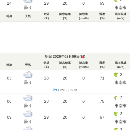
24
29
20
0
69
曇り
東南東
気温
降水確率
降水量
湿度
風向風速
時刻
天気
(℃)
(%)
(mm/h)
(%)
(m/s)
明日 2026年08月09日(
日
)
気温
降水確率
降水量
湿度
風向風速
時刻
天気
(℃)
(%)
(mm/h)
(%)
(m/s)
3
03
28
20
0
71
曇り
東南東
日の出｜05:34
2
06
28
20
0
75
曇り
東南東
3
09
29
20
0
67
曇り
東南東
3