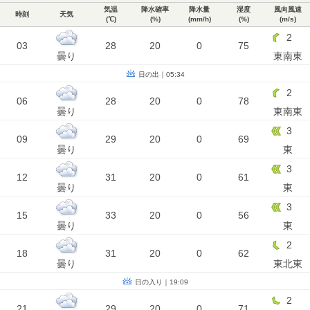
気温
降水確率
降水量
湿度
風向風速
時刻
天気
(℃)
(%)
(mm/h)
(%)
(m/s)
2
03
28
20
0
75
曇り
東南東
日の出｜05:34
2
06
28
20
0
78
曇り
東南東
3
09
29
20
0
69
曇り
東
3
12
31
20
0
61
曇り
東
3
15
33
20
0
56
曇り
東
2
18
31
20
0
62
曇り
東北東
日の入り｜19:09
2
21
29
20
0
71