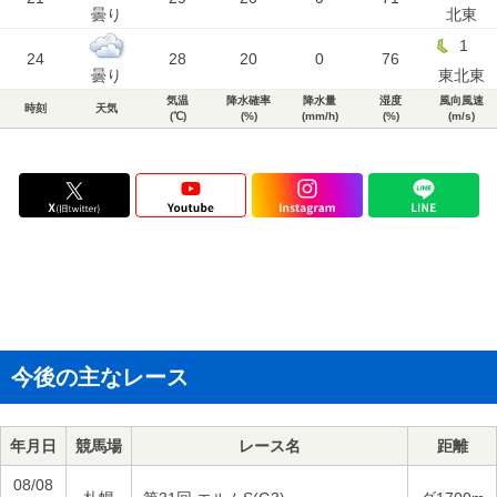
曇り
北東
1
24
28
20
0
76
曇り
東北東
気温
降水確率
降水量
湿度
風向風速
時刻
天気
(℃)
(%)
(mm/h)
(%)
(m/s)
今後の主なレース
年月日
競馬場
レース名
距離
08/08