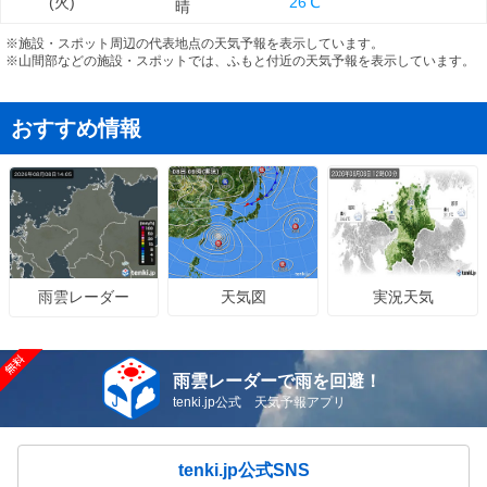
(
日
)
(
火
)
26℃
晴
09/13
※施設・スポット周辺の代表地点の天気予報を表示しています。
中山
第80回 セントライト記念(G2)
芝2200m
※山間部などの施設・スポットでは、ふもと付近の天気予報を表示しています。
(
日
)
09/19
阪神
第28回 阪神ジャンプS(J･G3)
障3140m
おすすめ情報
(
土
)
09/20
中山
第72回 オールカマー(G2)
芝2200m
(
日
)
09/21
阪神
第74回 神戸新聞杯(G2)
芝2400m
(
月
)
天気図
実況天気
09/26
雨雲レーダー
阪神
第30回 シリウスS(G3)
ダ2000m
(
土
)
09/27
中山
第60回 スプリンターズS(G1)
芝1200m
雨雲レーダーで雨を回避！
(
日
)
tenki.jp公式 天気予報アプリ
tenki.jp公式SNS