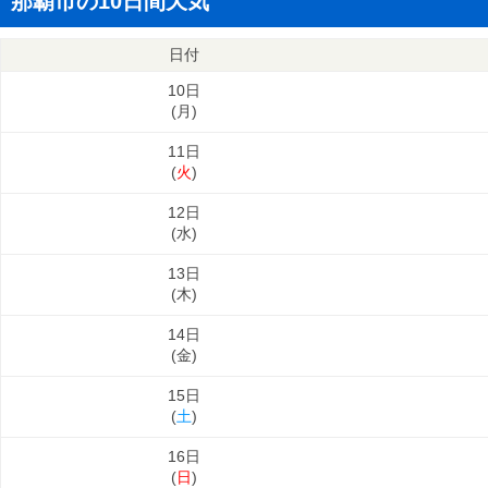
那覇市の10日間天気
日付
10日
(
月
)
11日
(
火
)
12日
(
水
)
13日
(
木
)
14日
(
金
)
15日
(
土
)
16日
(
日
)