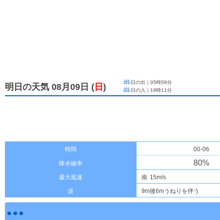
日の出｜
05時59分
明日の天気 08月09日
(
日
)
日の入｜
19時11分
時間
00-06
80
%
降水確率
最大風速
南
15m/s
波
9m後6mうねりを伴う