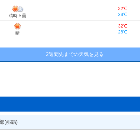
32℃
28℃
晴時々曇
32℃
28℃
晴
2週間先までの天気を見る
部(那覇)
宜野湾市