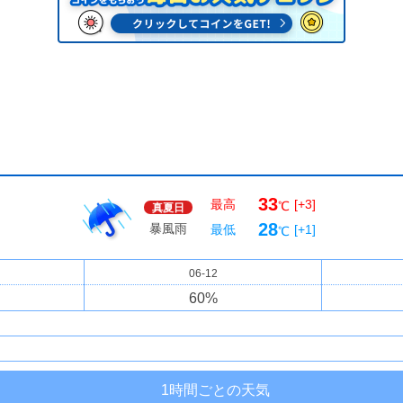
33
最高
[+3]
℃
真夏日
28
暴風雨
最低
[+1]
℃
06-12
60
%
1時間ごとの天気