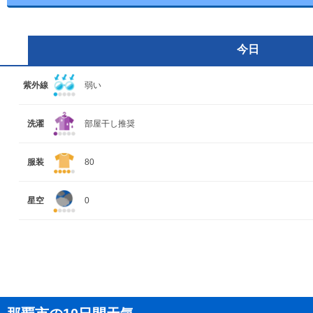
今日
紫外線
弱い
洗濯
部屋干し推奨
服装
80
星空
0