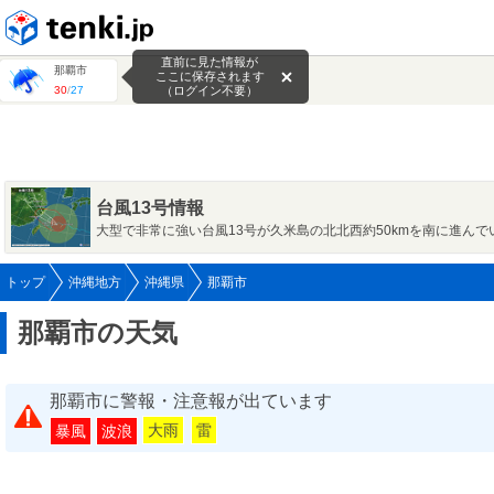
tenki.jp
直前に見た情報が
那覇市
ここに保存されます
30
/
27
（ログイン不要）
台風13号情報
大型で非常に強い台風13号が久米島の北北西約50kmを南に進んで
トップ
沖縄地方
沖縄県
那覇市
那覇市の天気
那覇市に警報・注意報が出ています
大雨
雷
暴風
波浪