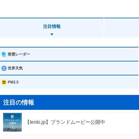
浦添市
沖縄市
注目情報
うるま市
読谷村
雨雲レーダー
北谷町
世界天気
中城村
PM2.5
与那原町
注目の情報
渡嘉敷村
【tenki.jp】ブランドムービー公開中
粟国村
八重瀬町