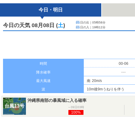
今日・明日
日の出｜
05時58分
今日の天気 08月08日
(
土
)
日の入｜
19時12分
時間
00-06
---
降水確率
最大風速
南
20m/s
波
10m後9mうねりを伴う
沖縄県南部の暴風域に入る確率
台風13号
～09日03時
100%