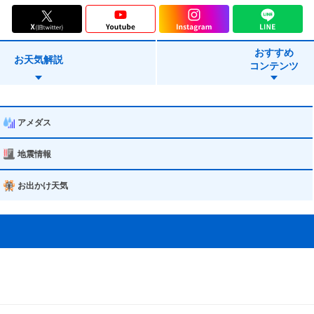
糸満市
おすすめ
豊見城市
お天気解説
コンテンツ
南城市
嘉手納町
アメダス
北中城村
地震情報
西原町
お出かけ天気
南風原町
座間味村
渡名喜村