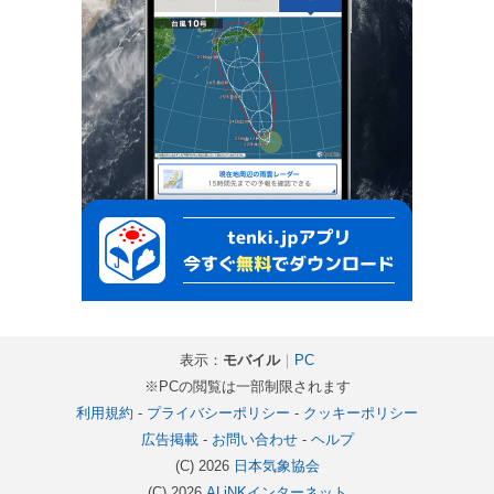
表示：
モバイル
｜
PC
※PCの閲覧は一部制限されます
利用規約
-
プライバシーポリシー
-
クッキーポリシー
広告掲載
-
お問い合わせ
-
ヘルプ
(C) 2026
日本気象協会
(C) 2026
ALiNKインターネット