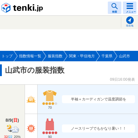
tenki.jp
検索
メニュー
現在地
トップ
指数情報一覧
服装指数
関東・甲信地方
千葉県
山武市
山武市の服装指数
09日16:00発表
半袖＋カーディガンで温度調節を
70
8/9
(
日
)
ノースリーブでもかなり暑い！！
32
/
22
20%
90