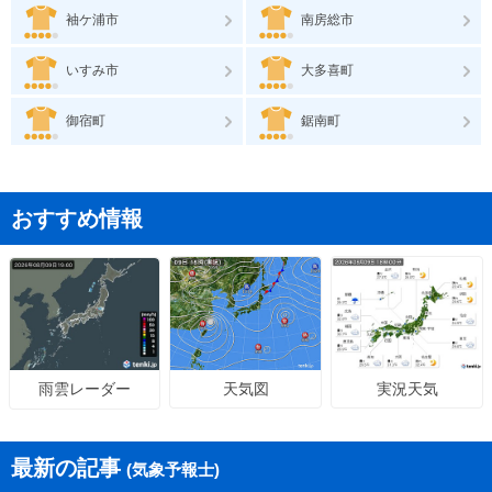
袖ケ浦市
南房総市
いすみ市
大多喜町
御宿町
鋸南町
おすすめ情報
天気図
実況天気
雨雲レーダー
最新の記事
(気象予報士)