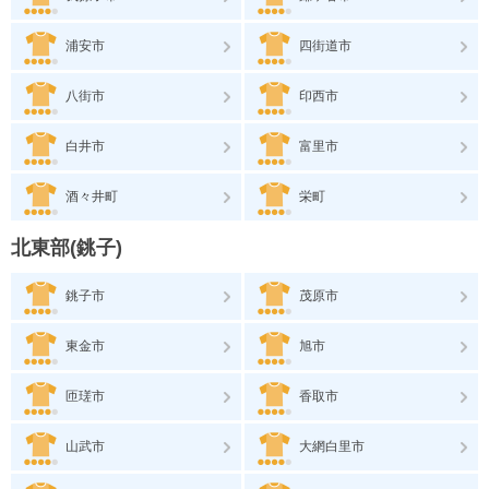
浦安市
四街道市
八街市
印西市
白井市
富里市
酒々井町
栄町
北東部(銚子)
銚子市
茂原市
東金市
旭市
匝瑳市
香取市
山武市
大網白里市