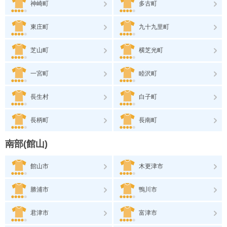
神崎町
多古町
東庄町
九十九里町
芝山町
横芝光町
一宮町
睦沢町
長生村
白子町
長柄町
長南町
南部(館山)
館山市
木更津市
勝浦市
鴨川市
君津市
富津市