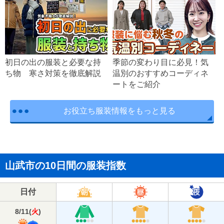
初日の出の服装と必要な持
季節の変わり目に必見！気
ち物 寒さ対策を徹底解説
温別のおすすめコーディネ
ートをご紹介
お役立ち服装情報をもっと見る
山武市の10日間の服装指数
日付
8/11
(
火
)