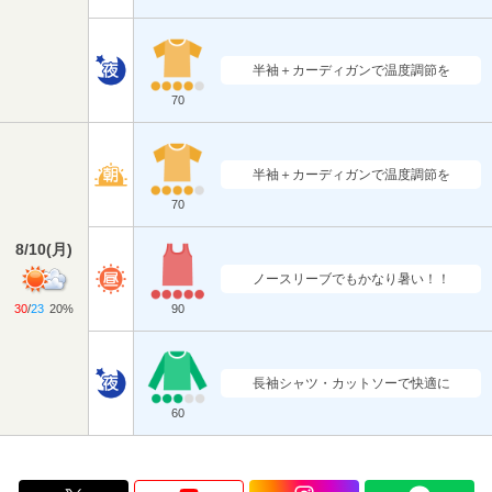
半袖＋カーディガンで温度調節を
70
半袖＋カーディガンで温度調節を
70
8/10
(
月
)
ノースリーブでもかなり暑い！！
30
/
23
20%
90
長袖シャツ・カットソーで快適に
60