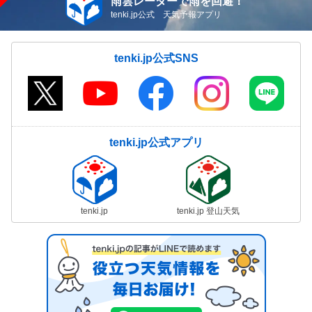
雨雲レーダーで雨を回避！
tenki.jp公式 天気予報アプリ
tenki.jp公式SNS
tenki.jp公式アプリ
tenki.jp
tenki.jp 登山天気