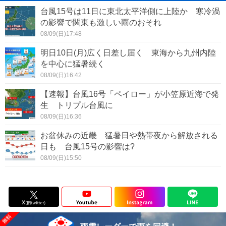
台風15号は11日に東北太平洋側に上陸か 寒冷渦
の影響で関東も激しい雨のおそれ
08/09(日)17:48
明日10日(月)広く日差し届く 東海から九州内陸
を中心に猛暑続く
08/09(日)16:42
【速報】台風16号「ペイロー」が小笠原近海で発
生 トリプル台風に
08/09(日)16:36
お盆休みの近畿 猛暑日や熱帯夜から解放される
日も 台風15号の影響は?
08/09(日)15:50