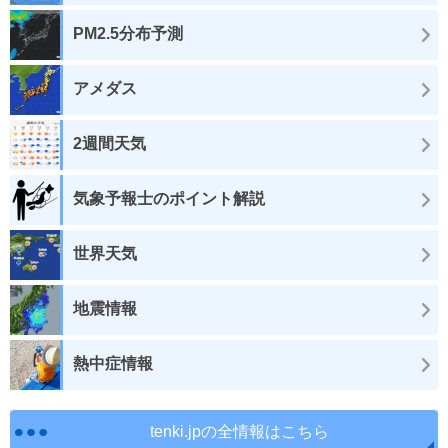
PM2.5分布予測
アメダス
2週間天気
気象予報士のポイント解説
世界天気
地震情報
熱中症情報
tenki.jpの全情報はこちら