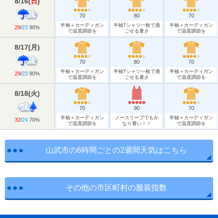
8/16
(
日
)
70
80
70
半袖＋カーディガン
半袖Tシャツ一枚で過
半袖＋カーディガン
29
/
23
90%
で温度調節を
ごせる暑さ
で温度調節を
8/17
(
月
)
70
80
70
半袖＋カーディガン
半袖Tシャツ一枚で過
半袖＋カーディガン
29
/
23
90%
で温度調節を
ごせる暑さ
で温度調節を
8/18
(
火
)
70
90
70
半袖＋カーディガン
ノースリーブでもか
半袖＋カーディガン
32
/
24
70%
で温度調節を
なり暑い！！
で温度調節を
山武市の6時間ごとの2週間天気はこちら
その他の市区町村の服装指数