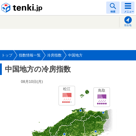
tenki.jp
検索
メニュー
現在地
トップ
指数情報一覧
冷房指数
中国地方
中国地方の冷房指数
08月10日(
月
)
松江
鳥取