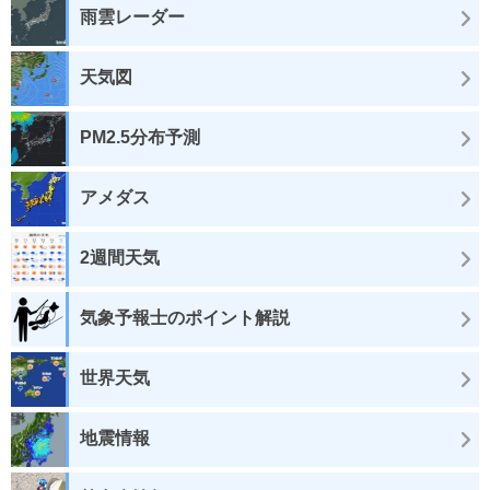
雨雲レーダー
天気図
PM2.5分布予測
アメダス
2週間天気
気象予報士のポイント解説
世界天気
地震情報