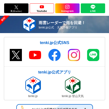
雨雲レーダーで雨を回避！
tenki.jp公式 天気予報アプリ
tenki.jp公式SNS
tenki.jp公式アプリ
tenki.jp
tenki.jp 登山天気