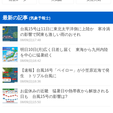
最新の記事
(気象予報士)
台風15号は11日に東北太平洋側に上陸か 寒冷渦
の影響で関東も激しい雨のおそれ
08/09(日)17:48
明日10日(月)広く日差し届く 東海から九州内陸
を中心に猛暑続く
08/09(日)16:42
【速報】台風16号「ペイロー」が小笠原近海で発
生 トリプル台風に
08/09(日)16:36
お盆休みの近畿 猛暑日や熱帯夜から解放される
日も 台風15号の影響は?
08/09(日)15:50