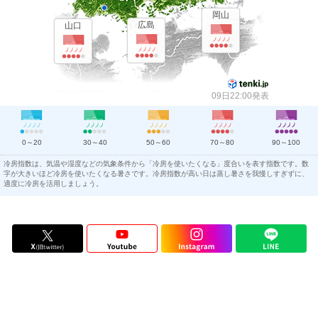
岡山
広島
山口
09日22:00発表
0～20
30～40
50～60
70～80
90～100
冷房指数は、気温や湿度などの気象条件から「冷房を使いたくなる」度合いを表す指数です。数
字が大きいほど冷房を使いたくなる暑さです。冷房指数が高い日は蒸し暑さを我慢しすぎずに、
適度に冷房を活用しましょう。