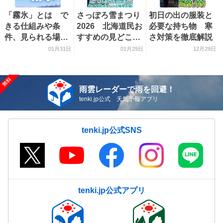
「霧氷」とは で
さっぽろ雪まつり
初日の出の服装と
きる仕組みや条
2026 北海道民お
必要な持ち物 寒
件、見られる場所
すすめの見どころ
さ対策を徹底解説
を解説
をご紹介！
01月31日
01月29日
12月29日
雨雲レーダーで雨を回避！
tenki.jp公式 天気予報アプリ
tenki.jp公式SNS
tenki.jp公式アプリ