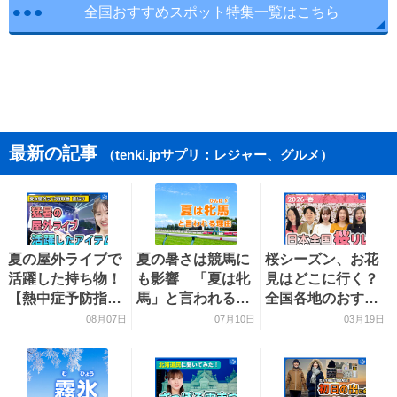
全国おすすめスポット特集一覧はこちら
最新の記事
（tenki.jpサプリ：レジャー、グルメ）
夏の屋外ライブで
夏の暑さは競馬に
桜シーズン、お花
活躍した持ち物！
も影響 「夏は牝
見はどこに行く？
【熱中症予防指導
馬」と言われる理
全国各地のおすす
員おすすめ】
由を探る
め桜スポットをご
08月07日
07月10日
03月19日
紹介！