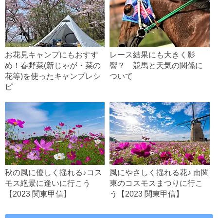
お花見キャンプにもおすす
レース結果にも大きく影
め！春野菜(新じゃが・菜の
響？ 競馬と天気の関係に
花等)を使ったキャンプレシ
ついて
ピ
秋の風に優しく揺れる♪コス
風にやさしく揺れる花♪ 南関
モス絶景に逢いに行こう
東のコスモスまつりに行こ
【2023 関東甲信】
う【2023 関東甲信】