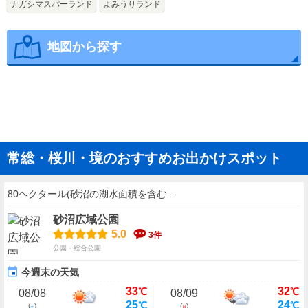
ナガシマスパーランド
よみうりランド
地図から探す
常総・桜川・境のおすすめお出かけスポット
80ヘクタール(砂沼の湖水面積を含む...
砂沼広域公園
5.0
3件
公園・総合公園
今週末の天気
33
32
℃
℃
08/08
08/09
25
24
℃
℃
(
)
(
)
土
日