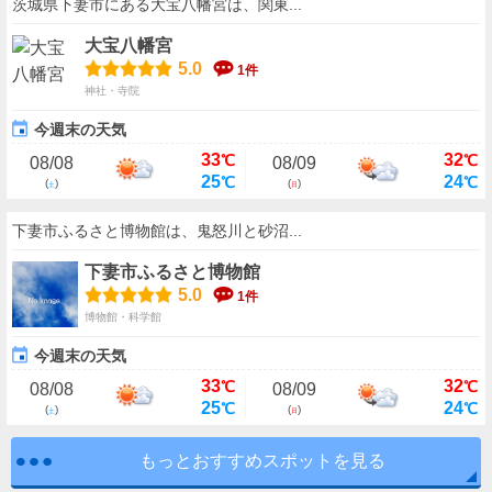
茨城県下妻市にある大宝八幡宮は、関東...
大宝八幡宮
5.0
1件
神社・寺院
今週末の天気
33
32
℃
℃
08/08
08/09
25
24
℃
℃
(
)
(
)
土
日
下妻市ふるさと博物館は、鬼怒川と砂沼...
下妻市ふるさと博物館
5.0
1件
博物館・科学館
今週末の天気
33
32
℃
℃
08/08
08/09
25
24
℃
℃
(
)
(
)
土
日
もっとおすすめスポットを見る