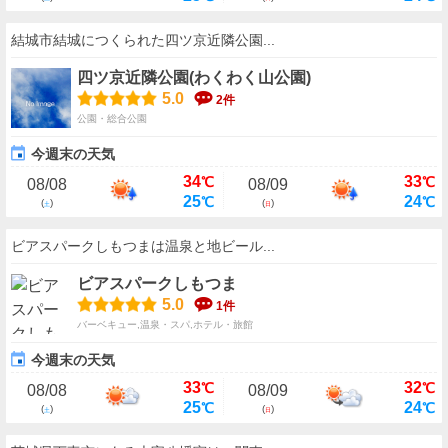
結城市結城につくられた四ツ京近隣公園...
四ツ京近隣公園(わくわく山公園)
5.0
2件
公園・総合公園
今週末の天気
34
33
℃
℃
08/08
08/09
25
24
℃
℃
(
)
(
)
土
日
ビアスパークしもつまは温泉と地ビール...
ビアスパークしもつま
5.0
1件
バーベキュー,温泉・スパ,ホテル・旅館
今週末の天気
33
32
℃
℃
08/08
08/09
25
24
℃
℃
(
)
(
)
土
日