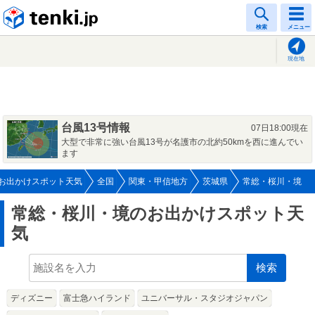
tenki.jp
検索
メニュー
現在地
台風13号情報
07日18:00現在
大型で非常に強い台風13号が名護市の北約50kmを西に進んでい
ます
お出かけスポット天気
全国
関東・甲信地方
茨城県
常総・桜川・境
常総・桜川・境のお出かけスポット天
気
検索
ディズニー
富士急ハイランド
ユニバーサル・スタジオジャパン