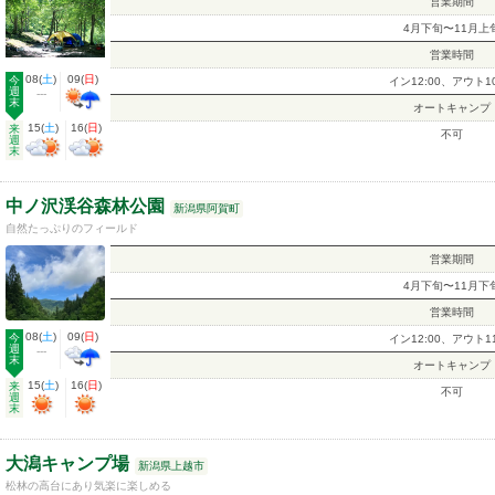
営業期間
4月下旬〜11月上
営業時間
08
(
土
)
09
(
日
)
今
イン12:00、アウト10
週
---
末
オートキャンプ
15
(
土
)
16
(
日
)
来
不可
週
末
中ノ沢渓谷森林公園
新潟県阿賀町
自然たっぷりのフィールド
営業期間
4月下旬〜11月下
営業時間
08
(
土
)
09
(
日
)
今
イン12:00、アウト11
週
---
末
オートキャンプ
15
(
土
)
16
(
日
)
来
不可
週
末
大潟キャンプ場
新潟県上越市
松林の高台にあり気楽に楽しめる