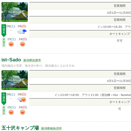
営業期間
4月1日〜11月30
営業時間
08
(
土
)
09
(
日
)
今
イン10:00〜16:30、アウ
週
---
末
オートキャンプ
15
(
土
)
16
(
日
)
来
不可
週
末
ist−Sado
新潟県佐渡市
場内施設が充実。海水浴や釣り、観光拠点にもおすすめ
営業期間
4月1日〜11月30
営業時間
08
(
土
)
09
(
日
)
今
イン13:00〜18:00、アウト11:00（宿泊棟＜Hut・Nutshe
週
---
末
オートキャンプ
15
(
土
)
16
(
日
)
来
可
週
末
五十沢キャンプ場
新潟県南魚沼市