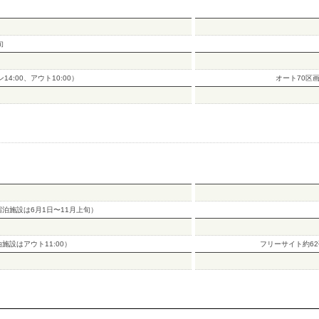
旬
14:00、アウト10:00）
オート70区
泊施設は6月1日〜11月上旬）
宿泊施設はアウト11:00）
フリーサイト約6