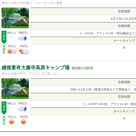
清流での釣りや川遊び、トレッキングに最適
営業期間
4月下旬〜11月中
営業時間
08
(
土
)
09
(
日
)
今
イン13:00、アウト11:00（宿泊施設はイン
週
---
末
オートキャンプ
15
(
土
)
16
(
日
)
来
可
週
末
越後妻有大厳寺高原キャンプ場
新潟県十日町市
豊かな自然の中で、アクティブに楽しもう
営業期間
GW〜11月上旬（積雪の状況などで変動あり、宿
営業時間
08
(
土
)
09
(
日
)
今
イン13:00〜16:00、アウト11:30（
週
---
末
オートキャンプ
15
(
土
)
16
(
日
)
来
可
週
末