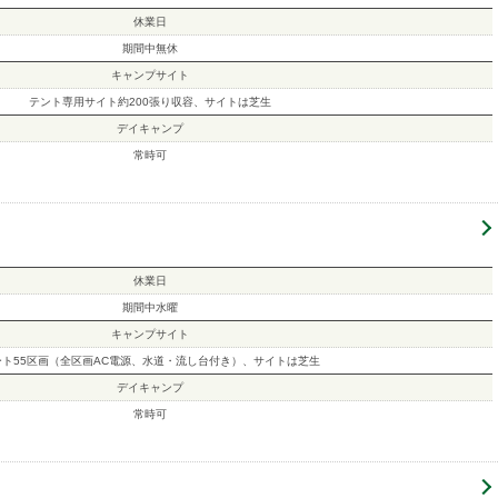
休業日
期間中無休
キャンプサイト
テント専用サイト約200張り収容、サイトは芝生
デイキャンプ
常時可
休業日
期間中水曜
キャンプサイト
ート55区画（全区画AC電源、水道・流し台付き）、サイトは芝生
デイキャンプ
常時可