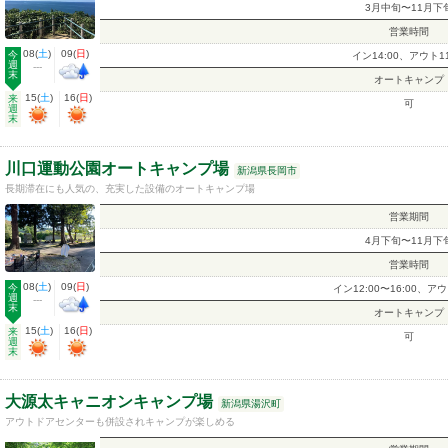
3月中旬〜11月下
営業時間
08
(
土
)
09
(
日
)
今
イン14:00、アウト11
週
---
末
オートキャンプ
15
(
土
)
16
(
日
)
来
可
週
末
川口運動公園オートキャンプ場
新潟県長岡市
長期滞在にも人気の、充実した設備のオートキャンプ場
営業期間
4月下旬〜11月下
営業時間
08
(
土
)
09
(
日
)
今
イン12:00〜16:00、アウ
週
---
末
オートキャンプ
15
(
土
)
16
(
日
)
来
可
週
末
大源太キャニオンキャンプ場
新潟県湯沢町
アウトドアセンターも併設されキャンプが楽しめる