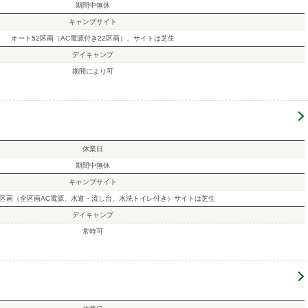
期間中無休
キャンプサイト
オート52区画（AC電源付き22区画）、サイトは芝生
デイキャンプ
期間により可
休業日
期間中無休
キャンプサイト
0区画（全区画AC電源、水道・流し台、水洗トイレ付き）サイトは芝生
デイキャンプ
常時可