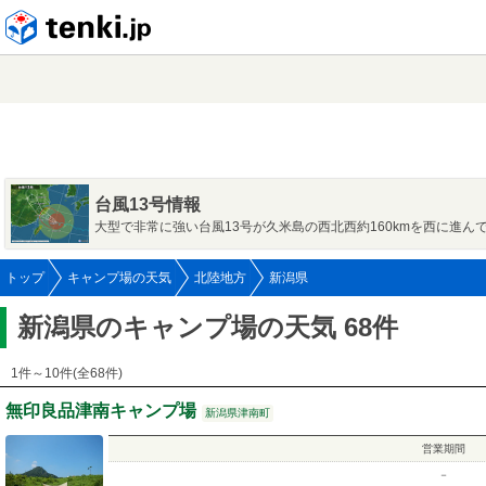
tenki.jp
台風13号情報
大型で非常に強い台風13号が久米島の西北西約160kmを西に進ん
トップ
キャンプ場の天気
北陸地方
新潟県
新潟県のキャンプ場の天気 68件
1件～10件(全68件)
無印良品津南キャンプ場
新潟県津南町
営業期間
－