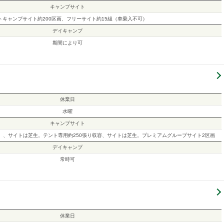
キャンプサイト
トキャンプサイト約200区画、フリーサイト約15組（車乗入不可）
デイキャンプ
期間により可
休業日
水曜
キャンプサイト
き）、サイトは芝生。テント専用約250張り収容、サイトは芝生。プレミアムグループサイト2区画
デイキャンプ
常時可
休業日