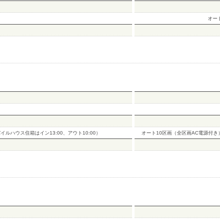
オー
バイルハウス住箱はイン13:00、アウト10:00）
オート10区画（全区画AC電源付