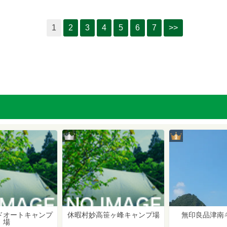
1
2
3
4
5
6
7
>>
2位
3位
休暇村妙高笹ヶ峰キャンプ場
無印良品津南
ドオートキャンプ
場