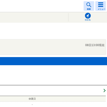
検索
メニュー
現在地
08日13:00現在
休業日
－