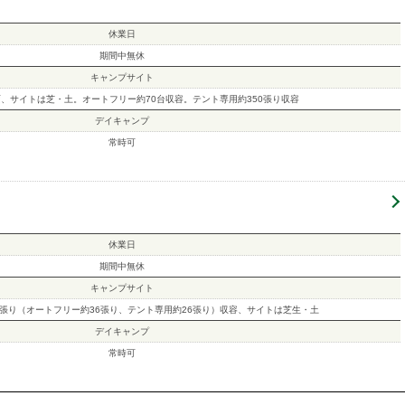
休業日
期間中無休
キャンプサイト
画、サイトは芝・土。オートフリー約70台収容。テント専用約350張り収容
デイキャンプ
常時可
休業日
期間中無休
キャンプサイト
2張り（オートフリー約36張り、テント専用約26張り）収容、サイトは芝生・土
デイキャンプ
常時可