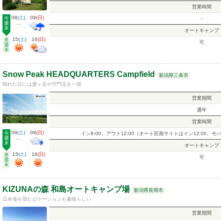
営業時間
08
(
土
)
09
(
日
)
今
－
週
---
末
オートキャンプ
15
(
土
)
16
(
日
)
来
可
週
末
Snow Peak HEADQUARTERS Campfield
新潟県三条市
晴れた日には粟ヶ岳や守門岳を一望
営業期間
通年
営業時間
08
(
土
)
09
(
日
)
今
イン9:00、アウト12:00（オート区画サイトはイン12:00、モ
週
---
末
オートキャンプ
15
(
土
)
16
(
日
)
来
可
週
末
KIZUNAの森 和島オートキャンプ場
新潟県長岡市
日本海を望むロケーションも素晴らしい
営業期間